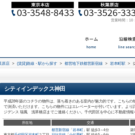
営業時間：
10
葉原店
>
(賃貸)路線・駅から探す
>
都営地下鉄都営新宿線
>
岩本町駅
>
シティインデックス神田
平成28年築のコチラの物件は、落ち着きのある室内が魅力的です。こちらの
で決済いただけます。こちらの物件にはエレベーターが付いています。より
ジデンス 瑞鳳 浅草橋店までご連絡ください。千代田区を中心に不動産情報
所在地
交通
都営新宿線
「
岩本町
」駅 徒歩3～4分
築
東京都
千代田区
岩本町
２丁目
日比谷線
「
小伝馬町
」駅 徒歩5～6分
1