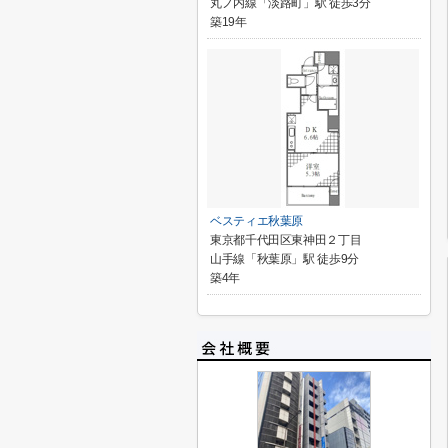
丸ノ内線「淡路町」駅 徒歩3分
築19年
ベスティエ秋葉原
東京都千代田区東神田２丁目
山手線「秋葉原」駅 徒歩9分
築4年