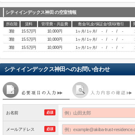
シティインデックス神田
の空室情報
所在階
賃料
管理費・共益費
敷金/礼金/保証金/償却/敷引
3階
15.5万円
10,000円
/
/
/
/
1ヶ月
1ヶ月
-
-
-
3階
15.5万円
10,000円
/
/
/
/
1ヶ月
1ヶ月
-
-
-
3階
15.5万円
10,000円
/
/
/
/
1ヶ月
1ヶ月
-
-
-
シティインデックス神田
へのお問い合わせ
お名前
必須
メールアドレス
必須