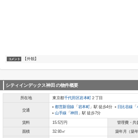
【外観】
コメント
シティインデックス神田
の物件概要
所在地
東京都
千代田区
岩本町
２丁目
都営新宿線
「
岩本町
」駅 徒歩4分
日比谷線
「
交通
山手線
「
神田
」駅 徒歩7分
賃料
15.5万円
管理費・共
面積
32.93㎡
築年月（築