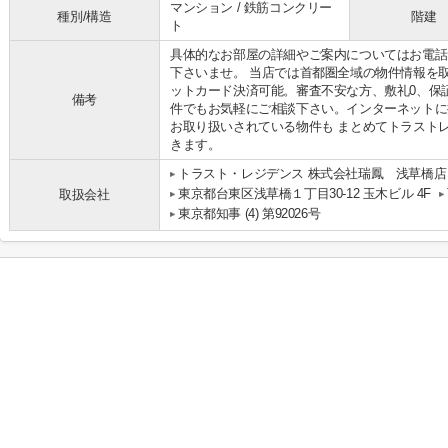
マンション / 鉄筋コンクリー
種別/構造
階建
ト
具体的なお部屋の詳細やご案内についてはお電話
下さいませ。 当店では首都圏全域の物件情報を
ットカード決済可能。審査不安な方、敷礼0、保
備考
件でもお気軽にご相談下さい。インターネットに
お取り扱いされている物件も まとめてトラスト
きます。
トラスト・レジデンス 株式会社瑞鳳 浅草橋店
東京都台東区浅草橋１丁目30-12 玉木ビル 4F
取扱会社
東京都知事 (4) 第92026号