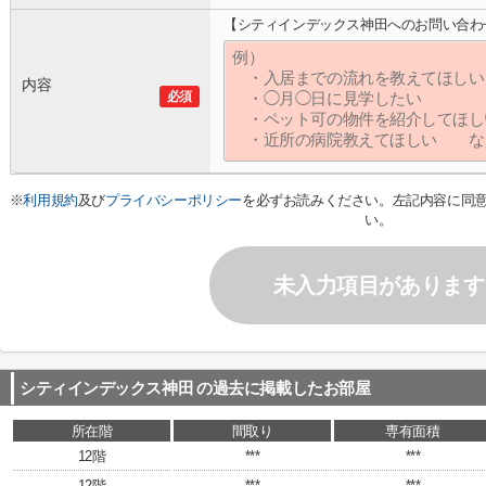
【シティインデックス神田へのお問い合わ
内容
必須
※
利用規約
及び
プライバシーポリシー
を必ずお読みください。左記内容に同
い。
未入力項目があります
シティインデックス神田
の過去に掲載したお部屋
所在階
間取り
専有面積
12階
***
***
12階
***
***