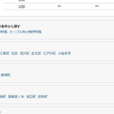
12階
***
***
り条件から探す
件特集
カップル向け物件特集
江東区
北区
荒川区
足立区
江戸川区
小金井市
東神田
路町
新御茶ノ水
末広町
岩本町
す