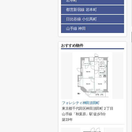
岩本町
都営新宿線 岩本町
日比谷線 小伝馬町
山手線 神田
おすすめ物件
フォレシティ神田須田町
東京都千代田区神田須田町２丁目
山手線「秋葉原」駅 徒歩5分
築19年