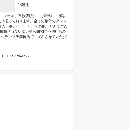
15階建
、メール、直接店頭にてお気軽にご相談
取り揃えております。全ての物件でクレジ
証人不要、ペット可、その他、どんなご条
掲載されていない非公開物件や他社様の
レジデンス浅草橋店でご案内させていただ
TEL:03-5829-9255