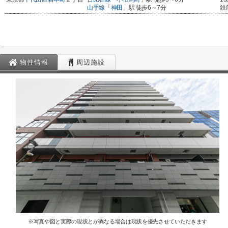
山手線
「
神田
」駅 徒歩6～7分
鉄
物件情報
周辺施設
※写真や図と実際の現状とが異なる場合は現状を優先させていただきます