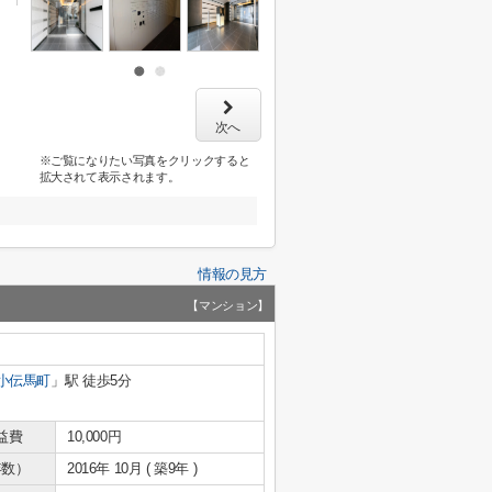
次へ
※ご覧になりたい写真をクリックすると
拡大されて表示されます。
情報の見方
【マンション】
小伝馬町
」駅 徒歩5分
益費
10,000円
年数）
2016年 10月 ( 築9年 )