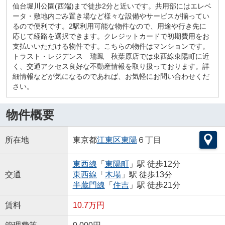
仙台堀川公園(西端)まで徒歩2分と近いです。共用部にはエレベ
ータ・敷地内ごみ置き場など様々な設備やサービスが揃ってい
るので便利です。2駅利用可能な物件なので、用途や行き先に
応じて経路を選択できます。クレジットカードで初期費用をお
支払いいただける物件です。こちらの物件はマンションです。
トラスト・レジデンス 瑞鳳 秋葉原店では東西線東陽町に近
く、交通アクセス良好な不動産情報を取り扱っております。詳
細情報などが気になるのであれば、お気軽にお問い合わせくだ
さい。
物件概要
所在地
東京都
江東区
東陽
６丁目
東西線
「
東陽町
」駅 徒歩12分
交通
東西線
「
木場
」駅 徒歩13分
半蔵門線
「
住吉
」駅 徒歩21分
賃料
10.7万円