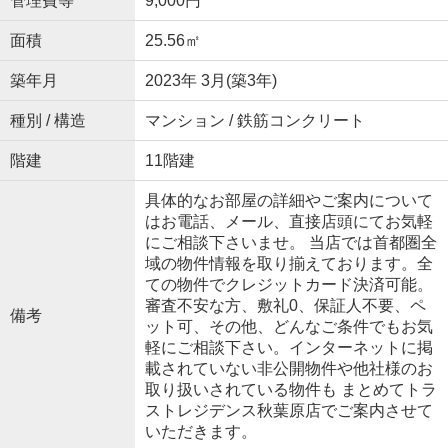
管理費等
9,000円
面積
25.56㎡
築年月
2023年 3月(築3年)
種別 / 構造
マンション / 鉄筋コンクリート
階建
11階建
具体的なお部屋の詳細やご案内について
はお電話、メール、直接店頭にてお気軽
にご相談下さいませ。 当店では首都圏全
域の物件情報を取り揃えております。全
ての物件でクレジットカード決済可能。
審査不安な方、敷礼0、保証人不要、ペ
備考
ット可、その他、どんなご条件でもお気
軽にご相談下さい。インターネットに掲
載されていない非公開物件や他社様のお
取り扱いされている物件も まとめてトラ
ストレジデンス秋葉原店でご案内させて
いただきます。