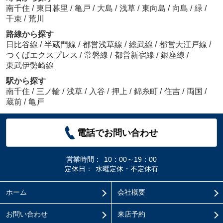
南千住
/
東日暮里
/
亀戸
/
大島
/
浅草
/
東向島
/
向島
/
緑
/
千束
/
荒川
路線から探す
日比谷線
/
半蔵門線
/
都営浅草線
/
総武線
/
都営大江戸線
/
つくばエクスプレス
/
常磐線
/
都営新宿線
/
銀座線
/
東武伊勢崎線
駅から探す
南千住
/
三ノ輪
/
浅草
/
入谷
/
押上
/
錦糸町
/
住吉
/
両国
/
蔵前
/
亀戸
電話でお問い合わせ
営業時間：
10：00～19：00
定休日：
水曜定休・不定休有
ホーム
会社概要
お問い合わせ
来店予約