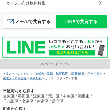
カップル向け物件特集
メールで共有する
LINEで共有する
ページトップへ
トラスト・レジデンス 株式会社瑞鳳 秋葉原店
>
(賃貸)路線・駅から探す
>
東京メトロ東西線
>
東陽町駅
>
ガーラ・グランディ木場
市区町村から探す
台東区
/
墨田区
/
江東区
/
荒川区
/
中央区
/
鴻巣市
/
千代田区
/
文京区
/
新宿区
/
足立区
町名から探す