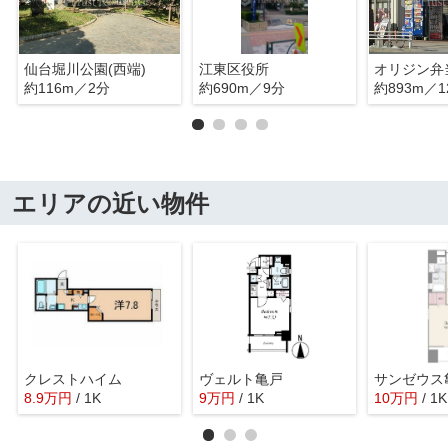
仙台堀川公園(西端)
江東区役所
オリジン弁
約116m／2分
約690m／9分
約893m／1
エリアの近い物件
クレストハイム
ヴェルト亀戸
サンゼウス
8.9
万
円
/ 1K
9
万
円
/ 1K
10
万
円
/ 1K