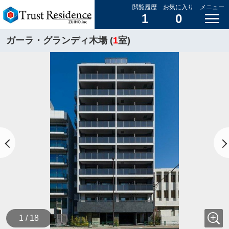
閲覧履歴
お気に入り
メニュー
1
0
ガーラ・グランディ木場 (
1
室)
1 / 18