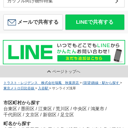
カップル向け物件特集
メールで共有する
LINEで共有する
ページトップへ
トラスト・レジデンス 株式会社瑞鳳 秋葉原店
>
(賃貸)路線・駅から探す
>
東京メトロ日比谷線
>
入谷駅
>
サンライズ浅草
市区町村から探す
台東区
/
墨田区
/
江東区
/
荒川区
/
中央区
/
鴻巣市
/
千代田区
/
文京区
/
新宿区
/
足立区
町名から探す