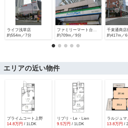
ライフ浅草店
ファミリーマート台東入谷駅前店
千束通商店
約554m／7分
約709m／9分
約417m／
エリアの近い物件
プライムコート上野
リブリ・Le・Lien
ラルジュマ
14.8
万
円
/ 1LDK
9.5
万
円
/ 1LDK
13.8
万
円
/ 