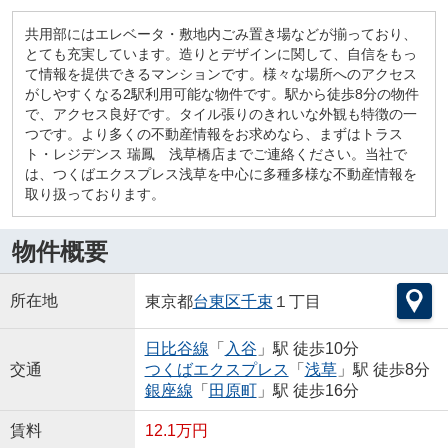
共用部にはエレベータ・敷地内ごみ置き場などが揃っており、
とても充実しています。造りとデザインに関して、自信をもっ
て情報を提供できるマンションです。様々な場所へのアクセス
がしやすくなる2駅利用可能な物件です。駅から徒歩8分の物件
で、アクセス良好です。タイル張りのきれいな外観も特徴の一
つです。より多くの不動産情報をお求めなら、まずはトラス
ト・レジデンス 瑞鳳 浅草橋店までご連絡ください。当社で
は、つくばエクスプレス浅草を中心に多種多様な不動産情報を
取り扱っております。
物件概要
所在地
東京都
台東区
千束
１丁目
日比谷線
「
入谷
」駅 徒歩10分
交通
つくばエクスプレス
「
浅草
」駅 徒歩8分
銀座線
「
田原町
」駅 徒歩16分
賃料
12.1万円