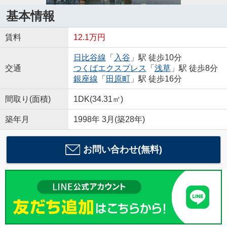
基本情報
賃料
12.1万円
日比谷線
「
入谷
」駅 徒歩10分
交通
つくばエクスプレス
「
浅草
」駅 徒歩8分
銀座線
「
田原町
」駅 徒歩16分
間取り(面積)
1DK(34.31㎡)
築年月
1998年 3月(築28年)
お問い合わせ(無料)