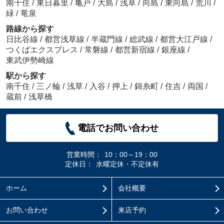
南千住
/
東日暮里
/
亀戸
/
大島
/
浅草
/
向島
/
東向島
/
荒川
/
緑
/
竜泉
路線から探す
日比谷線
/
都営浅草線
/
半蔵門線
/
総武線
/
都営大江戸線
/
つくばエクスプレス
/
常磐線
/
都営新宿線
/
銀座線
/
東武伊勢崎線
駅から探す
南千住
/
三ノ輪
/
浅草
/
入谷
/
押上
/
錦糸町
/
住吉
/
両国
/
蔵前
/
浅草橋
電話でお問い合わせ
営業時間：
10：00～19：00
定休日：
水曜定休・不定休有
ホーム
会社概要
お問い合わせ
来店予約