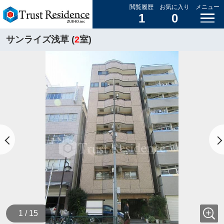
閲覧履歴
お気に入り
メニュー
1
0
サンライズ浅草 (
2
室)
1 / 15