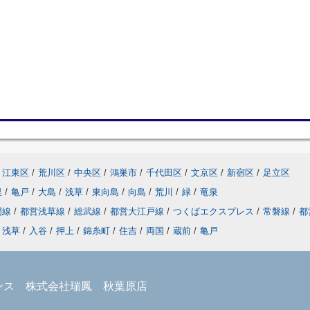
江東区
/
荒川区
/
中央区
/
鴻巣市
/
千代田区
/
文京区
/
新宿区
/
足立区
里
/
亀戸
/
大島
/
浅草
/
東向島
/
向島
/
荒川
/
緑
/
竜泉
門線
/
都営浅草線
/
総武線
/
都営大江戸線
/
つくばエクスプレス
/
常磐線
/
都
浅草
/
入谷
/
押上
/
錦糸町
/
住吉
/
両国
/
蔵前
/
亀戸
ンス 株式会社瑞鳳 秋葉原店