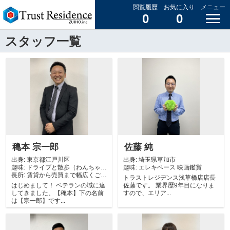
閲覧履歴
お気に入り
メニュー
0
0
スタッフ一覧
穐本 宗一郎
佐藤 純
出身:
東京都江戸川区
出身:
埼玉県草加市
趣味:
ドライブと散歩（わんちゃん
趣味:
エレキベース 映画鑑賞
長所:
3匹います）
賃貸から売買まで幅広くご紹
トラストレジデンス浅草橋店店長
介してます！ ...
はじめまして！ ベテランの域に達
佐藤です。 業界歴9年目になりま
してきました、【穐本】下の名前
すので、エリア...
は【宗一郎】です...