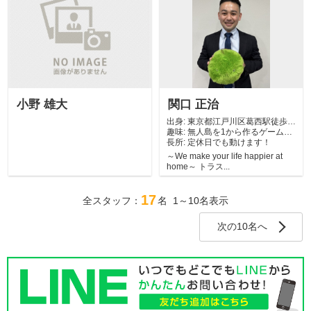
小野 雄大
関口 正治
出身:
東京都江戸川区葛西駅徒歩5
趣味:
分
無人島を1から作るゲームに
長所:
ハマってます！
定休日でも動けます！
～We make your life happier at
home～ トラス...
17
全スタッフ：
名 1～10名表示
次の10名へ