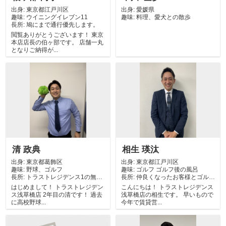
出身:
東京都江戸川区
出身:
愛媛県
趣味:
ウイニングイレブン11
趣味:
料理、愛犬との散歩
長所:
鳩にまで通行優先します。
閲覧ありがとうございます！ 東京
本店店長の伯ヶ部です。 店舗一丸
となりご納得が...
清 政典
相生 瑛汰
出身:
東京都葛飾区
出身:
東京都江戸川区
趣味:
野球、ゴルフ
趣味:
ゴルフ ゴルフ後の風呂
長所:
トラストレジデンス1の無尽
長所:
仲良くなったお客様とゴルフ
蔵エンジン
回ることがある...
はじめまして！ トラストレジデン
こんにちは！ トラストレジデンス
ス浅草橋店 2年目の清です！ 過去
浅草橋店の相生です。 早いもので
に高校野球...
今年で賃貸営...