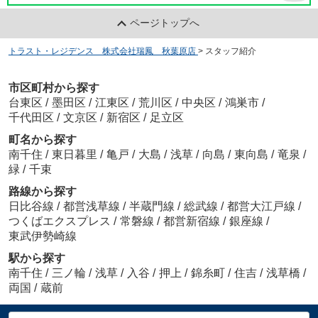
ページトップへ
トラスト・レジデンス 株式会社瑞鳳 秋葉原店
>
スタッフ紹介
市区町村から探す
台東区
/
墨田区
/
江東区
/
荒川区
/
中央区
/
鴻巣市
/
千代田区
/
文京区
/
新宿区
/
足立区
町名から探す
南千住
/
東日暮里
/
亀戸
/
大島
/
浅草
/
向島
/
東向島
/
竜泉
/
緑
/
千束
路線から探す
日比谷線
/
都営浅草線
/
半蔵門線
/
総武線
/
都営大江戸線
/
つくばエクスプレス
/
常磐線
/
都営新宿線
/
銀座線
/
東武伊勢崎線
駅から探す
南千住
/
三ノ輪
/
浅草
/
入谷
/
押上
/
錦糸町
/
住吉
/
浅草橋
/
両国
/
蔵前