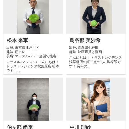
松本 来華
鳥谷部 美沙希
出身:
東京都江戸川区
出身:
青森県七戸町
趣味:
筋トレ
趣味:
映画鑑賞と漫画
長所:
マッスルパワー全開で接客。
こんにちは！ トラストレジデンス
名付けて【マ...
マッスル♪マッスル♪ こんにちは！
浅草橋店の紅二点の1人 鳥谷部で
トラストレジデンス秋葉原店 松本
す！ 長年の...
です！ ...
伯ヶ部 尚季
中川 理紗