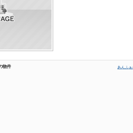
の物件
あんふぁ