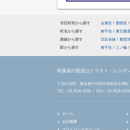
市区町村から探す
台東区
/
墨田区
/
町名から探す
南千住
/
東日暮
路線から探す
日比谷線
/
都営
駅から探す
南千住
/
三ノ輪
/
秋葉原の賃貸はトラスト・レジデ
〒101-0025 東京都千代田区神田佐久間町
TEL：03-3526-3330 / FAX：03-3526-0025
ホーム
会社概要
プライバシーポリシー