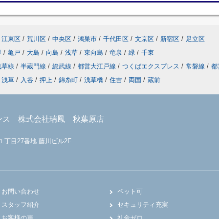
江東区
/
荒川区
/
中央区
/
鴻巣市
/
千代田区
/
文京区
/
新宿区
/
足立区
里
/
亀戸
/
大島
/
向島
/
浅草
/
東向島
/
竜泉
/
緑
/
千束
浅草線
/
半蔵門線
/
総武線
/
都営大江戸線
/
つくばエクスプレス
/
常磐線
/
都
浅草
/
入谷
/
押上
/
錦糸町
/
浅草橋
/
住吉
/
両国
/
蔵前
ンス 株式会社瑞鳳 秋葉原店
１丁目27番地 藤川ビル2F
お問い合わせ
ペット可
スタッフ紹介
セキュリティ充実
お客様の声
礼金ゼロ