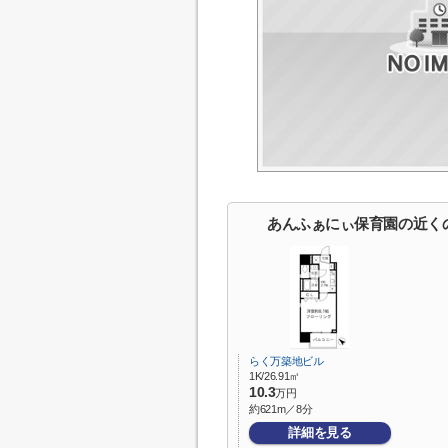
あんふぁにぃ保育園の近く
らく万築地ビル
1K/26.91㎡
10.3
万円
約621m／8分
詳細を見る