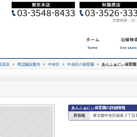
営業時間：
10
葉原店
>
周辺施設案内
>
中央区
>
中央区の保育園
>
あんふぁにぃ保育園
あんふぁにぃ保育園の詳細情報
所在地
東京都中央区銀座２丁目12