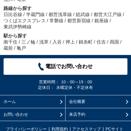
路線から探す
日比谷線
/
半蔵門線
/
都営浅草線
/
総武線
/
都営大江戸線
/
つくばエクスプレス
/
常磐線
/
都営新宿線
/
銀座線
/
東武伊勢崎線
駅から探す
南千住
/
三ノ輪
/
浅草
/
入谷
/
押上
/
錦糸町
/
住吉
/
両国
/
蔵前
/
亀戸
電話でお問い合わせ
営業時間：
10：00～19：00
定休日：
水曜定休・不定休有
ホーム
会社概要
お問い合わせ
来店予約
プライバシーポリシー
利用規約
アクセスマップ
PCサイト