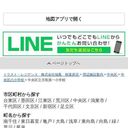
地図アプリで開く
ページトップへ
トラスト・レジデンス 株式会社瑞鳳 秋葉原店
>
周辺施設案内
>
中央区
>
中
央区の小学校
>
中央区立月島第一小学校
市区町村から探す
台東区
/
墨田区
/
江東区
/
荒川区
/
中央区
/
鴻巣市
/
千代田区
/
文京区
/
新宿区
/
足立区
町名から探す
南千住
/
東日暮里
/
亀戸
/
大島
/
浅草
/
東向島
/
向島
/
緑
/
荒川
/
竜泉