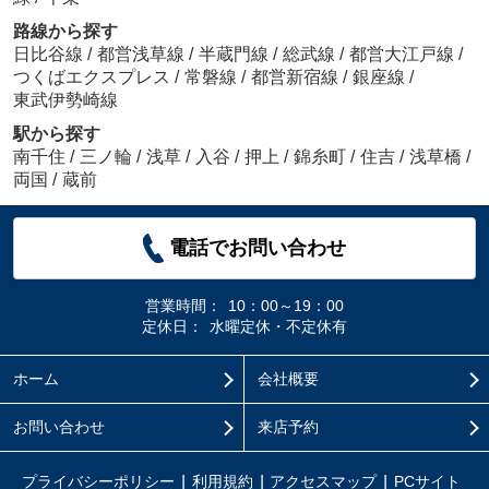
路線から探す
日比谷線
/
都営浅草線
/
半蔵門線
/
総武線
/
都営大江戸線
/
つくばエクスプレス
/
常磐線
/
都営新宿線
/
銀座線
/
東武伊勢崎線
駅から探す
南千住
/
三ノ輪
/
浅草
/
入谷
/
押上
/
錦糸町
/
住吉
/
浅草橋
/
両国
/
蔵前
電話でお問い合わせ
営業時間：
10：00～19：00
定休日：
水曜定休・不定休有
ホーム
会社概要
お問い合わせ
来店予約
プライバシーポリシー
利用規約
アクセスマップ
PCサイト