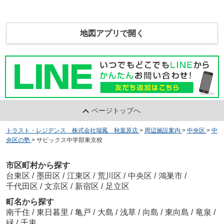
地図アプリで開く
ページトップへ
トラスト・レジデンス 株式会社瑞鳳 秋葉原店
>
周辺施設案内
>
中央区
>
中
央区の塾
>
サピックス中学部東京校
市区町村から探す
台東区
/
墨田区
/
江東区
/
荒川区
/
中央区
/
鴻巣市
/
千代田区
/
文京区
/
新宿区
/
足立区
町名から探す
南千住
/
東日暮里
/
亀戸
/
大島
/
浅草
/
向島
/
東向島
/
竜泉
/
緑
/
千束