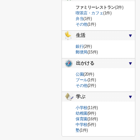
ファミリーレストラン
(2件)
喫茶店・カフェ
(1件)
弁当
(1件)
その他
(1件)
生活
銀行
(2件)
郵便局
(15件)
出かける
公園
(20件)
プール
(1件)
その他
(2件)
学ぶ
小学校
(11件)
幼稚園
(9件)
保育園
(16件)
中学校
(5件)
塾
(1件)