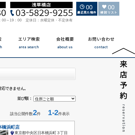
00
00
：00～19：00
定休日：
水曜定休・不定休有
対応できません。
並び順：
2
1-2
該当公開件数
件
件表示
本橋浜町店
東京都中央区日本橋浜町３丁目