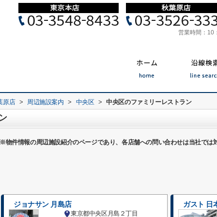
営業時間：
10
葉原店
>
周辺施設案内
>
中央区
>
中央区のファミリーレストラン
ン
※物件情報の周辺施設紹介のページであり、各店舗への問い合わせは当社では
ジョナサン 月島店
ガスト 日
東京都中央区月島２丁目