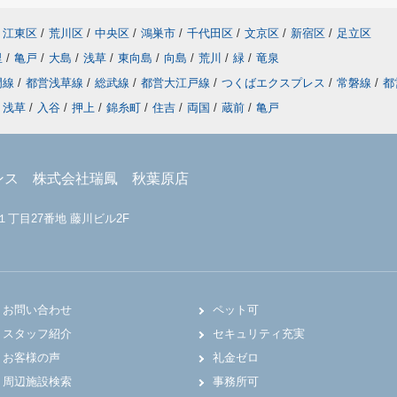
江東区
/
荒川区
/
中央区
/
鴻巣市
/
千代田区
/
文京区
/
新宿区
/
足立区
里
/
亀戸
/
大島
/
浅草
/
東向島
/
向島
/
荒川
/
緑
/
竜泉
門線
/
都営浅草線
/
総武線
/
都営大江戸線
/
つくばエクスプレス
/
常磐線
/
都
浅草
/
入谷
/
押上
/
錦糸町
/
住吉
/
両国
/
蔵前
/
亀戸
ンス 株式会社瑞鳳 秋葉原店
１丁目27番地 藤川ビル2F
お問い合わせ
ペット可
スタッフ紹介
セキュリティ充実
お客様の声
礼金ゼロ
周辺施設検索
事務所可