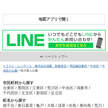
地図アプリで開く
ページトップへ
トラスト・レジデンス 株式会社瑞鳳 秋葉原店
>
周辺施設案内
>
中央区
>
中
央区の公園
>
桜川屋上公園
市区町村から探す
台東区
/
墨田区
/
江東区
/
荒川区
/
中央区
/
鴻巣市
/
千代田区
/
文京区
/
新宿区
/
足立区
町名から探す
南千住
/
東日暮里
/
亀戸
/
大島
/
浅草
/
向島
/
東向島
/
荒川
/