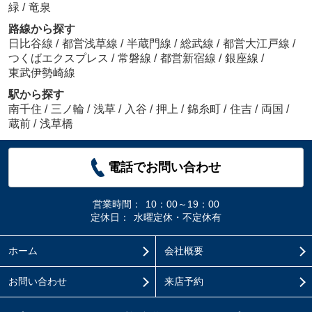
緑
/
竜泉
路線から探す
日比谷線
/
都営浅草線
/
半蔵門線
/
総武線
/
都営大江戸線
/
つくばエクスプレス
/
常磐線
/
都営新宿線
/
銀座線
/
東武伊勢崎線
駅から探す
南千住
/
三ノ輪
/
浅草
/
入谷
/
押上
/
錦糸町
/
住吉
/
両国
/
蔵前
/
浅草橋
電話でお問い合わせ
営業時間：
10：00～19：00
定休日：
水曜定休・不定休有
ホーム
会社概要
お問い合わせ
来店予約