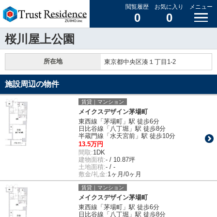
閲覧履歴
お気に入り
メニュー
0
0
桜川屋上公園
所在地
東京都中央区湊１丁目1-2
施設周辺の物件
賃貸｜マンション
メイクスデザイン茅場町
東西線「茅場町」駅 徒歩6分
日比谷線「八丁堀」駅 徒歩8分
半蔵門線「水天宮前」駅 徒歩10分
13.5万円
間取:
1DK
建物面積:
- / 10.87坪
土地面積:
- / -
敷金/礼金:
1ヶ月/0ヶ月
賃貸｜マンション
メイクスデザイン茅場町
東西線「茅場町」駅 徒歩6分
日比谷線「八丁堀」駅 徒歩8分