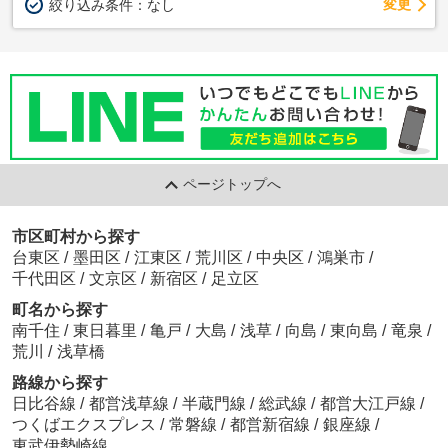
変更
絞り込み条件：
なし
ページトップへ
市区町村から探す
台東区
/
墨田区
/
江東区
/
荒川区
/
中央区
/
鴻巣市
/
千代田区
/
文京区
/
新宿区
/
足立区
町名から探す
南千住
/
東日暮里
/
亀戸
/
大島
/
浅草
/
向島
/
東向島
/
竜泉
/
荒川
/
浅草橋
路線から探す
日比谷線
/
都営浅草線
/
半蔵門線
/
総武線
/
都営大江戸線
/
つくばエクスプレス
/
常磐線
/
都営新宿線
/
銀座線
/
東武伊勢崎線