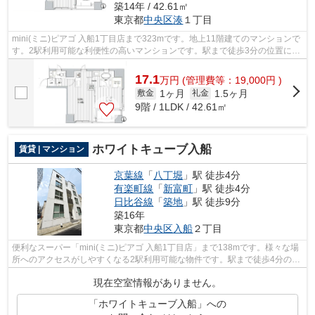
築14年 / 42.61㎡
東京都
中央区
湊
１丁目
mini(ミニ)ピアゴ 入船1丁目店まで323mです。地上11階建てのマンションで
す。2駅利用可能な利便性の高いマンションです。駅まで徒歩3分の位置に立
地する、アクセス良好な物件です。ト...
17.1
万
円
(管理費等：19,000円 )
1ヶ月
1.5ヶ月
敷金
礼金
9階 / 1LDK / 42.61㎡
ホワイトキューブ入船
賃貸 | マンション
京葉線
「
八丁堀
」駅 徒歩4分
有楽町線
「
新富町
」駅 徒歩4分
日比谷線
「
築地
」駅 徒歩9分
築16年
東京都
中央区
入船
２丁目
便利なスーパー「mini(ミニ)ピアゴ 入船1丁目店」まで138mです。様々な場
所へのアクセスがしやすくなる2駅利用可能な物件です。駅まで徒歩4分の位
置に立地する、アクセス良好な物件で...
現在空室情報がありません。
「ホワイトキューブ入船」への