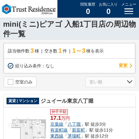
閲覧履歴
お気に入り
メニュー
0
0
mini(ミニ)ピアゴ 入船1丁目店の周辺物
件一覧
3
1
1～3
該当物件数
棟
空き数
件
棟を表示
変更
絞り込み条件：
なし
空室のみ
ジュイール東京八丁堀
賃貸 | マンション
仲手半額
17.1
万円
京葉線
「
八丁堀
」駅 徒歩3分
有楽町線
「
新富町
」駅 徒歩11分
東西線
「
茅場町
」駅 徒歩12分