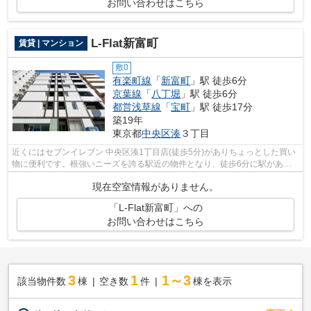
お問い合わせはこちら
L-Flat新富町
賃貸 | マンション
敷0
有楽町線
「
新富町
」駅 徒歩6分
京葉線
「
八丁堀
」駅 徒歩6分
都営浅草線
「
宝町
」駅 徒歩17分
築19年
東京都
中央区
湊
３丁目
近くにはセブンイレブン 中央区湊1丁目店(徒歩5分)がありちょっとした買い
物に便利です。根強いニーズを誇る駅近の物件となり、徒歩6分に駅があり
ます。こちらの物件はマンションです...
現在空室情報がありません。
「L-Flat新富町」への
お問い合わせはこちら
3
1
1～3
該当物件数
棟
空き数
件
棟を表示