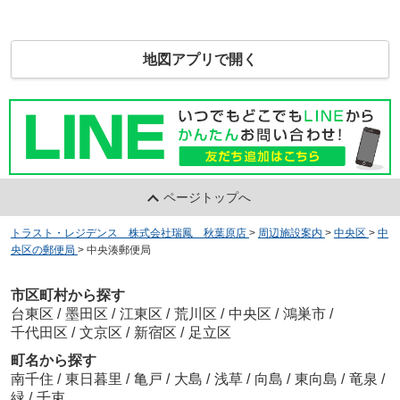
地図アプリで開く
ページトップへ
トラスト・レジデンス 株式会社瑞鳳 秋葉原店
>
周辺施設案内
>
中央区
>
中
央区の郵便局
>
中央湊郵便局
市区町村から探す
台東区
/
墨田区
/
江東区
/
荒川区
/
中央区
/
鴻巣市
/
千代田区
/
文京区
/
新宿区
/
足立区
町名から探す
南千住
/
東日暮里
/
亀戸
/
大島
/
浅草
/
向島
/
東向島
/
竜泉
/
緑
/
千束