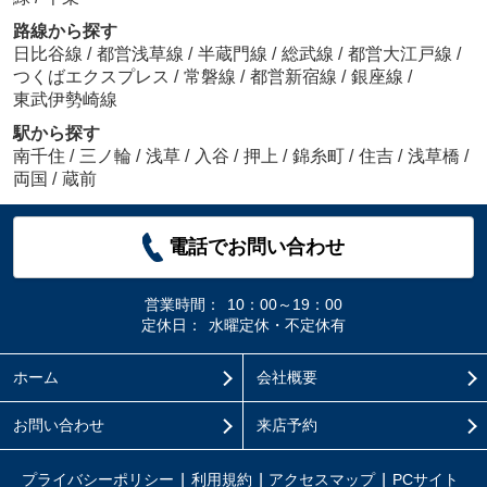
路線から探す
日比谷線
/
都営浅草線
/
半蔵門線
/
総武線
/
都営大江戸線
/
つくばエクスプレス
/
常磐線
/
都営新宿線
/
銀座線
/
東武伊勢崎線
駅から探す
南千住
/
三ノ輪
/
浅草
/
入谷
/
押上
/
錦糸町
/
住吉
/
浅草橋
/
両国
/
蔵前
電話でお問い合わせ
営業時間：
10：00～19：00
定休日：
水曜定休・不定休有
ホーム
会社概要
お問い合わせ
来店予約
プライバシーポリシー
利用規約
アクセスマップ
PCサイト