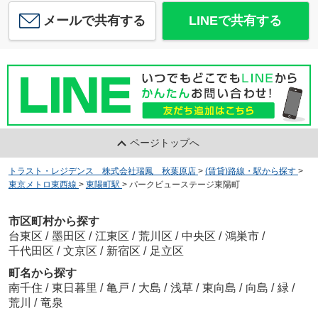
メールで共有する
LINEで共有する
ページトップへ
トラスト・レジデンス 株式会社瑞鳳 秋葉原店
>
(賃貸)路線・駅から探す
>
東京メトロ東西線
>
東陽町駅
>
パークビューステージ東陽町
市区町村から探す
台東区
/
墨田区
/
江東区
/
荒川区
/
中央区
/
鴻巣市
/
千代田区
/
文京区
/
新宿区
/
足立区
町名から探す
南千住
/
東日暮里
/
亀戸
/
大島
/
浅草
/
東向島
/
向島
/
緑
/
荒川
/
竜泉