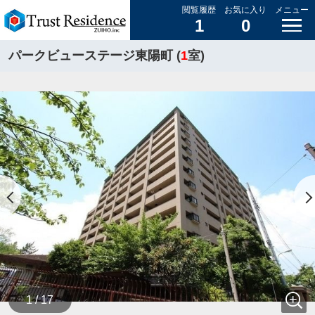
閲覧履歴
お気に入り
メニュー
1
0
パークビューステージ東陽町 (
1
室)
1 / 17