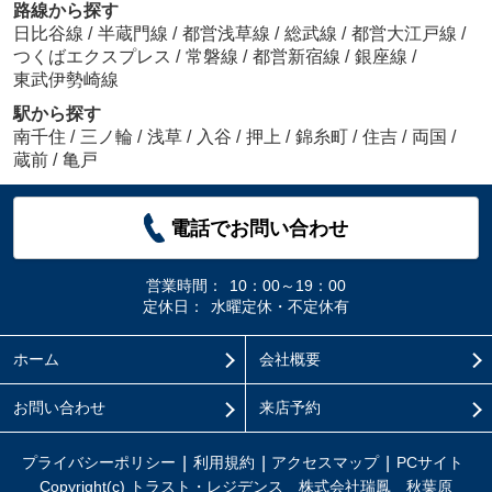
路線から探す
日比谷線
/
半蔵門線
/
都営浅草線
/
総武線
/
都営大江戸線
/
つくばエクスプレス
/
常磐線
/
都営新宿線
/
銀座線
/
東武伊勢崎線
駅から探す
南千住
/
三ノ輪
/
浅草
/
入谷
/
押上
/
錦糸町
/
住吉
/
両国
/
蔵前
/
亀戸
電話でお問い合わせ
営業時間：
10：00～19：00
定休日：
水曜定休・不定休有
ホーム
会社概要
お問い合わせ
来店予約
プライバシーポリシー
利用規約
アクセスマップ
PCサイト
Copyright(c) トラスト・レジデンス 株式会社瑞鳳 秋葉原