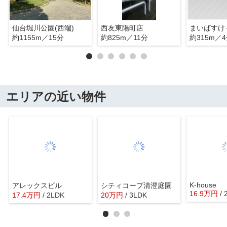
仙台堀川公園(西端)
西友東陽町店
約1155m／15分
約825m／11分
約315m／
エリアの近い物件
K-house
アレックスビル
シティコープ清澄庭園
16.9
万
円
/
17.4
万
円
/ 2LDK
20
万
円
/ 3LDK