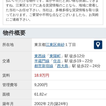
払いいただける物件です。道が平坦だと買い物も快適にできま
すね。江東区エリアにある賃貸情報のことなら、地域に密着し
た当社へお任せ下さい。当社は、多種多様な賃貸情報を取り扱
っております。ご要望や不明な点などございましたら、お気軽
にご連絡下さい。
物件概要
所在地
東京都
江東区
南砂
１丁目
東西線
「
東陽町
」駅 徒歩12分
交通
半蔵門線
「
住吉
」駅 徒歩19～22分
都営新宿線
「
西大島
」駅 徒歩22～24分
賃料
18.9万円
管理費等
9,200円
面積
61.82㎡
築年月
2002年 2月(築24年)