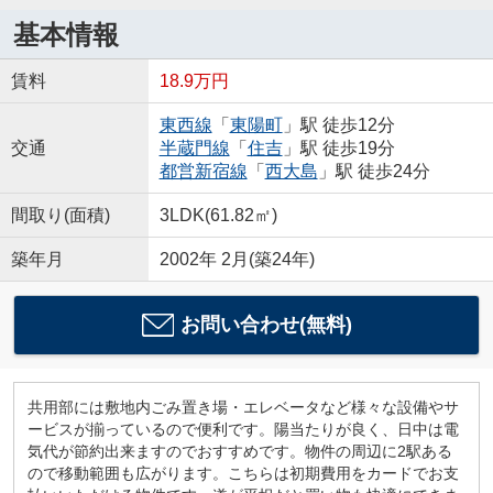
基本情報
賃料
18.9万円
東西線
「
東陽町
」駅 徒歩12分
交通
半蔵門線
「
住吉
」駅 徒歩19分
都営新宿線
「
西大島
」駅 徒歩24分
間取り(面積)
3LDK(61.82㎡)
築年月
2002年 2月(築24年)
お問い合わせ(無料)
共用部には敷地内ごみ置き場・エレベータなど様々な設備やサ
ービスが揃っているので便利です。陽当たりが良く、日中は電
気代が節約出来ますのでおすすめです。物件の周辺に2駅ある
ので移動範囲も広がります。こちらは初期費用をカードでお支