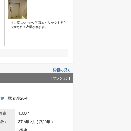
※ご覧になりたい写真をクリックすると
拡大されて表示されます。
情報の見方
【マンション】
大島
」駅 徒歩20分
益費
4,000円
年数）
2015年 8月 ( 築11年 )
5階建