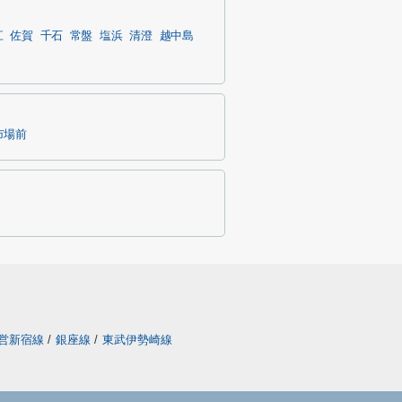
江
佐賀
千石
常盤
塩浜
清澄
越中島
市場前
営新宿線
/
銀座線
/
東武伊勢崎線