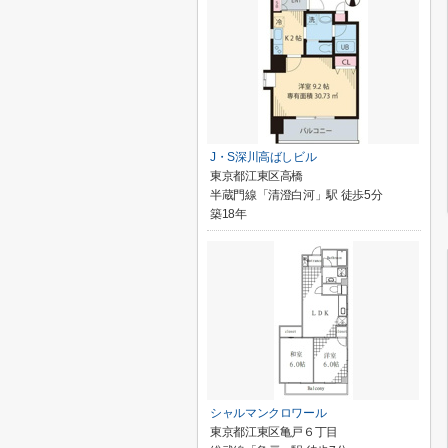
J・S深川高ばしビル
東京都江東区高橋
半蔵門線「清澄白河」駅 徒歩5分
築18年
シャルマンクロワール
東京都江東区亀戸６丁目