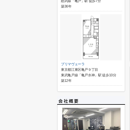
総武線「亀戸」駅 徒歩7分
築36年
プリマヴェーラ
東京都江東区亀戸９丁目
東武亀戸線「亀戸水神」駅 徒歩10分
築12年