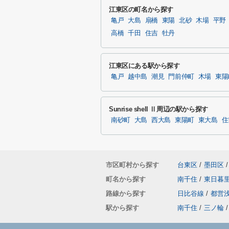
江東区の町名から探す
亀戸
大島
扇橋
東陽
北砂
木場
平野
高橋
千田
住吉
牡丹
江東区にある駅から探す
亀戸
越中島
潮見
門前仲町
木場
東陽
Sunrise shell Ⅱ周辺の駅から探す
南砂町
大島
西大島
東陽町
東大島
住
市区町村から探す
台東区
/
墨田区
/
町名から探す
南千住
/
東日暮
路線から探す
日比谷線
/
都営
駅から探す
南千住
/
三ノ輪
/