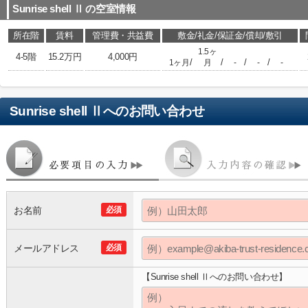
Sunrise shell Ⅱ
の空室情報
所在階
賃料
管理費・共益費
敷金/礼金/保証金/償却/敷引
1.5ヶ
4-5階
15.2万円
4,000円
/
/
/
/
1ヶ月
月
-
-
-
Sunrise shell Ⅱ
へのお問い合わせ
お名前
必須
メールアドレス
必須
【Sunrise shell Ⅱへのお問い合わせ】