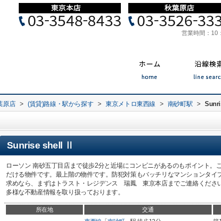
営業時間：
10
葉原店
>
(賃貸)路線・駅から探す
>
東京メトロ東西線
>
南砂町駅
>
Sunri
Sunrise shell Ⅱ
ローソン 南砂五丁目店まで徒歩2分と近場にコンビニがあるのもポイント。
だける物件です。最上階の物件です。防犯対策もバッチリなマンションタイ
求めなら、まずはトラスト・レジデンス 瑞鳳 東京本店までご連絡くださ
多様な不動産情報を取り扱っております。
所在地
交通