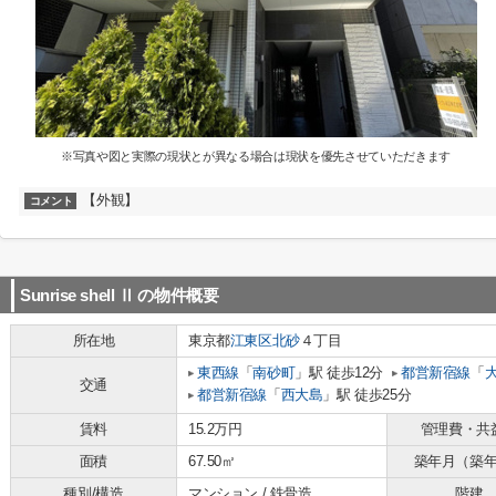
※写真や図と実際の現状とが異なる場合は現状を優先させていただきます
【外観】
コメント
Sunrise shell Ⅱ
の物件概要
所在地
東京都
江東区
北砂
４丁目
東西線
「
南砂町
」駅 徒歩12分
都営新宿線
「
交通
都営新宿線
「
西大島
」駅 徒歩25分
賃料
15.2万円
管理費・共
面積
67.50㎡
築年月（築
種別/構造
マンション / 鉄骨造
階建