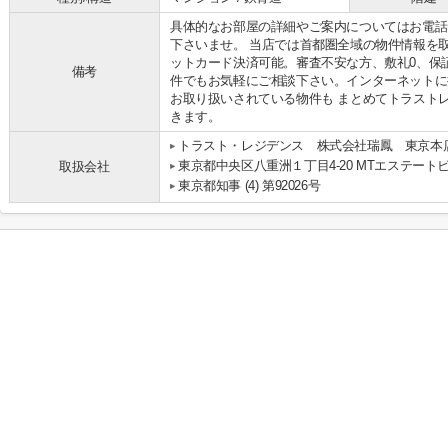
具体的なお部屋の詳細やご案内についてはお電話
下さいませ。 当店では首都圏全域の物件情報を
ットカード決済可能。審査不安な方、敷礼0、保
備考
件でもお気軽にご相談下さい。インターネットに
お取り扱いされている物件も まとめてトラスト
きます。
トラスト・レジデンス 株式会社瑞鳳 東京本
東京都中央区八重洲１丁目4-20 MTエステートビ
取扱会社
東京都知事 (4) 第92026号