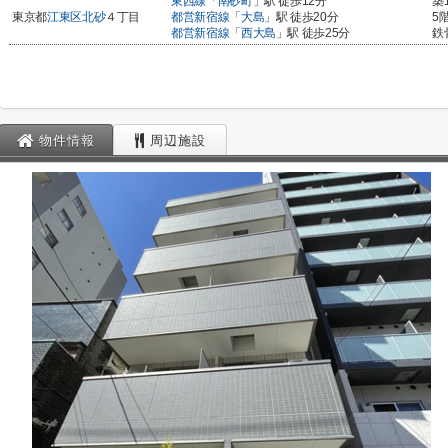
東西線
「
南砂町
」駅 徒歩12分
築
東京都
江東区
北砂
４丁目
都営新宿線
「
大島
」駅 徒歩20分
5
都営新宿線
「
西大島
」駅 徒歩25分
鉄
物件情報
周辺施設