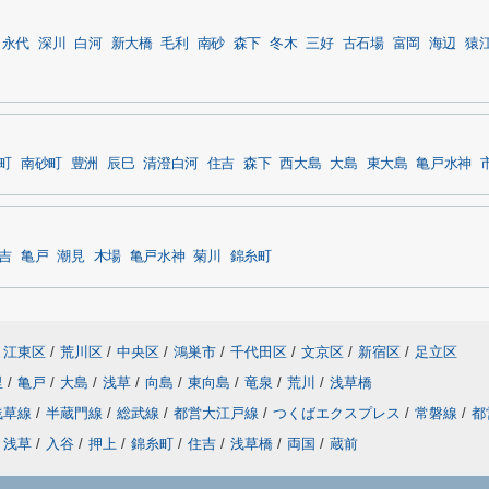
永代
深川
白河
新大橋
毛利
南砂
森下
冬木
三好
古石場
富岡
海辺
猿
町
南砂町
豊洲
辰巳
清澄白河
住吉
森下
西大島
大島
東大島
亀戸水神
吉
亀戸
潮見
木場
亀戸水神
菊川
錦糸町
江東区
/
荒川区
/
中央区
/
鴻巣市
/
千代田区
/
文京区
/
新宿区
/
足立区
里
/
亀戸
/
大島
/
浅草
/
向島
/
東向島
/
竜泉
/
荒川
/
浅草橋
浅草線
/
半蔵門線
/
総武線
/
都営大江戸線
/
つくばエクスプレス
/
常磐線
/
都
浅草
/
入谷
/
押上
/
錦糸町
/
住吉
/
浅草橋
/
両国
/
蔵前