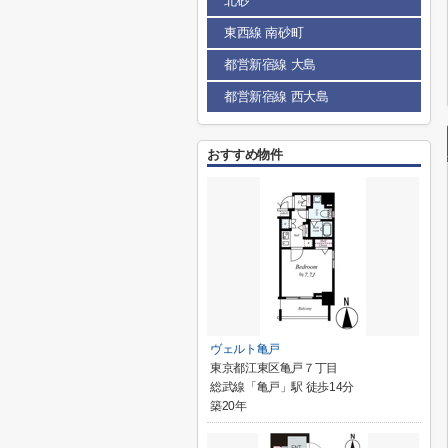
北砂
東西線 南砂町
都営新宿線 大島
都営新宿線 西大島
おすすめ物件
ヴェルト亀戸
東京都江東区亀戸７丁目
総武線「亀戸」駅 徒歩14分
築20年