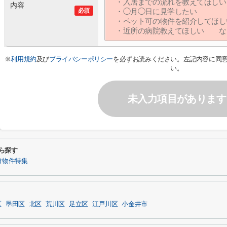
内容
必須
※
利用規約
及び
プライバシーポリシー
を必ずお読みください。左記内容に同
い。
未入力項目があります
から探す
け物件特集
区
墨田区
北区
荒川区
足立区
江戸川区
小金井市