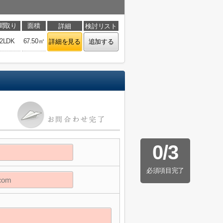
間取り
面積
詳細
検討リスト
2LDK
67.50㎡
詳細を見る
追加する
0
/
3
必須項目完了