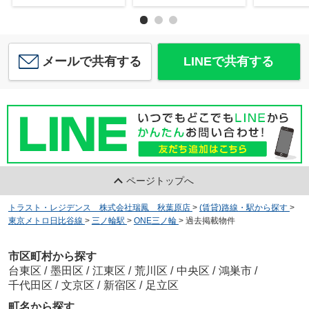
メールで共有する
LINEで共有する
ページトップへ
トラスト・レジデンス 株式会社瑞鳳 秋葉原店
>
(賃貸)路線・駅から探す
>
東京メトロ日比谷線
>
三ノ輪駅
>
ONE三ノ輪
>
過去掲載物件
市区町村から探す
台東区
/
墨田区
/
江東区
/
荒川区
/
中央区
/
鴻巣市
/
千代田区
/
文京区
/
新宿区
/
足立区
町名から探す