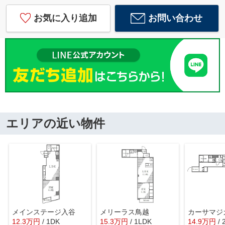
お気に入り追加
お問い合わせ
エリアの近い物件
メインステージ入谷
メリーラス鳥越
カーサマジ
12.3
万
円
/ 1DK
15.3
万
円
/ 1LDK
14.9
万
円
/