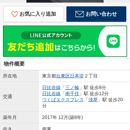
お気に入り追加
お問い合わせ
物件概要
所在地
東京都
台東区
日本堤
２丁目
日比谷線
「
三ノ輪
」駅 徒歩8分
日比谷線
「
南千住
」駅 徒歩12分
交通
つくばエクスプレス
「
浅草
」駅 徒歩20
分
築年月
2017年 12月(築8年)
向き
南東