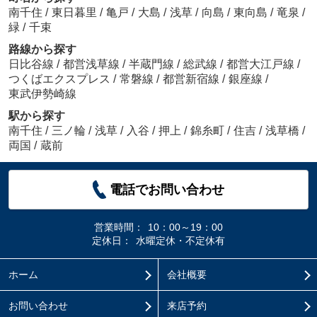
南千住
/
東日暮里
/
亀戸
/
大島
/
浅草
/
向島
/
東向島
/
竜泉
/
緑
/
千束
路線から探す
日比谷線
/
都営浅草線
/
半蔵門線
/
総武線
/
都営大江戸線
/
つくばエクスプレス
/
常磐線
/
都営新宿線
/
銀座線
/
東武伊勢崎線
駅から探す
南千住
/
三ノ輪
/
浅草
/
入谷
/
押上
/
錦糸町
/
住吉
/
浅草橋
/
両国
/
蔵前
電話でお問い合わせ
営業時間：
10：00～19：00
定休日：
水曜定休・不定休有
ホーム
会社概要
お問い合わせ
来店予約