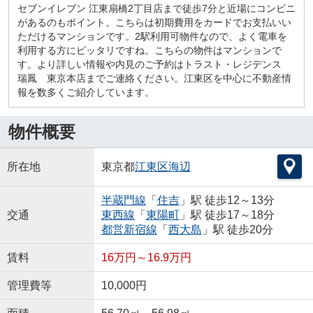
セブンイレブン 江東扇橋2丁目店まで徒歩7分と近場にコンビニ
があるのもポイント。こちらは初期費用をカードでお支払いい
ただけるマンションです。2駅利用可物件なので、よく電車を
利用する方にピッタリですね。こちらの物件はマンションで
す。より詳しい情報や内見のご予約はトラスト・レジデンス
瑞鳳 東京本店までご連絡ください。江東区を中心に不動産情
報を数多くご紹介しています。
物件概要
所在地
東京都
江東区
海辺
半蔵門線
「
住吉
」駅 徒歩12～13分
交通
東西線
「
東陽町
」駅 徒歩17～18分
都営新宿線
「
西大島
」駅 徒歩20分
賃料
16万円～16.9万円
管理費等
10,000円