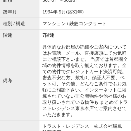
面積
56.70㎡～56.98㎡
築年月
1994年 9月(築31年)
種別 / 構造
マンション / 鉄筋コンクリート
階建
7階建
具体的なお部屋の詳細やご案内について
はお電話、メール、直接店頭にてお気軽
にご相談下さいませ。 当店では首都圏全
域の物件情報を取り揃えております。全
ての物件でクレジットカード決済可能。
審査不安な方、敷礼0、保証人不要、ペ
備考
ット可、その他、どんなご条件でもお気
軽にご相談下さい。インターネットに掲
載されていない非公開物件や他社様のお
取り扱いされている物件も まとめてトラ
ストレジデンス東京本店でご案内させて
いただきます。
トラスト・レジデンス 株式会社瑞鳳