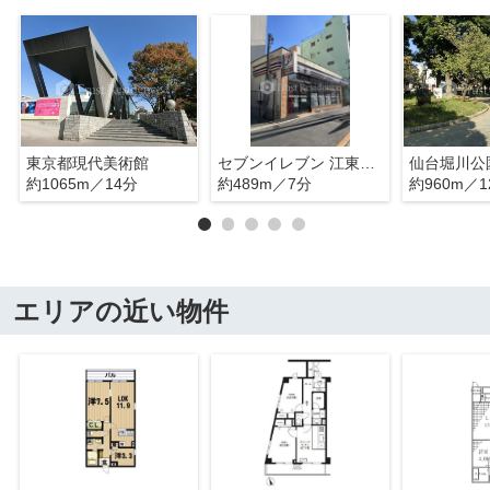
東京都現代美術館
セブンイレブン 江東扇橋2丁目店
仙台堀川公園
約1065m／14分
約489m／7分
約960m／1
エリアの近い物件