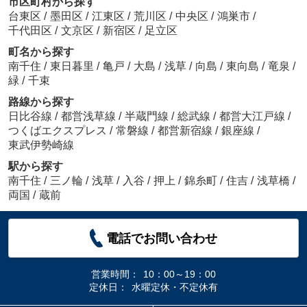
市区町村から探す
台東区
/
墨田区
/
江東区
/
荒川区
/
中央区
/
鴻巣市
/
千代田区
/
文京区
/
新宿区
/
足立区
町名から探す
南千住
/
東日暮里
/
亀戸
/
大島
/
浅草
/
向島
/
東向島
/
竜泉
/
緑
/
千束
路線から探す
日比谷線
/
都営浅草線
/
半蔵門線
/
総武線
/
都営大江戸線
/
つくばエクスプレス
/
常磐線
/
都営新宿線
/
銀座線
/
東武伊勢崎線
駅から探す
南千住
/
三ノ輪
/
浅草
/
入谷
/
押上
/
錦糸町
/
住吉
/
浅草橋
/
両国
/
蔵前
電話でお問い合わせ
営業時間：
10：00～19：00
定休日：
水曜定休・不定休有