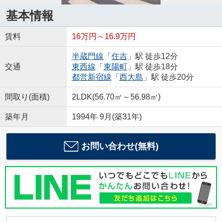
基本情報
賃料
16万円～16.9万円
半蔵門線
「
住吉
」駅 徒歩12分
交通
東西線
「
東陽町
」駅 徒歩18分
都営新宿線
「
西大島
」駅 徒歩20分
間取り(面積)
2LDK(56.70㎡～56.98㎡)
築年月
1994年 9月(築31年)
お問い合わせ(無料)