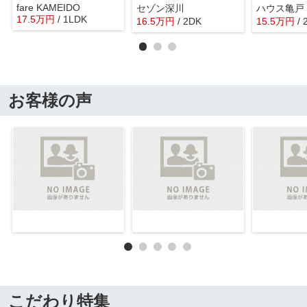
fare KAMEIDO
セゾン深川
ハウス亀戸
17.5
万
円
/ 1LDK
16.5
万
円
/ 2DK
15.5
万
円
/
お客様の声
こだわり特集