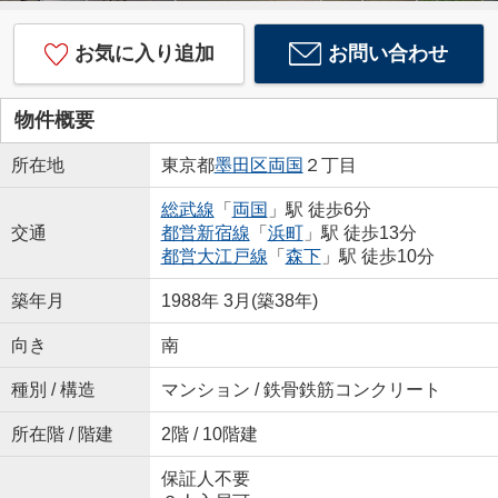
お気に入り追加
お問い合わせ
物件概要
所在地
東京都
墨田区
両国
２丁目
総武線
「
両国
」駅 徒歩6分
交通
都営新宿線
「
浜町
」駅 徒歩13分
都営大江戸線
「
森下
」駅 徒歩10分
築年月
1988年 3月(築38年)
向き
南
種別 / 構造
マンション / 鉄骨鉄筋コンクリート
所在階 / 階建
2階 / 10階建
保証人不要