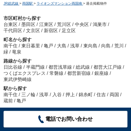
JR総武線
>
両国駅
>
ライオンズマンション両国南
>
過去掲載物件
市区町村から探す
台東区
/
墨田区
/
江東区
/
荒川区
/
中央区
/
鴻巣市
/
千代田区
/
文京区
/
新宿区
/
足立区
町名から探す
南千住
/
東日暮里
/
亀戸
/
大島
/
浅草
/
東向島
/
向島
/
荒川
/
緑
/
竜泉
路線から探す
日比谷線
/
半蔵門線
/
都営浅草線
/
総武線
/
都営大江戸線
/
つくばエクスプレス
/
常磐線
/
都営新宿線
/
銀座線
/
東武伊勢崎線
駅から探す
南千住
/
三ノ輪
/
浅草
/
入谷
/
押上
/
錦糸町
/
住吉
/
両国
/
蔵前
/
亀戸
電話でお問い合わせ