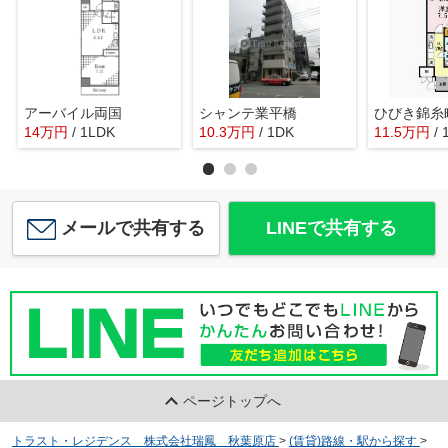
アーバイル両国
シャンテ業平橋
ひびき錦糸
14
万
円
/ 1LDK
10.3
万
円
/ 1DK
11.5
万
円
/ 
メールで共有する
LINEで共有する
ページトップへ
トラスト・レジデンス 株式会社瑞鳳 秋葉原店
>
(賃貸)路線・駅から探す
>