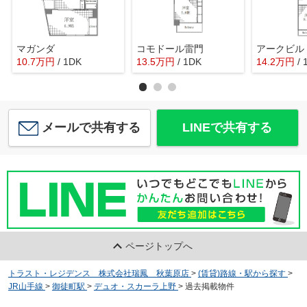
マガンダ
コモドール雷門
アークビル
10.7
万
円
/ 1DK
13.5
万
円
/ 1DK
14.2
万
円
/ 
メールで共有する
LINEで共有する
ページトップへ
トラスト・レジデンス 株式会社瑞鳳 秋葉原店
>
(賃貸)路線・駅から探す
>
JR山手線
>
御徒町駅
>
デュオ・スカーラ上野
>
過去掲載物件