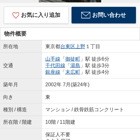
お気に入り追加
お問い合わせ
物件概要
所在地
東京都
台東区
上野
１丁目
山手線
「
御徒町
」駅 徒歩6分
交通
千代田線
「
湯島
」駅 徒歩3分
銀座線
「
末広町
」駅 徒歩4分
築年月
2002年 7月(築24年)
向き
東
種別 / 構造
マンション / 鉄骨鉄筋コンクリート
所在階 / 階建
10階 / 11階建
保証人不要