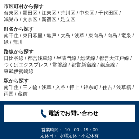
市区町村から探す
台東区
/
墨田区
/
江東区
/
荒川区
/
中央区
/
千代田区
/
鴻巣市
/
文京区
/
新宿区
/
足立区
町名から探す
南千住
/
東日暮里
/
亀戸
/
大島
/
浅草
/
東向島
/
向島
/
竜泉
/
緑
/
荒川
路線から探す
日比谷線
/
都営浅草線
/
半蔵門線
/
総武線
/
都営大江戸線
/
つくばエクスプレス
/
常磐線
/
都営新宿線
/
銀座線
/
東武伊勢崎線
駅から探す
南千住
/
三ノ輪
/
浅草
/
入谷
/
押上
/
錦糸町
/
住吉
/
浅草橋
/
両国
/
蔵前
電話でお問い合わせ
営業時間：
10：00～19：00
定休日：
水曜定休・不定休有