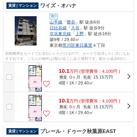
ワイズ・オハナ
賃貸 | マンション
敷0
山手線
「
鶯谷
」駅 徒歩6分
日比谷線
「
入谷
」駅 徒歩9分
京浜東北線
「
上野
」駅 徒歩18分
築9年 / 29.40㎡
東京都
荒川区
東日暮里
４丁目
初期費用をカードでお支払いいただけるので、カードで決済したい方にもお
すすめです。こちらの物件は2駅が近くにあり便利です。駅から徒歩6分に立
地する、魅力的な駅近物件です。ご紹...
10.1
万
円
(管理費等：4,100円 )
0ヶ月
15.15万円
敷金
礼金
4階 / 1K / 29.40㎡
10.1
万
円
(管理費等：4,100円 )
0ヶ月
15.15万円
敷金
礼金
4階 / 1K / 29.40㎡
プレール・ドゥーク秋葉原EAST
賃貸 | マンション