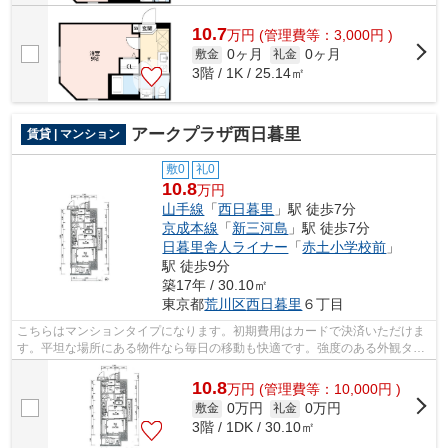
10.7
万
円
(管理費等：3,000円 )
0ヶ月
0ヶ月
敷金
礼金
3階 / 1K / 25.14㎡
アークプラザ西日暮里
賃貸 | マンション
敷0
礼0
10.8
万円
山手線
「
西日暮里
」駅 徒歩7分
京成本線
「
新三河島
」駅 徒歩7分
日暮里舎人ライナー
「
赤土小学校前
」
駅 徒歩9分
築17年 / 30.10㎡
東京都
荒川区
西日暮里
６丁目
こちらはマンションタイプになります。初期費用はカードで決済いただけま
す。平坦な場所にある物件なら毎日の移動も快適です。強度のある外観タイ
ル張りは、外面の耐久性にも優れます...
10.8
万
円
(管理費等：10,000円 )
0万円
0万円
敷金
礼金
3階 / 1DK / 30.10㎡