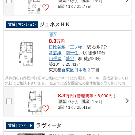
0ヶ月
1ヶ月
敷金
礼金
5階 / 1K / 23.77㎡
ジュネスＨＫ
賃貸 | マンション
敷0
8.3
万円
日比谷線
「
三ノ輪
」駅 徒歩7分
常磐線
「
南千住
」駅 徒歩10分
山手線
「
鶯谷
」駅 徒歩23分
築18年 / 25.41㎡
東京都
台東区
日本堤
２丁目
具体的なお部屋の詳細やご案内についてはお電話、メール、直接店頭にてお
気軽にご相談下さいませ。 当店では首都圏全域の物件情報を取り揃えており
ます。全ての物件でクレジットカード...
8.3
万
円
(管理費等：8,000円 )
0ヶ月
1ヶ月
敷金
礼金
3階 / 1K / 25.41㎡
ラヴィータ
賃貸 | アパート