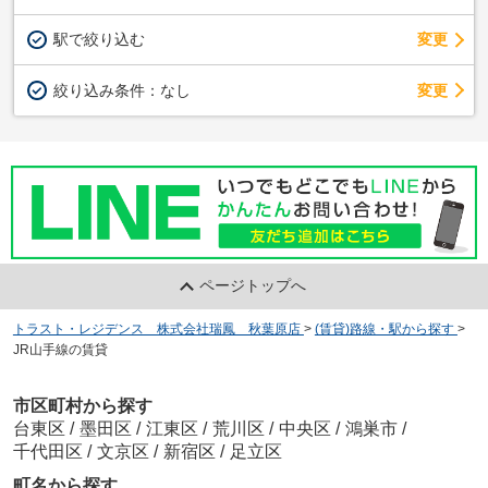
駅で絞り込む
変更
変更
絞り込み条件：
なし
ページトップへ
トラスト・レジデンス 株式会社瑞鳳 秋葉原店
>
(賃貸)路線・駅から探す
>
JR山手線の賃貸
市区町村から探す
台東区
/
墨田区
/
江東区
/
荒川区
/
中央区
/
鴻巣市
/
千代田区
/
文京区
/
新宿区
/
足立区
町名から探す