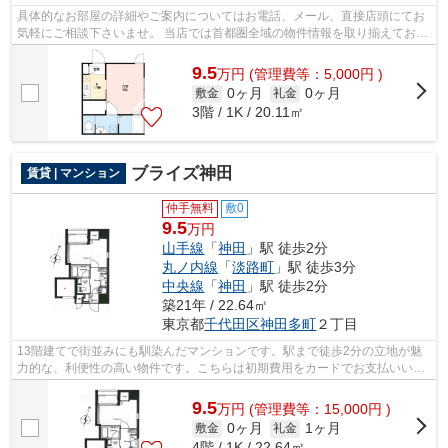
具体的なお部屋の詳細やご案内についてはお電話、メール、直接店頭にてお
気軽にご相談下さいませ。 当店では首都圏全域の物件情報を取り揃えており
ます。全ての物件でクレジットカード...
9.5
万
円
(管理費等：5,000円 )
0ヶ月
0ヶ月
敷金
礼金
3階 / 1K / 20.11㎡
ブライズ神田
賃貸 | マンション
仲手無料
敷0
9.5
万円
山手線
「
神田
」駅 徒歩2分
丸ノ内線
「
淡路町
」駅 徒歩3分
中央線
「
神田
」駅 徒歩2分
築21年 / 22.64㎡
東京都
千代田区
神田多町
２丁目
13階建てで街並みにも馴染んだマンションです。駅まで徒歩2分の立地が魅
力的な、利便性の高い物件です。こちらは初期費用をカードでお支払いいた
だける物件なので、支払い手続きの手間...
9.5
万
円
(管理費等：15,000円 )
0ヶ月
1ヶ月
敷金
礼金
4階 / 1K / 22.64㎡