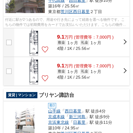
千代田線
「
西日暮里
」駅 徒歩10分
築16年 / 25.56㎡
東京都
荒川区
西日暮里
２丁目
付近に駅が2つあるので、用途や行き先によって経路を選べる物件です。こ
ちらの物件では初期費用をカードでお支払いいただけます。こちらの物件は
マンションです。アクセスの良い徒歩8...
9.1
万
円
(管理費等：7,000円 )
1ヶ月
1ヶ月
敷金
礼金
4階 / 1K / 25.56㎡
9.1
万
円
(管理費等：7,000円 )
1ヶ月
1ヶ月
敷金
礼金
4階 / 1K / 25.56㎡
ブリヤン諏訪台
賃貸 | マンション
敷0
山手線
「
西日暮里
」駅 徒歩4分
京成本線
「
新三河島
」駅 徒歩9分
京浜東北線
「
日暮里
」駅 徒歩11分
築10年 / 24.95㎡