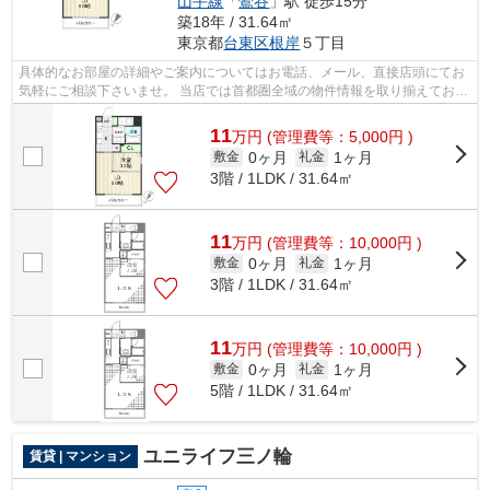
山手線
「
鶯谷
」駅 徒歩15分
築18年 / 31.64㎡
東京都
台東区
根岸
５丁目
具体的なお部屋の詳細やご案内についてはお電話、メール、直接店頭にてお
気軽にご相談下さいませ。 当店では首都圏全域の物件情報を取り揃えており
ます。全ての物件でクレジットカード...
11
万
円
(管理費等：5,000円 )
0ヶ月
1ヶ月
敷金
礼金
3階 / 1LDK / 31.64㎡
11
万
円
(管理費等：10,000円 )
0ヶ月
1ヶ月
敷金
礼金
3階 / 1LDK / 31.64㎡
11
万
円
(管理費等：10,000円 )
0ヶ月
1ヶ月
敷金
礼金
5階 / 1LDK / 31.64㎡
ユニライフ三ノ輪
賃貸 | マンション