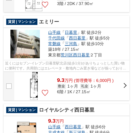
3階 / 2DK / 37.90㎡
エミリー
賃貸 | マンション
山手線
「
日暮里
」駅 徒歩2分
千代田線
「
西日暮里
」駅 徒歩5分
常磐線
「
三河島
」駅 徒歩10分
築18年 / 27.15㎡
東京都
荒川区
西日暮里
２丁目
近くにはセブン-イレブン日暮里駅北店(徒歩1分)がありちょっとした買い物
に便利です。共用部にはエレベータ・敷地内ごみ置き場などが揃っており、
とても充実しています。こちらはマン...
9.3
万
円
(管理費等：6,000円 )
1ヶ月
1ヶ月
敷金
礼金
6階 / 1K / 27.15㎡
ロイヤルシティ西日暮里
賃貸 | マンション
9.3
万円
山手線
「
西日暮里
」駅 徒歩6分
京成本線
「
新三河島
」駅 徒歩6分