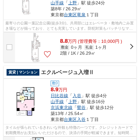
山手線
「
上野
」駅 徒歩24分
築8年 / 26.29㎡
東京都
台東区
竜泉
１丁目
最寄りの公園一葉記念公園(徒歩3分)。共用部にはエレベータ・敷地内ごみ置
き場などが揃っており、とても充実しています。防犯対策もバッチリなマン
ションタイプの物件です。こちらは初...
8.8
万
円
(管理費等：10,000円 )
0ヶ月
1ヶ月
敷金
礼金
2階 / 1K / 26.29㎡
エクルベージュ入増Ⅱ
賃貸 | マンション
敷0
8.9
万円
日比谷線
「
入谷
」駅 徒歩4分
山手線
「
上野
」駅 徒歩16分
京浜東北線
「
鶯谷
」駅 徒歩12分
築13年 / 25.54㎡
東京都
台東区
入谷
１丁目
タイルが張られているきれいな外観も特徴の一つです。クレジットカードで
初期費用がお支払いいただけるので、決済の手間が軽減できます。短時間で
ごみ出しを終えられるように、敷地内...