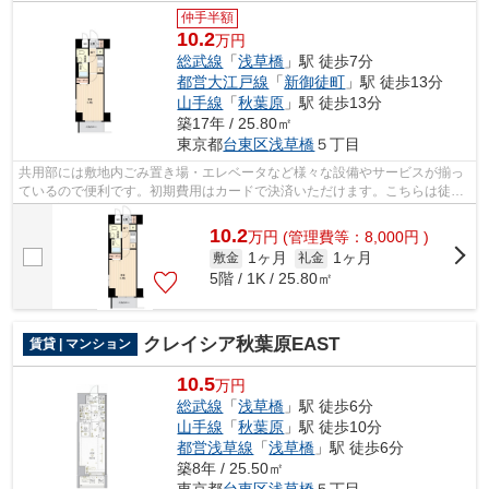
仲手半額
10.2
万円
総武線
「
浅草橋
」駅 徒歩7分
都営大江戸線
「
新御徒町
」駅 徒歩13分
山手線
「
秋葉原
」駅 徒歩13分
築17年 / 25.80㎡
東京都
台東区
浅草橋
５丁目
共用部には敷地内ごみ置き場・エレベータなど様々な設備やサービスが揃っ
ているので便利です。初期費用はカードで決済いただけます。こちらは徒歩
7分に立地する物件です。こちらはマン...
10.2
万
円
(管理費等：8,000円 )
1ヶ月
1ヶ月
敷金
礼金
5階 / 1K / 25.80㎡
クレイシア秋葉原EAST
賃貸 | マンション
10.5
万円
総武線
「
浅草橋
」駅 徒歩6分
山手線
「
秋葉原
」駅 徒歩10分
都営浅草線
「
浅草橋
」駅 徒歩6分
築8年 / 25.50㎡