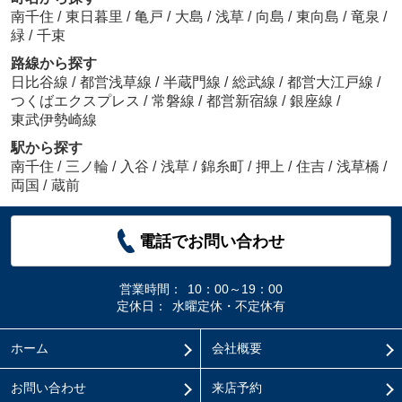
南千住
/
東日暮里
/
亀戸
/
大島
/
浅草
/
向島
/
東向島
/
竜泉
/
緑
/
千束
路線から探す
日比谷線
/
都営浅草線
/
半蔵門線
/
総武線
/
都営大江戸線
/
つくばエクスプレス
/
常磐線
/
都営新宿線
/
銀座線
/
東武伊勢崎線
駅から探す
南千住
/
三ノ輪
/
入谷
/
浅草
/
錦糸町
/
押上
/
住吉
/
浅草橋
/
両国
/
蔵前
電話でお問い合わせ
営業時間：
10：00～19：00
定休日：
水曜定休・不定休有
ホーム
会社概要
お問い合わせ
来店予約