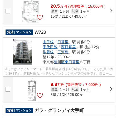
20.5
万
円
(管理費等：15,000円 )
1ヶ月
1ヶ月
敷金
礼金
15階 / 2LDK / 49.85㎡
W723
賃貸 | マンション
山手線
「
日暮里
」駅 徒歩5分
千代田線
「
西日暮里
」駅 徒歩12分
常磐線
「
三河島
」駅 徒歩9分
築12年 / 25.00㎡
東京都
荒川区
東日暮里
６丁目
近くにはファミリーマート日暮里駅前店(徒歩4分)がありちょっとした買い物
に便利です。防犯対策もバッチリなマンションタイプの物件です。高ニーズ
な駅近の物件で、徒歩5分で駅に行く...
9.8
万
円
(管理費等：7,000円 )
1ヶ月
1ヶ月
敷金
礼金
8階 / 1DK / 25.00㎡
ガラ・グランディ大手町
賃貸 | マンション