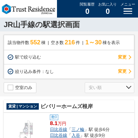
閲覧履歴
お気に入り
メニュー
0
0
JR山手線の駅選択画面
552
216
1～30
該当物件数
棟
空き数
件
棟を表示
駅で絞り込む
変更
変更
絞り込み条件：
なし
空室のみ
ビバリーホームズ根岸
賃貸 | マンション
敷0
8.1
万円
日比谷線
「
三ノ輪
」駅 徒歩6分
日比谷線
「
入谷
」駅 徒歩9分