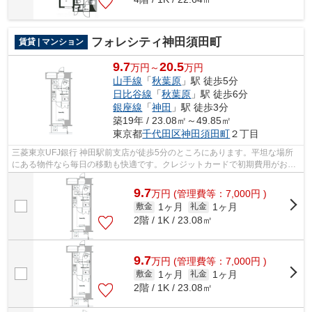
フォレシティ神田須田町
賃貸 | マンション
9.7
20.5
万円～
万円
山手線
「
秋葉原
」駅 徒歩5分
日比谷線
「
秋葉原
」駅 徒歩6分
銀座線
「
神田
」駅 徒歩3分
築19年 / 23.08㎡～49.85㎡
東京都
千代田区
神田須田町
２丁目
三菱東京UFJ銀行 神田駅前支店が徒歩5分のところにあります。平坦な場所
にある物件なら毎日の移動も快適です。クレジットカードで初期費用がお支
払いいただけるので、決済の手間が軽減...
9.7
万
円
(管理費等：7,000円 )
1ヶ月
1ヶ月
敷金
礼金
2階 / 1K / 23.08㎡
9.7
万
円
(管理費等：7,000円 )
1ヶ月
1ヶ月
敷金
礼金
2階 / 1K / 23.08㎡