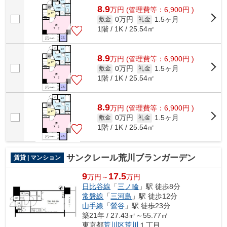
8.9
万
円
(管理費等：6,900円 )
0万円
1.5ヶ月
敷金
礼金
1階 / 1K / 25.54㎡
8.9
万
円
(管理費等：6,900円 )
0万円
1.5ヶ月
敷金
礼金
1階 / 1K / 25.54㎡
8.9
万
円
(管理費等：6,900円 )
0万円
1.5ヶ月
敷金
礼金
1階 / 1K / 25.54㎡
サンクレール荒川ブランガーデン
賃貸 | マンション
9
17.5
万円～
万円
日比谷線
「
三ノ輪
」駅 徒歩8分
常磐線
「
三河島
」駅 徒歩12分
山手線
「
鶯谷
」駅 徒歩23分
築21年 / 27.43㎡～55.77㎡
東京都
荒川区
荒川
１丁目