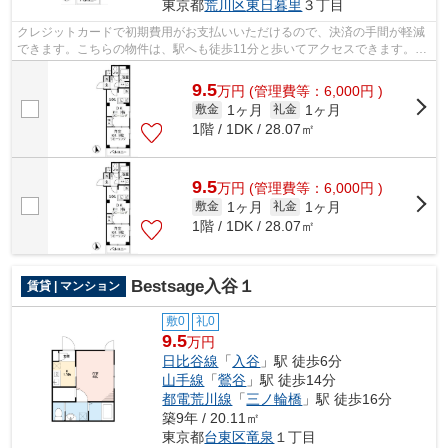
東京都
荒川区
東日暮里
３丁目
クレジットカードで初期費用がお支払いいただけるので、決済の手間が軽減
できます。こちらの物件は、駅へも徒歩11分と歩いてアクセスできます。
2017年築の物件です。2駅利用可能な物件...
9.5
万
円
(管理費等：6,000円 )
1ヶ月
1ヶ月
敷金
礼金
1階 / 1DK / 28.07㎡
9.5
万
円
(管理費等：6,000円 )
1ヶ月
1ヶ月
敷金
礼金
1階 / 1DK / 28.07㎡
Bestsage入谷１
賃貸 | マンション
敷0
礼0
9.5
万円
日比谷線
「
入谷
」駅 徒歩6分
山手線
「
鶯谷
」駅 徒歩14分
都電荒川線
「
三ノ輪橋
」駅 徒歩16分
築9年 / 20.11㎡
東京都
台東区
竜泉
１丁目