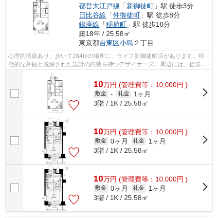
都営大江戸線
「
新御徒町
」駅 徒歩3分
日比谷線
「
仲御徒町
」駅 徒歩8分
銀座線
「
稲荷町
」駅 徒歩10分
築18年 / 25.58㎡
東京都
台東区
小島
２丁目
心理的瑕疵あり。歩いて284mの場所に、ライフ新御徒町店があります。特
徴的な外観と洗練された設計の内装を持つデザイナーズ。周辺には、徒歩3
分で利用できる駅があります。駅が周辺に...
10
万
円
(管理費等：10,000円 )
1ヶ月
敷金
-
礼金
3階 / 1K / 25.58㎡
10
万
円
(管理費等：10,000円 )
0ヶ月
1ヶ月
敷金
礼金
3階 / 1K / 25.58㎡
10
万
円
(管理費等：10,000円 )
0ヶ月
1ヶ月
敷金
礼金
3階 / 1K / 25.58㎡