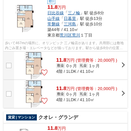
敷0
11.8
万円
日比谷線
「
三ノ輪
」駅 徒歩8分
山手線
「
日暮里
」駅 徒歩13分
常磐線
「
三河島
」駅 徒歩10分
築44年 / 41.10㎡
東京都
荒川区
荒川
１丁目
歩いて467mの場所に、オリンピック 三ノ輪店があります。共用部には敷地
内ごみ置き場・エレベータなどが揃っております。駅から徒歩8分の位置に
ある物件なので、アクセスも良好です。...
11.8
万
円
(管理費等：20,000円 )
0ヶ月
1ヶ月
敷金
礼金
4階 / 1LDK / 41.10㎡
11.8
万
円
(管理費等：20,000円 )
0ヶ月
1ヶ月
敷金
礼金
4階 / 1LDK / 41.10㎡
クオレ・グランデ
賃貸 | マンション
11.8
万円