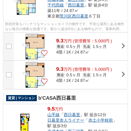
千代田線
「
西日暮里
」駅 徒歩4分
築11年 / 24.87㎡
東京都
荒川区
西日暮里
６丁目
防犯対策もバッチリなマンションタイプの物件です。平坦な場所にある物件
なら毎日の移動も快適です。駅から徒歩6分にある物件なので、電車利用が
多い方にオススメです。こちらは初期費...
9.3
万
円
(管理費等：5,000円 )
0.5ヶ月
1.5ヶ月
敷金
礼金
4階 / 1K / 24.87㎡
9.3
万
円
(管理費等：5,000円 )
0.5ヶ月
1.5ヶ月
敷金
礼金
4階 / 1K / 24.87㎡
b'CASA西日暮里
賃貸 | マンション
9.5
万円
山手線
「
西日暮里
」駅 徒歩12分
日暮里舎人ライナー
「
赤土小学校前
」
駅 徒歩3分