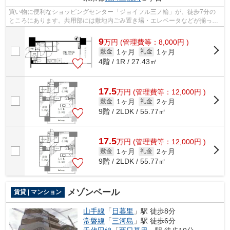
買い物に便利なショッピングセンター「ジョイフル三ノ輪」が、徒歩7分の
ところにあります。共用部には敷地内ごみ置き場・エレベータなどが揃って
おり、とても充実しています。目的に応...
9
万
円
(管理費等：8,000円 )
1ヶ月
1ヶ月
敷金
礼金
4階 / 1R / 27.43㎡
17.5
万
円
(管理費等：12,000円 )
1ヶ月
2ヶ月
敷金
礼金
9階 / 2LDK / 55.77㎡
17.5
万
円
(管理費等：12,000円 )
1ヶ月
2ヶ月
敷金
礼金
9階 / 2LDK / 55.77㎡
メゾンベール
賃貸 | マンション
山手線
「
日暮里
」駅 徒歩8分
常磐線
「
三河島
」駅 徒歩6分