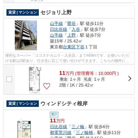
セジョリ上野
賃貸 | マンション
山手線
「
鶯谷
」駅 徒歩11分
日比谷線
「
入谷
」駅 徒歩7分
山手線
「
上野
」駅 徒歩7分
築15年 / 25.42㎡
東京都
台東区
下谷
１丁目
便利なスーパー「ココスナカムラ・入谷店」まで469mです。お使いいただ
ける駅は2駅あり、行き先に応じて使い分けができます。こちらの物件には
エレベーターが付いています。こちらは初...
11
万
円
(管理費等：10,000円 )
1ヶ月
1ヶ月
敷金
礼金
2階 / 1K / 25.42㎡
ウィンドシティ根岸
賃貸 | マンション
敷0
11
万円
日比谷線
「
三ノ輪
」駅 徒歩6分
都電荒川線
「
三ノ輪橋
」駅 徒歩11分