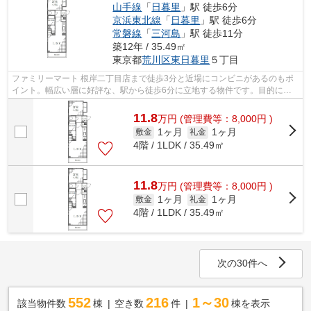
山手線
「
日暮里
」駅 徒歩6分
京浜東北線
「
日暮里
」駅 徒歩6分
常磐線
「
三河島
」駅 徒歩11分
築12年 / 35.49㎡
東京都
荒川区
東日暮里
５丁目
ファミリーマート 根岸二丁目店まで徒歩3分と近場にコンビニがあるのもポ
イント。幅広い層に好評な、駅から徒歩6分に立地する物件です。目的に応
じて選べる2駅利用可能な物件です。こ...
11.8
万
円
(管理費等：8,000円 )
1ヶ月
1ヶ月
敷金
礼金
4階 / 1LDK / 35.49㎡
11.8
万
円
(管理費等：8,000円 )
1ヶ月
1ヶ月
敷金
礼金
4階 / 1LDK / 35.49㎡
次の30件へ
552
216
1～30
該当物件数
棟
空き数
件
棟を表示