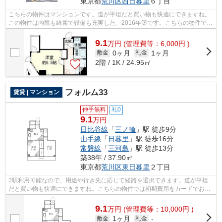
東京都
荒川区
西日暮里
６丁目
こちらの物件はマンションです。道が平坦だと買い物も快適にできますね。
この物件は内観も綺麗で設備も充実した、2016年築です。こちらの物件では
初期費用をカードでお支払いいただけ...
9.1
万
円
(管理費等：6,000円 )
0ヶ月
1ヶ月
敷金
礼金
2階 / 1K / 24.95㎡
フォルム33
賃貸 | マンション
仲手無料
礼0
9.1
万円
日比谷線
「
三ノ輪
」駅 徒歩9分
山手線
「
日暮里
」駅 徒歩16分
常磐線
「
三河島
」駅 徒歩13分
築38年 / 37.90㎡
東京都
荒川区
東日暮里
２丁目
2駅利用可能なので、用途や行き先に応じて経路を選択できます。道が平坦
だと買い物も快適にできますね。こちらの物件では初期費用をカードでお支
払いいただけます。造りとデザインに関...
9.1
万
円
(管理費等：10,000円 )
1ヶ月
敷金
礼金
-