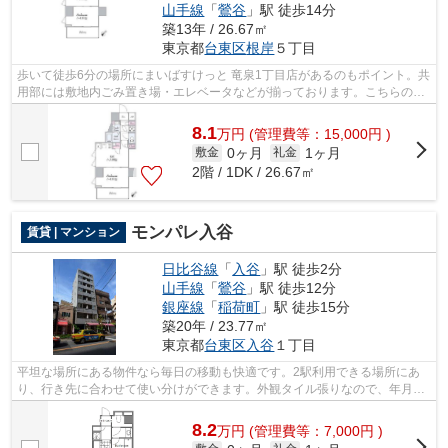
山手線
「
鶯谷
」駅 徒歩14分
築13年 / 26.67㎡
東京都
台東区
根岸
５丁目
歩いて徒歩6分の場所にまいばすけっと 竜泉1丁目店があるのもポイント。共
用部には敷地内ごみ置き場・エレベータなどが揃っております。こちらの物
件はマンションです。外壁はタイル張...
8.1
万
円
(管理費等：15,000円 )
0ヶ月
1ヶ月
敷金
礼金
2階 / 1DK / 26.67㎡
モンパレ入谷
賃貸 | マンション
日比谷線
「
入谷
」駅 徒歩2分
山手線
「
鶯谷
」駅 徒歩12分
銀座線
「
稲荷町
」駅 徒歩15分
築20年 / 23.77㎡
東京都
台東区
入谷
１丁目
平坦な場所にある物件なら毎日の移動も快適です。2駅利用できる場所にあ
り、行き先に合わせて使い分けができます。外観タイル張りなので、年月と
ともに味わいが生まれてきます。徒歩2...
8.2
万
円
(管理費等：7,000円 )