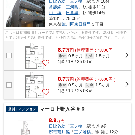
日比谷線
「
三ノ輪
」駅 徒歩10分
常磐線
「
三河島
」駅 徒歩11分
山手線
「
日暮里
」駅 徒歩14分
築13年 / 25.08㎡
東京都
荒川区
東日暮里
３丁目
こちらは初期費用をカードでお支払いいただける物件です。2駅利用可能で
とても利便性の高い物件です。利便性の高い徒歩10分の物件です。こちらの
物件はアパートです。より多くの不動産...
8.7
万
円
(管理費等：4,000円 )
0.5ヶ月
1.5ヶ月
敷金
礼金
1階 / 1R / 25.08㎡
8.7
万
円
(管理費等：4,000円 )
0.5ヶ月
1.5ヶ月
敷金
礼金
1階 / 1R / 25.08㎡
マーロ上野入谷＃Ｒ
賃貸 | マンション
8.8
万円
日比谷線
「
三ノ輪
」駅 徒歩8分
都電荒川線
「
三ノ輪橋
」駅 徒歩12分