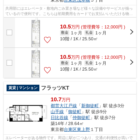
東京都
台東区
浅草橋
５丁目
共用部にはエレベータ・敷地内ごみ置き場など様々な設備やサービスが揃っ
ているので便利です。こちらは初期費用をカードでお支払いいただける物件
なので、支払い手続きの手間が省けま...
10.5
万
円
(管理費等：12,000円 )
1ヶ月
1ヶ月
敷金
礼金
10階 / 1K / 25.50㎡
10.5
万
円
(管理費等：12,000円 )
1ヶ月
1ヶ月
敷金
礼金
10階 / 1K / 25.50㎡
フラッツKT
賃貸 | マンション
10.7
万円
都営大江戸線
「
新御徒町
」駅 徒歩3分
山手線
「
御徒町
」駅 徒歩9分
日比谷線
「
仲御徒町
」駅 徒歩7分
築14年 / 28.64㎡
東京都
台東区
東上野
１丁目
エレベーターがある物件です。周辺に駅が二つあり、交通の利便性が高いで