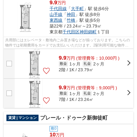
9.9
万円
千代田線
「
大手町
」駅 徒歩6分
山手線
「
神田
」駅 徒歩8分
東西線
「
竹橋
」駅 徒歩5分
築22年 / 23.24㎡～23.79㎡
東京都
千代田区
神田錦町
１丁目
共用部にはエレベータ・敷地内ごみ置き場などが揃っております。こちらの
物件では初期費用をカードでお支払いいただけます。2駅利用可能な物件な
ので、交通経路を選ぶことができます。...
9.9
万
円
(管理費等：10,000円 )
1ヶ月
2ヶ月
敷金
礼金
2階 / 1K / 23.79㎡
9.9
万
円
(管理費等：9,000円 )
1ヶ月
2ヶ月
敷金
礼金
7階 / 1K / 23.24㎡
プレール・ドゥーク新御徒町
賃貸 | マンション
敷0
10
万円