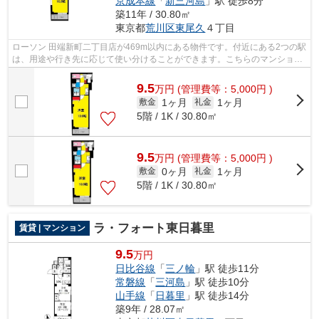
京成本線
「
新三河島
」駅 徒歩8分
築11年 / 30.80㎡
東京都
荒川区
東尾久
４丁目
ローソン 田端新町二丁目店が469m以内にある物件です。付近にある2つの駅
は、用途や行き先に応じて使い分けることができます。こちらのマンション
では初期費用をカードでお支払いいた...
9.5
万
円
(管理費等：5,000円 )
1ヶ月
1ヶ月
敷金
礼金
5階 / 1K / 30.80㎡
9.5
万
円
(管理費等：5,000円 )
0ヶ月
1ヶ月
敷金
礼金
5階 / 1K / 30.80㎡
ラ・フォート東日暮里
賃貸 | マンション
9.5
万円
日比谷線
「
三ノ輪
」駅 徒歩11分
常磐線
「
三河島
」駅 徒歩10分
山手線
「
日暮里
」駅 徒歩14分
築9年 / 28.07㎡