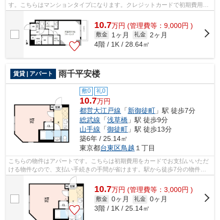
す。こちらはマンションタイプになります。クレジットカードで初期費用が
お支払いいただけるので、決済の手間...
10.7
万
円
(管理費等：9,000円 )
1ヶ月
2ヶ月
敷金
礼金
4階 / 1K / 28.64㎡
雨千平安楼
賃貸 | アパート
敷0
礼0
10.7
万円
都営大江戸線
「
新御徒町
」駅 徒歩7分
総武線
「
浅草橋
」駅 徒歩9分
山手線
「
御徒町
」駅 徒歩13分
築6年 / 25.14㎡
東京都
台東区
鳥越
１丁目
こちらの物件はアパートです。こちらは初期費用をカードでお支払いいただ
ける物件なので、支払い手続きの手間が省けます。駅から徒歩7分の物件な
ら、駅前のお買い物も便利です。場所が...
10.7
万
円
(管理費等：3,000円 )
0ヶ月
0ヶ月
敷金
礼金
3階 / 1K / 25.14㎡