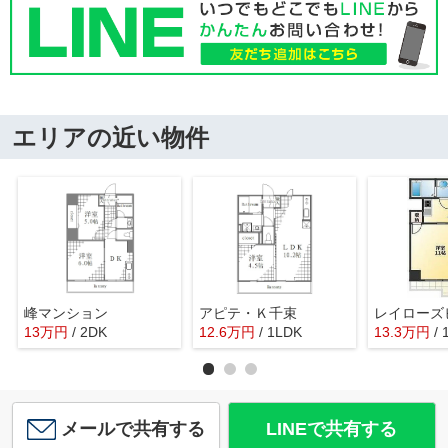
エリアの近い物件
峰マンション
アピテ・Ｋ千束
レイローズ
13
万
円
/ 2DK
12.6
万
円
/ 1LDK
13.3
万
円
/ 
メールで共有する
LINEで共有する