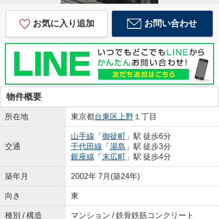
お気に入り追加
お問い合わせ
物件概要
所在地
東京都
台東区
上野
１丁目
山手線
「
御徒町
」駅 徒歩6分
交通
千代田線
「
湯島
」駅 徒歩3分
銀座線
「
末広町
」駅 徒歩4分
築年月
2002年 7月(築24年)
向き
東
種別 / 構造
マンション / 鉄骨鉄筋コンクリート