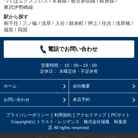
つくばエクスプレス
/
常磐線
/
都営新宿線
/
銀座線
/
東武伊勢崎線
駅から探す
南千住
/
三ノ輪
/
浅草
/
入谷
/
錦糸町
/
押上
/
住吉
/
浅草橋
/
蔵前
/
両国
電話でお問い合わせ
営業時間：
10：00～19：00
定休日：
水曜定休・不定休有
ホーム
会社概要
お問い合わせ
来店予約
プライバシーポリシー
利用規約
アクセスマップ
PCサイト
Copyright(c) トラスト・レジデンス 株式会社瑞鳳 秋葉原
店 All rights reserved.