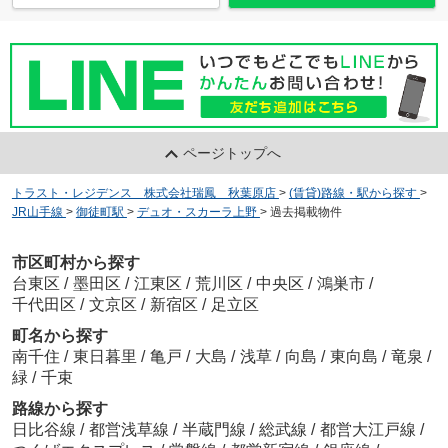
ページトップへ
トラスト・レジデンス 株式会社瑞鳳 秋葉原店
>
(賃貸)路線・駅から探す
>
JR山手線
>
御徒町駅
>
デュオ・スカーラ上野
>
過去掲載物件
市区町村から探す
台東区
/
墨田区
/
江東区
/
荒川区
/
中央区
/
鴻巣市
/
千代田区
/
文京区
/
新宿区
/
足立区
町名から探す
南千住
/
東日暮里
/
亀戸
/
大島
/
浅草
/
向島
/
東向島
/
竜泉
/
緑
/
千束
路線から探す
日比谷線
/
都営浅草線
/
半蔵門線
/
総武線
/
都営大江戸線
/