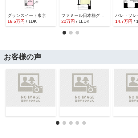
グランスイート東京
ファミール日本橋グランスイートプラザ
16.5
万
円
/ 1DK
20
万
円
/ 1LDK
14.7
万
円
/
お客様の声