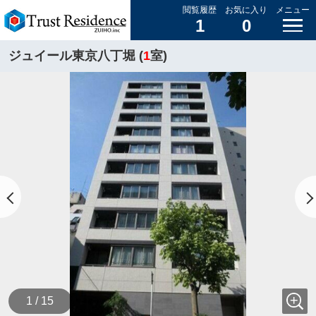
閲覧履歴
お気に入り
メニュー
1
0
ジュイール東京八丁堀 (
1
室)
1 / 15