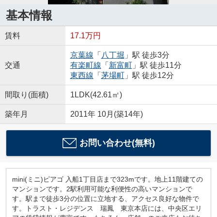
基本情報
賃料
17.1万円
京葉線
「
八丁堀
」駅 徒歩3分
交通
有楽町線
「
新富町
」駅 徒歩11分
東西線
「
茅場町
」駅 徒歩12分
間取り(面積)
1LDK(42.61㎡)
築年月
2011年 10月(築14年)
お問い合わせ(無料)
mini(ミニ)ピアゴ 入船1丁目店まで323mです。地上11階建ての
マンションです。2駅利用可能な利便性の高いマンションで
す。駅まで徒歩3分の位置に立地する、アクセス良好な物件で
す。トラスト・レジデンス 瑞鳳 東京本店には、中央区エリ