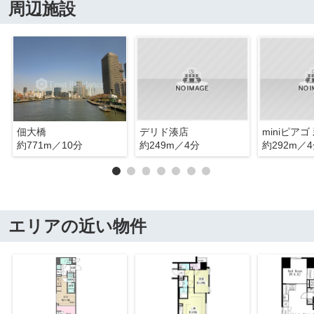
周辺施設
佃大橋
デリド湊店
miniピア
約771m／10分
約249m／4分
約292m／
エリアの近い物件