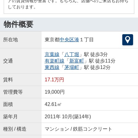
アの賃貸情報が豊富です。もちろん、店舗へのご来店もお待ち
しております。
物件概要
所在地
東京都
中央区
湊
１丁目
京葉線
「
八丁堀
」駅 徒歩3分
交通
有楽町線
「
新富町
」駅 徒歩11分
東西線
「
茅場町
」駅 徒歩12分
賃料
17.1万円
管理費等
19,000円
面積
42.61㎡
築年月
2011年 10月(築14年)
種別 / 構造
マンション / 鉄筋コンクリート