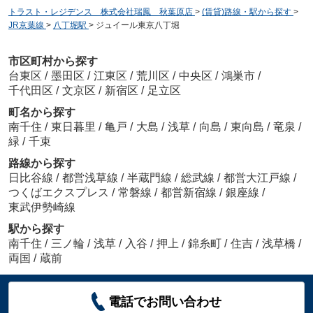
トラスト・レジデンス 株式会社瑞鳳 秋葉原店
>
(賃貸)路線・駅から探す
>
JR京葉線
>
八丁堀駅
>
ジュイール東京八丁堀
市区町村から探す
台東区
/
墨田区
/
江東区
/
荒川区
/
中央区
/
鴻巣市
/
千代田区
/
文京区
/
新宿区
/
足立区
町名から探す
南千住
/
東日暮里
/
亀戸
/
大島
/
浅草
/
向島
/
東向島
/
竜泉
/
緑
/
千束
路線から探す
日比谷線
/
都営浅草線
/
半蔵門線
/
総武線
/
都営大江戸線
/
つくばエクスプレス
/
常磐線
/
都営新宿線
/
銀座線
/
東武伊勢崎線
駅から探す
南千住
/
三ノ輪
/
浅草
/
入谷
/
押上
/
錦糸町
/
住吉
/
浅草橋
/
両国
/
蔵前
電話でお問い合わせ