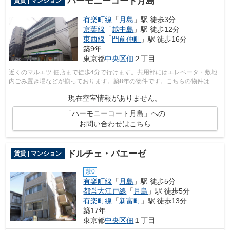
ハーモニーコート月島
賃貸 | マンション
有楽町線
「
月島
」駅 徒歩3分
京葉線
「
越中島
」駅 徒歩12分
東西線
「
門前仲町
」駅 徒歩16分
築9年
東京都
中央区
佃
２丁目
近くのマルエツ 佃店まで徒歩4分で行けます。共用部にはエレベータ・敷地
内ごみ置き場などが揃っております。築8年の物件です。こちらの物件はマ
ンションです。初期費用はカードで決済...
現在空室情報がありません。
「ハーモニーコート月島」への
お問い合わせはこちら
ドルチェ・パエーゼ
賃貸 | マンション
敷0
有楽町線
「
月島
」駅 徒歩5分
都営大江戸線
「
月島
」駅 徒歩5分
有楽町線
「
新富町
」駅 徒歩13分
築17年
東京都
中央区
佃
１丁目