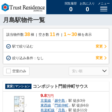
閲覧履歴
お気に入り
メニュー
0
0
月島駅物件一覧
38
11
1～30
該当物件数
棟
空き数
件
棟を表示
駅で絞り込む
変更
変更
絞り込み条件：
なし
空室のみ
コンポジット門前仲町サウス
賃貸 | マンション
9.8
万円
京葉線
「
越中島
」駅 徒歩3分
東西線
「
門前仲町
」駅 徒歩6分
有楽町線
「
月島
」駅 徒歩11分