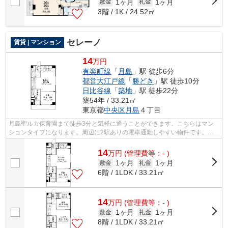
1ヶ月
1ヶ月
敷金
礼金
3階 / 1K / 24.52㎡
セレーノ
賃貸 | マンション
14
万円
有楽町線
「
月島
」駅 徒歩6分
都営大江戸線
「
勝どき
」駅 徒歩10分
日比谷線
「
築地
」駅 徒歩22分
築54年 / 33.21㎡
東京都
中央区
月島
４丁目
月島聖ルカ保育園まで徒歩3分と気軽に通うことができます。こちらはマン
ションタイプになります。周辺に2駅ありの電車通勤しやすい物件です。こ
ちらはエレベーター付きの物件です。ト...
14
万
円
(管理費等：- )
1ヶ月
1ヶ月
敷金
礼金
6階 / 1LDK / 33.21㎡
14
万
円
(管理費等：- )
1ヶ月
1ヶ月
敷金
礼金
8階 / 1LDK / 33.21㎡