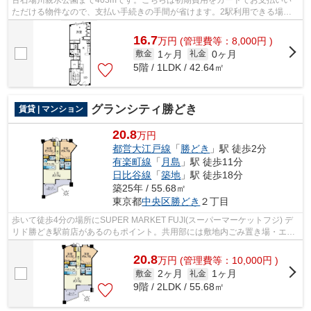
古石場川親水公園まで403mです。こちらは初期費用をカードでお支払いい
ただける物件なので、支払い手続きの手間が省けます。2駅利用できる場所
にあり、行き先に合わせて使い分けができ...
16.7
万
円
(管理費等：8,000円 )
1ヶ月
0ヶ月
敷金
礼金
5階 / 1LDK / 42.64㎡
グランシティ勝どき
賃貸 | マンション
20.8
万円
都営大江戸線
「
勝どき
」駅 徒歩2分
有楽町線
「
月島
」駅 徒歩11分
日比谷線
「
築地
」駅 徒歩18分
築25年 / 55.68㎡
東京都
中央区
勝どき
２丁目
歩いて徒歩4分の場所にSUPER MARKET FUJI(スーパーマーケットフジ) デ
リド勝どき駅前店があるのもポイント。共用部には敷地内ごみ置き場・エレ
ベータなどが備わっておりとても充実して...
20.8
万
円
(管理費等：10,000円 )
2ヶ月
1ヶ月
敷金
礼金
9階 / 2LDK / 55.68㎡