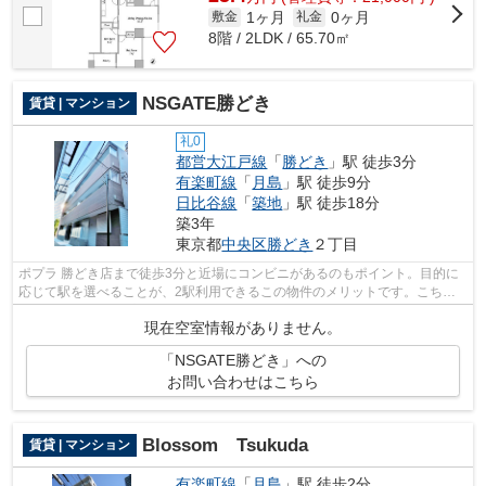
1ヶ月
0ヶ月
敷金
礼金
8階 / 2LDK / 65.70㎡
NSGATE勝どき
賃貸 | マンション
礼0
都営大江戸線
「
勝どき
」駅 徒歩3分
有楽町線
「
月島
」駅 徒歩9分
日比谷線
「
築地
」駅 徒歩18分
築3年
東京都
中央区
勝どき
２丁目
ポプラ 勝どき店まで徒歩3分と近場にコンビニがあるのもポイント。目的に
応じて駅を選べることが、2駅利用できるこの物件のメリットです。こちら
はマンションタイプになります。令和4...
現在空室情報がありません。
「NSGATE勝どき」への
お問い合わせはこちら
Blossom Tsukuda
賃貸 | マンション
有楽町線
「
月島
」駅 徒歩2分