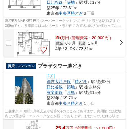
日比谷線
「
築地
」駅 徒歩17分
築25年 / 72.31㎡
東京都
中央区
勝どき
３丁目
SUPER MARKET FUJI(スーパーマーケットフジ) デリド勝どき駅前店まで
289mです。共用部にはエレベータ・敷地内ごみ置き場などが備わっており
とても充実しています。様々な場所へのアク...
25
万
円
(管理費等：20,000円 )
0ヶ月
1ヶ月
敷金
礼金
4階 / 3LDK / 72.31㎡
プラザタワー勝どき
賃貸 | マンション
礼0
都営大江戸線
「
勝どき
」駅 徒歩3分
日比谷線
「
築地
」駅 徒歩14分
有楽町線
「
月島
」駅 徒歩15分
築22年 / 65.70㎡
東京都
中央区
勝どき
１丁目
三菱東京UFJ銀行 月島支店が徒歩5分のところにあります。共用部には敷地
内ごみ置き場・エレベータなどが揃っております。お使いいただける駅は2
駅あり、行き先に応じて使い分けができ...
25.4
万
円
(管理費等：21,000円 )