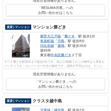
現在空室情報がありません。
「BESUMA月島」への
お問い合わせはこちら
マンション勝どき
賃貸 | マンション
都営大江戸線
「
勝どき
」駅 徒歩1分
有楽町線
「
月島
」駅 徒歩8分
日比谷線
「
築地
」駅 徒歩16分
築45年
東京都
中央区
勝どき
２丁目
デリド勝どき駅前店まで徒歩2分です。地上11階建てのこの物件なら景色も
バッチリです。エレベーター付きの物件です。場所が平坦なのは、ランニン
グをする上で抑えたいポイントですね。...
現在空室情報がありません。
「マンション勝どき」への
お問い合わせはこちら
クラスタ越中島
賃貸 | マンション
京葉線
「
越中島
」駅 徒歩2分