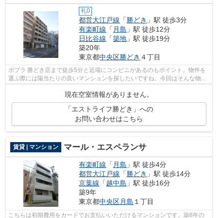
礼0
都営大江戸線
「
勝どき
」駅 徒歩3分
有楽町線
「
月島
」駅 徒歩12分
日比谷線
「
築地
」駅 徒歩19分
築20年
東京都
中央区
勝どき
４丁目
ポプラ 勝どき店まで徒歩5分と近場にコンビニがあるのもポイント。物件を
選ぶ際には陽当たりの良いマンションを探したいですね。今回はそんな物件
をご用意致しました。平坦な場所にあ...
現在空室情報がありません。
「エストライフ勝どき」への
お問い合わせはこちら
マール・エスペランサ
賃貸 | マンション
有楽町線
「
月島
」駅 徒歩4分
都営大江戸線
「
勝どき
」駅 徒歩14分
京葉線
「
越中島
」駅 徒歩16分
築9年
東京都
中央区
月島
１丁目
こちらは初期費用をカードでお支払いいただけるマンションです。築8年の