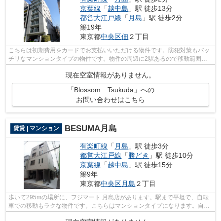
京葉線
「
越中島
」駅 徒歩13分
都営大江戸線
「
月島
」駅 徒歩2分
築19年
東京都
中央区
佃
２丁目
こちらは初期費用をカードでお支払いいただける物件です。防犯対策もバッ
チリなマンションタイプの物件です。物件の周辺に2駅あるので移動範囲も
広がります。徒歩2分の位置に駅がある...
現在空室情報がありません。
「Blossom Tsukuda」への
お問い合わせはこちら
BESUMA月島
賃貸 | マンション
有楽町線
「
月島
」駅 徒歩3分
都営大江戸線
「
勝どき
」駅 徒歩10分
京葉線
「
越中島
」駅 徒歩15分
築9年
東京都
中央区
月島
２丁目
歩いて295mの場所に、フジマート 月島店があります。駅まで平坦で、自転
車での移動もラクな物件です。こちらはマンションタイプになります。自宅
から2駅利用できる、利便性の高いマン...