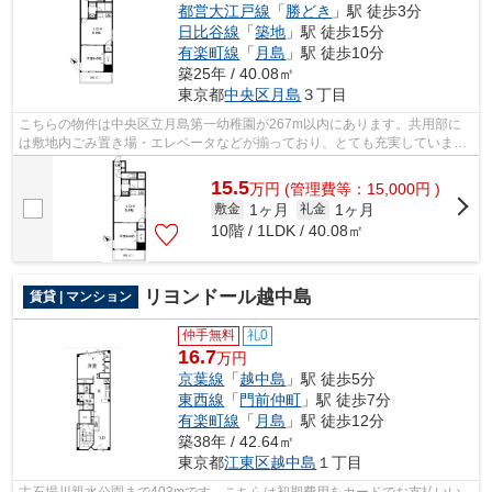
都営大江戸線
「
勝どき
」駅 徒歩3分
日比谷線
「
築地
」駅 徒歩15分
有楽町線
「
月島
」駅 徒歩10分
築25年 / 40.08㎡
東京都
中央区
月島
３丁目
こちらの物件は中央区立月島第一幼稚園が267m以内にあります。共用部に
は敷地内ごみ置き場・エレベータなどが揃っており、とても充実していま
す。2駅利用可能でとても利便性の高い物件...
15.5
万
円
(管理費等：15,000円 )
1ヶ月
1ヶ月
敷金
礼金
10階 / 1LDK / 40.08㎡
リヨンドール越中島
賃貸 | マンション
仲手無料
礼0
16.7
万円
京葉線
「
越中島
」駅 徒歩5分
東西線
「
門前仲町
」駅 徒歩7分
有楽町線
「
月島
」駅 徒歩12分
築38年 / 42.64㎡
東京都
江東区
越中島
１丁目