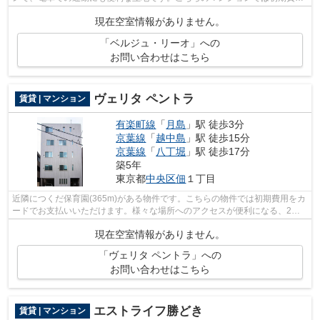
をカードでお支払いいただけます。周辺...
現在空室情報がありません。
「ベルジュ・リーオ」への
お問い合わせはこちら
ヴェリタ ペントラ
賃貸 | マンション
有楽町線
「
月島
」駅 徒歩3分
京葉線
「
越中島
」駅 徒歩15分
京葉線
「
八丁堀
」駅 徒歩17分
築5年
東京都
中央区
佃
１丁目
近隣につくだ保育園(365m)がある物件です。こちらの物件では初期費用をカ
ードでお支払いいただけます。様々な場所へのアクセスが便利になる、2駅
利用可能な物件です。こちらの物件はマ...
現在空室情報がありません。
「ヴェリタ ペントラ」への
お問い合わせはこちら
エストライフ勝どき
賃貸 | マンション