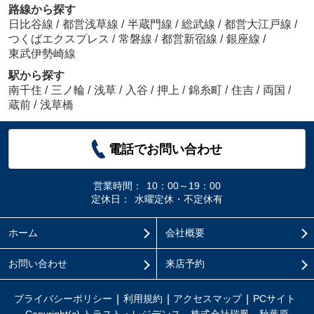
路線から探す
日比谷線
/
都営浅草線
/
半蔵門線
/
総武線
/
都営大江戸線
/
つくばエクスプレス
/
常磐線
/
都営新宿線
/
銀座線
/
東武伊勢崎線
駅から探す
南千住
/
三ノ輪
/
浅草
/
入谷
/
押上
/
錦糸町
/
住吉
/
両国
/
蔵前
/
浅草橋
電話でお問い合わせ
営業時間：
10：00～19：00
定休日：
水曜定休・不定休有
ホーム
会社概要
お問い合わせ
来店予約
プライバシーポリシー
利用規約
アクセスマップ
PCサイト