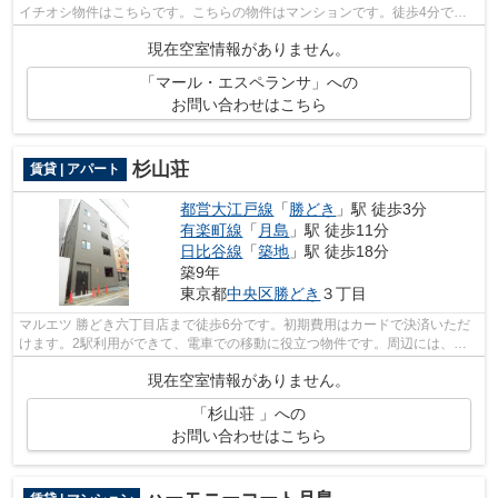
イチオシ物件はこちらです。こちらの物件はマンションです。徒歩4分で駅
にアクセス可能な、魅力的な駅近物件で...
現在空室情報がありません。
「マール・エスペランサ」への
お問い合わせはこちら
杉山荘
賃貸 | アパート
都営大江戸線
「
勝どき
」駅 徒歩3分
有楽町線
「
月島
」駅 徒歩11分
日比谷線
「
築地
」駅 徒歩18分
築9年
東京都
中央区
勝どき
３丁目
マルエツ 勝どき六丁目店まで徒歩6分です。初期費用はカードで決済いただ
けます。2駅利用ができて、電車での移動に役立つ物件です。周辺には、徒
歩3分で利用できる駅があります。トラ...
現在空室情報がありません。
「杉山荘 」への
お問い合わせはこちら