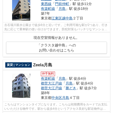
東西線
「
門前仲町
」駅 徒歩11分
有楽町線
「
月島
」駅 徒歩18分
築7年
東京都
江東区
越中島
２丁目
古石場川親水公園まで徒歩6分と近いです。ご利用可能な駅が2つあり、行き
先に応じて乗車駅の使い分けができます。防犯対策もバッチリなマンション
タイプの物件です。こちらの物件には...
現在空室情報がありません。
「クラスタ越中島」への
お問い合わせはこちら
Zeela月島
賃貸 | マンション
仲手無料
有楽町線
「
月島
」駅 徒歩4分
都営大江戸線
「
月島
」駅 徒歩4分
都営大江戸線
「
勝どき
」駅 徒歩7分
築8年
東京都
中央区
月島
４丁目
こちらはマンションタイプになります。こちらは初期費用をカードでお支払
いいただける物件です。駅から徒歩4分というアクセス良好な駅近物件はい
かがですか。ご紹介するのは平成30年8...