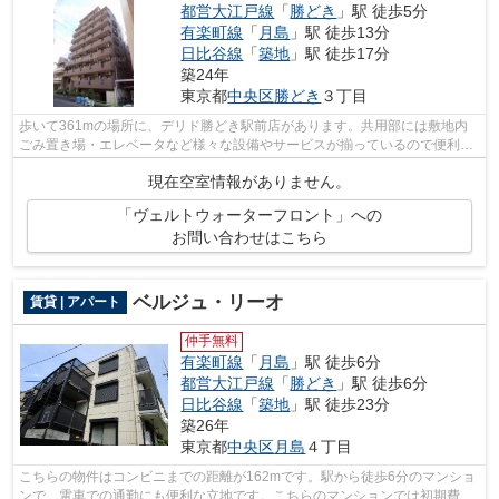
都営大江戸線
「
勝どき
」駅 徒歩5分
有楽町線
「
月島
」駅 徒歩13分
日比谷線
「
築地
」駅 徒歩17分
築24年
東京都
中央区
勝どき
３丁目
歩いて361mの場所に、デリド勝どき駅前店があります。共用部には敷地内
ごみ置き場・エレベータなど様々な設備やサービスが揃っているので便利で
す。徒歩5分に駅がある物件です。場所が...
現在空室情報がありません。
「ヴェルトウォーターフロント」への
お問い合わせはこちら
ベルジュ・リーオ
賃貸 | アパート
仲手無料
有楽町線
「
月島
」駅 徒歩6分
都営大江戸線
「
勝どき
」駅 徒歩6分
日比谷線
「
築地
」駅 徒歩23分
築26年
東京都
中央区
月島
４丁目
こちらの物件はコンビニまでの距離が162mです。駅から徒歩6分のマンショ
ンで、電車での通勤にも便利な立地です。こちらのマンションでは初期費用