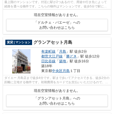
最上階のマンションです。付近に駅が2つあるので、用途や行き先によって
経路を選べる物件です。こちらの物件はマンションです。徒歩5分で駅にア
クセス可能な、魅力的な駅近物件です。...
現在空室情報がありません。
「ドルチェ・パエーゼ」への
お問い合わせはこちら
グランアセット月島
賃貸 | マンション
有楽町線
「
月島
」駅 徒歩2分
都営大江戸線
「
勝どき
」駅 徒歩12分
日比谷線
「
築地
」駅 徒歩16分
築18年
東京都
中央区
月島
１丁目
ダイエー 月島店まで徒歩4分です。駅まで歩いてアクセスできる、徒歩2分の
距離に立地する物件です。初期費用をカードでお支払いいただけるので、カ
ードで決済したい方にもおすすめです...
現在空室情報がありません。
「グランアセット月島」への
お問い合わせはこちら