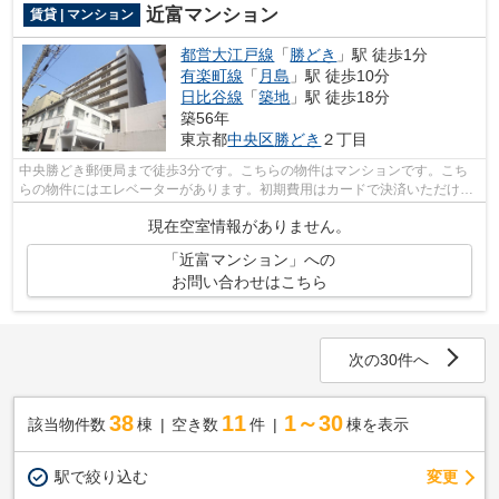
近富マンション
賃貸 | マンション
都営大江戸線
「
勝どき
」駅 徒歩1分
有楽町線
「
月島
」駅 徒歩10分
日比谷線
「
築地
」駅 徒歩18分
築56年
東京都
中央区
勝どき
２丁目
中央勝どき郵便局まで徒歩3分です。こちらの物件はマンションです。こち
らの物件にはエレベーターがあります。初期費用はカードで決済いただけま
す。中央区エリアにある賃貸情報のこと...
現在空室情報がありません。
「近富マンション」への
お問い合わせはこちら
次の30件へ
38
11
1～30
該当物件数
棟
空き数
件
棟を表示
駅で絞り込む
変更