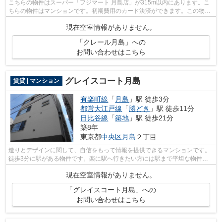
こちらの物件はスーパー「フジマート 月島店」が315m以内にあります。こ
ちらの物件はマンションです。初期費用のカード決済ができます。この物件
は内観も綺麗で設備も充実した、令和2...
現在空室情報がありません。
「クレール月島」への
お問い合わせはこちら
グレイスコート月島
賃貸 | マンション
有楽町線
「
月島
」駅 徒歩3分
都営大江戸線
「
勝どき
」駅 徒歩11分
日比谷線
「
築地
」駅 徒歩21分
築8年
東京都
中央区
月島
２丁目
造りとデザインに関して、自信をもって情報を提供できるマンションです。
徒歩3分に駅がある物件です。楽に駅へ行きたい方には駅まで平坦な物件が
おすすめです。ニーズの高い、2018年築...
現在空室情報がありません。
「グレイスコート月島」への
お問い合わせはこちら