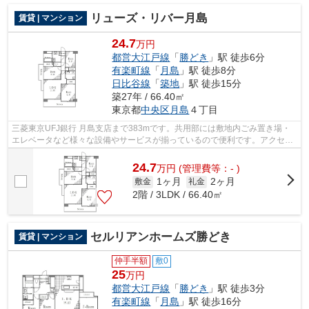
リューズ・リバー月島
賃貸 | マンション
24.7
万円
都営大江戸線
「
勝どき
」駅 徒歩6分
有楽町線
「
月島
」駅 徒歩8分
日比谷線
「
築地
」駅 徒歩15分
築27年 / 66.40㎡
東京都
中央区
月島
４丁目
三菱東京UFJ銀行 月島支店まで383mです。共用部には敷地内ごみ置き場・
エレベータなど様々な設備やサービスが揃っているので便利です。アクセス
の良い徒歩6分の物件です。2駅利用可能...
24.7
万
円
(管理費等：- )
1ヶ月
2ヶ月
敷金
礼金
2階 / 3LDK / 66.40㎡
セルリアンホームズ勝どき
賃貸 | マンション
仲手半額
敷0
25
万円
都営大江戸線
「
勝どき
」駅 徒歩3分
有楽町線
「
月島
」駅 徒歩16分