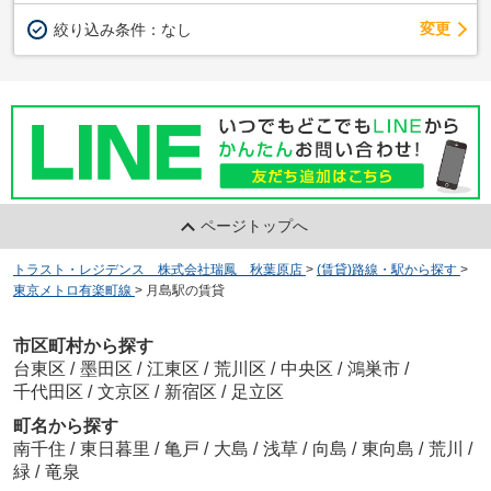
変更
絞り込み条件：
なし
ページトップへ
トラスト・レジデンス 株式会社瑞鳳 秋葉原店
>
(賃貸)路線・駅から探す
>
東京メトロ有楽町線
>
月島駅の賃貸
市区町村から探す
台東区
/
墨田区
/
江東区
/
荒川区
/
中央区
/
鴻巣市
/
千代田区
/
文京区
/
新宿区
/
足立区
町名から探す
南千住
/
東日暮里
/
亀戸
/
大島
/
浅草
/
向島
/
東向島
/
荒川
/
緑
/
竜泉