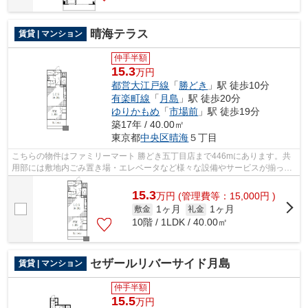
晴海テラス
賃貸 | マンション
仲手半額
15.3
万円
都営大江戸線
「
勝どき
」駅 徒歩10分
有楽町線
「
月島
」駅 徒歩20分
ゆりかもめ
「
市場前
」駅 徒歩19分
築17年 / 40.00㎡
東京都
中央区
晴海
５丁目
こちらの物件はファミリーマート 勝どき五丁目店まで446mにあります。共
用部には敷地内ごみ置き場・エレベータなど様々な設備やサービスが揃って
いるので便利です。地上20階建てでニー...
15.3
万
円
(管理費等：15,000円 )
1ヶ月
1ヶ月
敷金
礼金
10階 / 1LDK / 40.00㎡
セザールリバーサイド月島
賃貸 | マンション
仲手半額
15.5
万円