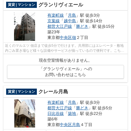
グランリヴィエール
賃貸 | マンション
有楽町線
「
月島
」駅 徒歩3分
京葉線
「
越中島
」駅 徒歩14分
都営大江戸線
「
勝どき
」駅 徒歩15分
築23年
東京都
中央区
佃
２丁目
近くのマルエツ 佃店まで徒歩5分で行けます。共用部にはエレベータ・敷地
内ごみ置き場など様々な設備やサービスが揃っているので便利です。こちら
はマンションタイプになります。お使...
現在空室情報がありません。
「グランリヴィエール」への
お問い合わせはこちら
クレール月島
賃貸 | マンション
有楽町線
「
月島
」駅 徒歩3分
都営大江戸線
「
勝どき
」駅 徒歩5分
日比谷線
「
築地
」駅 徒歩22分
築6年
東京都
中央区
月島
４丁目