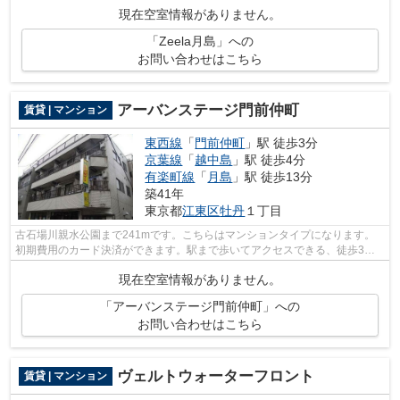
現在空室情報がありません。
「Zeela月島」への
お問い合わせはこちら
アーバンステージ門前仲町
賃貸 | マンション
東西線
「
門前仲町
」駅 徒歩3分
京葉線
「
越中島
」駅 徒歩4分
有楽町線
「
月島
」駅 徒歩13分
築41年
東京都
江東区
牡丹
１丁目
古石場川親水公園まで241mです。こちらはマンションタイプになります。
初期費用のカード決済ができます。駅まで歩いてアクセスできる、徒歩3分
の距離に立地する物件です。江東区で新し...
現在空室情報がありません。
「アーバンステージ門前仲町」への
お問い合わせはこちら
ヴェルトウォーターフロント
賃貸 | マンション