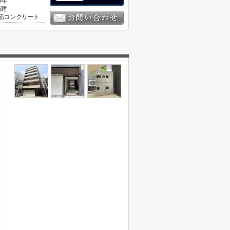
3年
階建
筋コンクリート