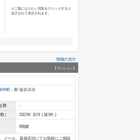
※ご覧になりたい写真をクリックすると
拡大されて表示されます。
情報の見方
【マンション】
前仲町
」駅 徒歩21分
益費
-
年数）
2022年 10月 ( 築3年 )
8階建
、メール、直接店頭にてお気軽にご相談