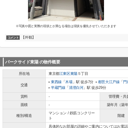
※写真や図と実際の現状とが異なる場合は現状を優先させていただきます
【外観】
コメント
パークサイド東陽
の物件概要
所在地
東京都
江東区
東陽
５丁目
東西線
「
木場
」駅 徒歩7分
都営大江戸線
「
門
交通
半蔵門線
「
清澄白河
」駅 徒歩29分
賃料
-
管理費・共
面積
-
築年月（築
マンション / 鉄筋コンクリー
種別/構造
階建
ト
具体的なお部屋の詳細やご案内についてはお電話