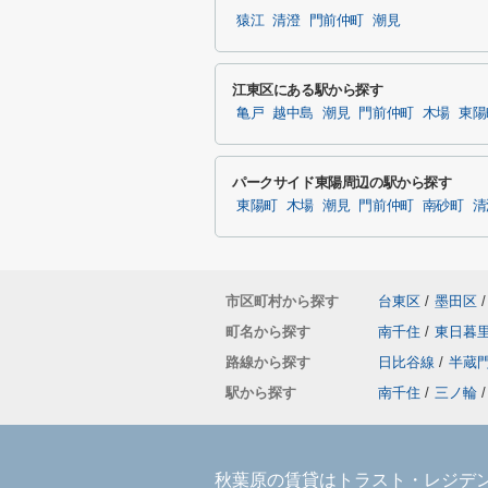
猿江
清澄
門前仲町
潮見
江東区にある駅から探す
亀戸
越中島
潮見
門前仲町
木場
東陽
パークサイド東陽周辺の駅から探す
東陽町
木場
潮見
門前仲町
南砂町
清
市区町村から探す
台東区
/
墨田区
/
町名から探す
南千住
/
東日暮
路線から探す
日比谷線
/
半蔵
駅から探す
南千住
/
三ノ輪
/
秋葉原の賃貸はトラスト・レジデ