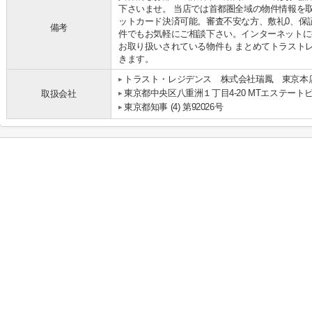
下さいませ。 当店では首都圏全域の物件情報を
ットカード決済可能。審査不安な方、敷礼0、保
備考
件でもお気軽にご相談下さい。インターネットに
お取り扱いされている物件も まとめてトラスト
きます。
トラスト・レジデンス 株式会社瑞鳳 東京本
東京都中央区八重洲１丁目4-20 MTエステートビ
取扱会社
東京都知事 (4) 第92026号