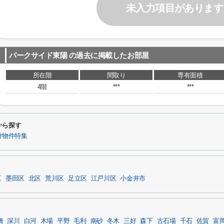
未入力項目があります
パークサイド東陽
の過去に掲載したお部屋
所在階
間取り
専有面積
4階
***
***
から探す
け物件特集
区
墨田区
北区
荒川区
足立区
江戸川区
小金井市
橋
深川
白河
木場
平野
毛利
南砂
冬木
三好
森下
古石場
千石
佐賀
富