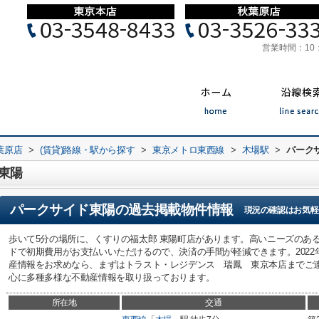
営業時間：
10
葉原店
>
(賃貸)路線・駅から探す
>
東京メトロ東西線
>
木場駅
>
パーク
東陽
パークサイド東陽
の過去掲載物件情報
現況の確認はお気軽
歩いて5分の場所に、くすりの福太郎 東陽町店があります。高いニーズのあ
ドで初期費用がお支払いいただけるので、決済の手間が軽減できます。202
産情報をお求めなら、まずはトラスト・レジデンス 瑞鳳 東京本店までご
心に多種多様な不動産情報を取り扱っております。
所在地
交通