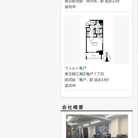
都営新宿線「西大島」駅 徒歩12分
築45年
ヴェルト亀戸
東京都江東区亀戸７丁目
総武線「亀戸」駅 徒歩14分
築20年