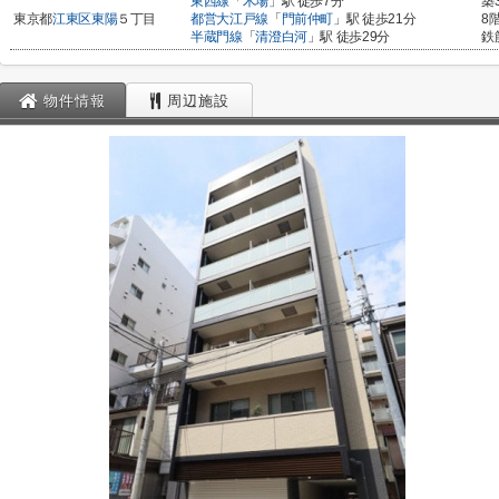
東西線
「
木場
」駅 徒歩7分
築
東京都
江東区
東陽
５丁目
都営大江戸線
「
門前仲町
」駅 徒歩21分
8
半蔵門線
「
清澄白河
」駅 徒歩29分
鉄
物件情報
周辺施設