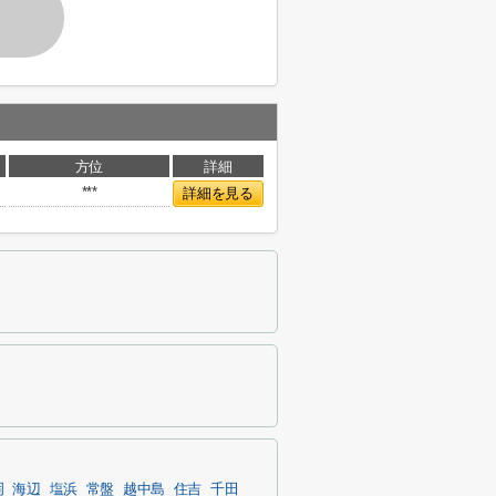
方位
詳細
***
詳細を見る
岡
海辺
塩浜
常盤
越中島
住吉
千田