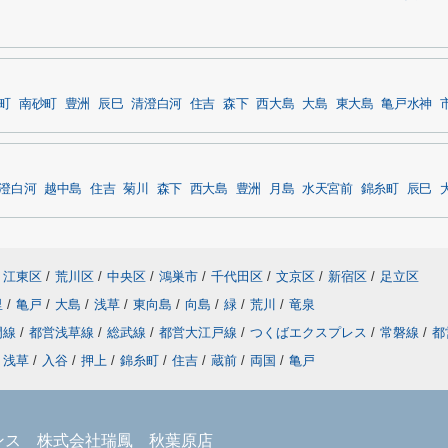
町
南砂町
豊洲
辰巳
清澄白河
住吉
森下
西大島
大島
東大島
亀戸水神
澄白河
越中島
住吉
菊川
森下
西大島
豊洲
月島
水天宮前
錦糸町
辰巳
江東区
/
荒川区
/
中央区
/
鴻巣市
/
千代田区
/
文京区
/
新宿区
/
足立区
里
/
亀戸
/
大島
/
浅草
/
東向島
/
向島
/
緑
/
荒川
/
竜泉
門線
/
都営浅草線
/
総武線
/
都営大江戸線
/
つくばエクスプレス
/
常磐線
/
都
浅草
/
入谷
/
押上
/
錦糸町
/
住吉
/
蔵前
/
両国
/
亀戸
ンス 株式会社瑞鳳 秋葉原店