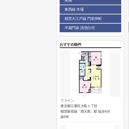
東陽
東西線 木場
都営大江戸線 門前仲町
半蔵門線 清澄白河
おすすめ物件
ファイン
東京都江東区大島１丁目
都営新宿線「西大島」駅 徒歩6分
築5年