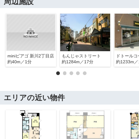
周辺施設
miniピアゴ 新川2丁目店
もんじゃストリート
約40m／1分
約1284m／17分
約1233m／
エリアの近い物件