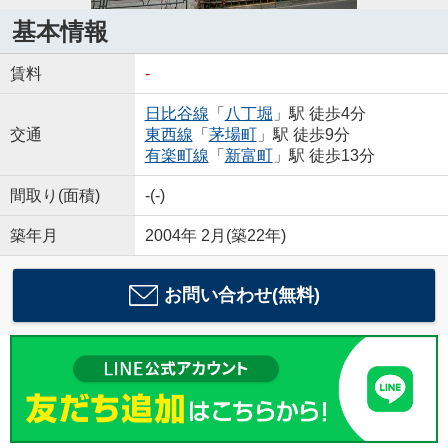
基本情報
賃料
-
日比谷線
「
八丁堀
」駅 徒歩4分
交通
東西線
「
茅場町
」駅 徒歩9分
有楽町線
「
新富町
」駅 徒歩13分
間取り(面積)
-(-)
築年月
2004年 2月(築22年)
お問い合わせ(無料)