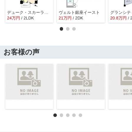
デューク・スカーラ日本橋
ヴェルト銀座イースト
グランシテ
24
万
円
/ 2LDK
21
万
円
/ 2DK
20.8
万
円
/
お客様の声