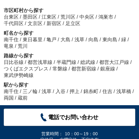
市区町村から探す
台東区
/
墨田区
/
江東区
/
荒川区
/
中央区
/
鴻巣市
/
千代田区
/
文京区
/
新宿区
/
足立区
町名から探す
南千住
/
東日暮里
/
亀戸
/
大島
/
浅草
/
向島
/
東向島
/
緑
/
竜泉
/
荒川
路線から探す
日比谷線
/
都営浅草線
/
半蔵門線
/
総武線
/
都営大江戸線
/
つくばエクスプレス
/
常磐線
/
都営新宿線
/
銀座線
/
東武伊勢崎線
駅から探す
南千住
/
三ノ輪
/
浅草
/
入谷
/
押上
/
錦糸町
/
住吉
/
浅草橋
/
両国
/
蔵前
電話でお問い合わせ
営業時間：
10：00～19：00