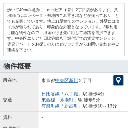
歩いて40mの場所に、miniピアゴ 新川2丁目店があります。共
用部にはエレベータ・敷地内ごみ置き場などが揃っており、と
ても充実しています。地上11階建てのマンション。外壁にはタ
イルが張られてあり、印象的な外観となっています。2駅利用
可能な物件なので、用途や行き先に応じて経路を選択できま
す。中央区エリアと日比谷線八丁堀付近での賃貸マンション、
賃貸アパートをお探しの方はぜひコチラからお問い合わせやご
連絡を下さい。
物件概要
所在地
東京都
中央区
新川
２丁目
日比谷線
「
八丁堀
」駅 徒歩4分
交通
東西線
「
茅場町
」駅 徒歩9分
有楽町線
「
新富町
」駅 徒歩10～13分
賃料
-