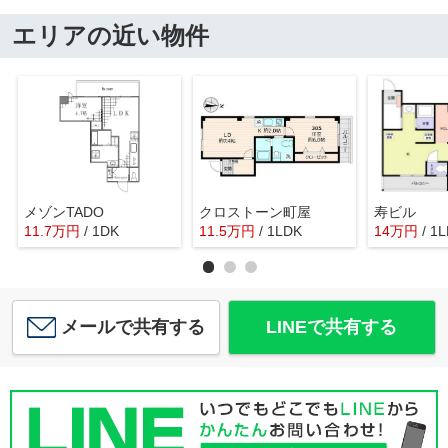
エリアの近い物件
メゾンTADO
クロストーン町屋
寿ビル
11.7
万
円
/ 1DK
11.5
万
円
/ 1LDK
14
万
円
/ 1
メールで共有する
LINEで共有する