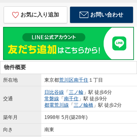
お気に入り追加
お問い合わせ
物件概要
所在地
東京都
荒川区
南千住
１丁目
日比谷線
「
三ノ輪
」駅 徒歩6分
交通
常磐線
「
南千住
」駅 徒歩9分
都電荒川線
「
三ノ輪橋
」駅 徒歩2分
築年月
1998年 5月(築28年)
向き
南東