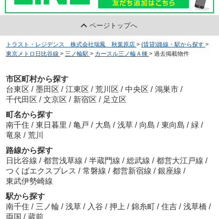
ページトップへ
トラスト・レジデンス 株式会社瑞鳳 秋葉原店
>
(賃貸)路線・駅から探す
>
東京メトロ日比谷線
>
三ノ輪駅
>
カースル三ノ輪Ａ棟
>
過去掲載物件
市区町村から探す
台東区
/
墨田区
/
江東区
/
荒川区
/
中央区
/
鴻巣市
/
千代田区
/
文京区
/
新宿区
/
足立区
町名から探す
南千住
/
東日暮里
/
亀戸
/
大島
/
浅草
/
向島
/
東向島
/
緑
/
竜泉
/
荒川
路線から探す
日比谷線
/
都営浅草線
/
半蔵門線
/
総武線
/
都営大江戸線
/
つくばエクスプレス
/
常磐線
/
都営新宿線
/
銀座線
/
東武伊勢崎線
駅から探す
南千住
/
三ノ輪
/
浅草
/
入谷
/
押上
/
錦糸町
/
住吉
/
浅草橋
/
両国
/
蔵前