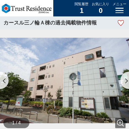
閲覧履歴
お気に入り
メニュー
1
0
カースル三ノ輪Ａ棟の過去掲載物件情報
1 / 4