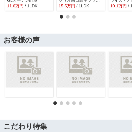
GLガーデン町屋
クリオ西日暮里ブライトマークス
ワイズ・オ
11.6
万
円
/ 1LDK
15.5
万
円
/ 1LDK
10.1
万
円
/ 
お客様の声
こだわり特集