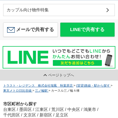
カップル向け物件特集
メールで共有する
LINEで共有する
ページトップへ
トラスト・レジデンス 株式会社瑞鳳 秋葉原店
>
(賃貸)路線・駅から探す
>
東京メトロ日比谷線
>
三ノ輪駅
>
カースル三ノ輪Ａ棟
市区町村から探す
台東区
/
墨田区
/
江東区
/
荒川区
/
中央区
/
鴻巣市
/
千代田区
/
文京区
/
新宿区
/
足立区