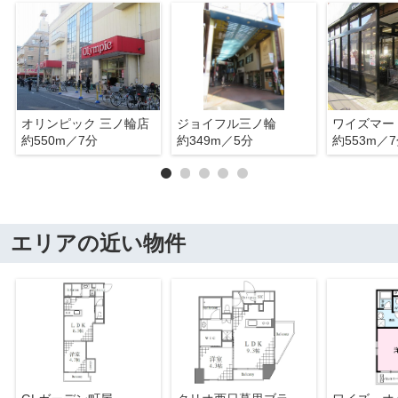
オリンピック 三ノ輪店
ジョイフル三ノ輪
ワイズマー
約550m／7分
約349m／5分
約553m／
エリアの近い物件