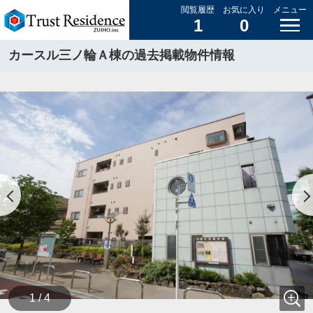
閲覧履歴
お気に入り
メニュー
1
0
カースル三ノ輪Ａ棟の過去掲載物件情報
1 / 4