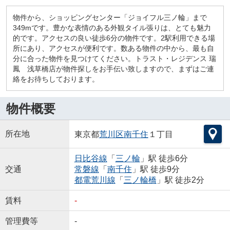
物件から、ショッピングセンター「ジョイフル三ノ輪」まで
349mです。豊かな表情のある外観タイル張りは、とても魅力
的です。アクセスの良い徒歩6分の物件です。2駅利用できる場
所にあり、アクセスが便利です。数ある物件の中から、最も自
分に合った物件を見つけてください。トラスト・レジデンス 瑞
鳳 浅草橋店が物件探しをお手伝い致しますので、まずはご連
絡をお待ちしております。
物件概要
所在地
東京都
荒川区
南千住
１丁目
日比谷線
「
三ノ輪
」駅 徒歩6分
交通
常磐線
「
南千住
」駅 徒歩9分
都電荒川線
「
三ノ輪橋
」駅 徒歩2分
賃料
-
管理費等
-