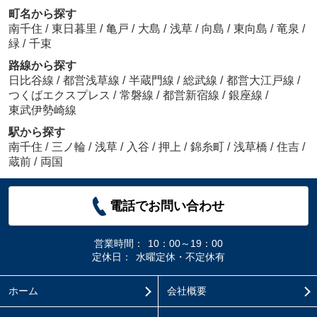
町名から探す
南千住
/
東日暮里
/
亀戸
/
大島
/
浅草
/
向島
/
東向島
/
竜泉
/
緑
/
千束
路線から探す
日比谷線
/
都営浅草線
/
半蔵門線
/
総武線
/
都営大江戸線
/
つくばエクスプレス
/
常磐線
/
都営新宿線
/
銀座線
/
東武伊勢崎線
駅から探す
南千住
/
三ノ輪
/
浅草
/
入谷
/
押上
/
錦糸町
/
浅草橋
/
住吉
/
蔵前
/
両国
電話でお問い合わせ
営業時間：
10：00～19：00
定休日：
水曜定休・不定休有
ホーム
会社概要