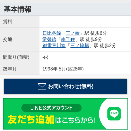
基本情報
賃料
-
日比谷線
「
三ノ輪
」駅 徒歩6分
交通
常磐線
「
南千住
」駅 徒歩9分
都電荒川線
「
三ノ輪橋
」駅 徒歩2分
間取り(面積)
-(-)
築年月
1998年 5月(築28年)
お問い合わせ(無料)