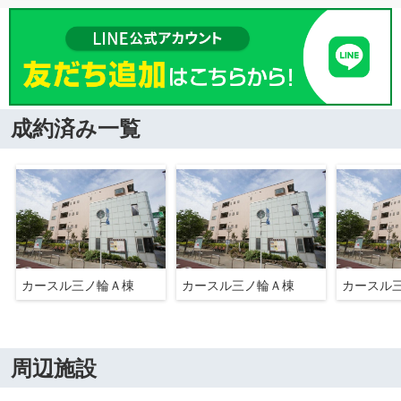
成約済み一覧
カースル三ノ輪Ａ棟
カースル三ノ輪Ａ棟
カースル
周辺施設