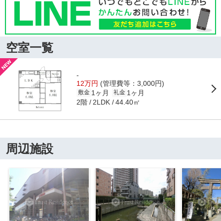
空室一覧
-
12万円
(管理費等：3,000円)
1ヶ月
1ヶ月
敷金
礼金
2階
44.40㎡
2LDK
周辺施設