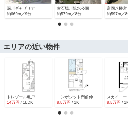
深川ギャザリア
古石場川親水公園
富岡八幡宮
約669m／9分
約579m／8分
約597m／
エリアの近い物件
トレゾール亀戸
コンポジット門前仲町サウス
14
万
円
/ 1LDK
9.8
万
円
/ 1K
9.5
万
円
/ 1