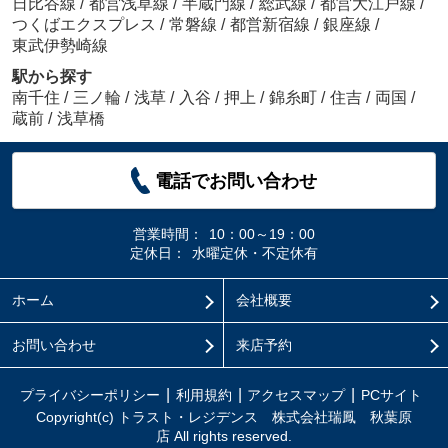
日比谷線
/
都営浅草線
/
半蔵門線
/
総武線
/
都営大江戸線
/
つくばエクスプレス
/
常磐線
/
都営新宿線
/
銀座線
/
東武伊勢崎線
駅から探す
南千住
/
三ノ輪
/
浅草
/
入谷
/
押上
/
錦糸町
/
住吉
/
両国
/
蔵前
/
浅草橋
電話でお問い合わせ
営業時間：
10：00～19：00
定休日：
水曜定休・不定休有
ホーム
会社概要
お問い合わせ
来店予約
プライバシーポリシー
利用規約
アクセスマップ
PCサイト
Copyright(c) トラスト・レジデンス 株式会社瑞鳳 秋葉原
店 All rights reserved.