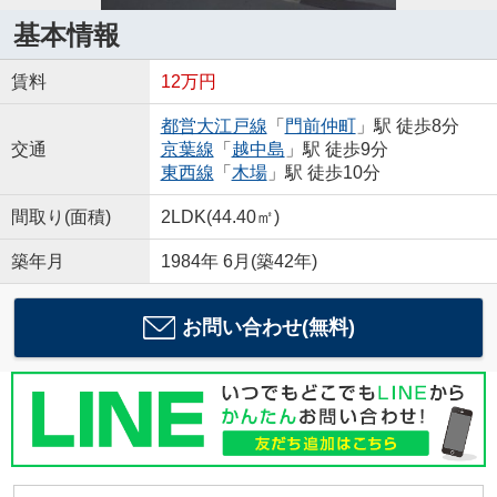
基本情報
賃料
12万円
都営大江戸線
「
門前仲町
」駅 徒歩8分
交通
京葉線
「
越中島
」駅 徒歩9分
東西線
「
木場
」駅 徒歩10分
間取り(面積)
2LDK(44.40㎡)
築年月
1984年 6月(築42年)
お問い合わせ(無料)