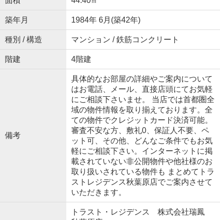
面積
44.40㎡
築年月
1984年 6月(築42年)
種別 / 構造
マンション / 鉄筋コンクリート
階建
4階建
具体的なお部屋の詳細やご案内について
はお電話、メール、直接店頭にてお気軽
にご相談下さいませ。 当店では首都圏全
域の物件情報を取り揃えております。全
ての物件でクレジットカード決済可能。
審査不安な方、敷礼0、保証人不要、ペ
備考
ット可、その他、どんなご条件でもお気
軽にご相談下さい。インターネットに掲
載されていない非公開物件や他社様のお
取り扱いされている物件も まとめてトラ
ストレジデンス秋葉原店でご案内させて
いただきます。
トラスト・レジデンス 株式会社瑞鳳