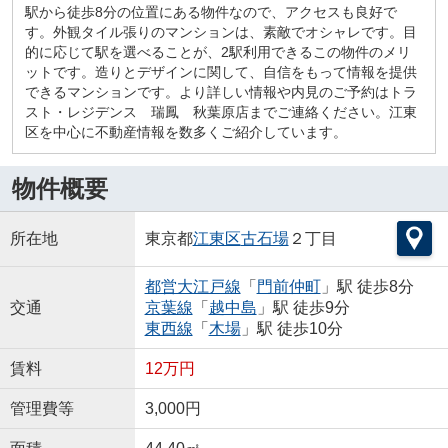
駅から徒歩8分の位置にある物件なので、アクセスも良好で
す。外観タイル張りのマンションは、素敵でオシャレです。目
的に応じて駅を選べることが、2駅利用できるこの物件のメリ
ットです。造りとデザインに関して、自信をもって情報を提供
できるマンションです。より詳しい情報や内見のご予約はトラ
スト・レジデンス 瑞鳳 秋葉原店までご連絡ください。江東
区を中心に不動産情報を数多くご紹介しています。
物件概要
所在地
東京都
江東区
古石場
２丁目
都営大江戸線
「
門前仲町
」駅 徒歩8分
交通
京葉線
「
越中島
」駅 徒歩9分
東西線
「
木場
」駅 徒歩10分
賃料
12万円
管理費等
3,000円