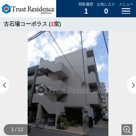
閲覧履歴
お気に入り
メニュー
1
0
古石場コーポラス (
1
室)
1 / 13