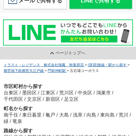
メールで共有する
LINEで共有する
ページトップへ
トラスト・レジデンス 株式会社瑞鳳 秋葉原店
>
(賃貸)路線・駅から探す
>
都営地下鉄都営大江戸線
>
門前仲町駅
>
古石場コーポラス
市区町村から探す
台東区
/
墨田区
/
江東区
/
荒川区
/
中央区
/
鴻巣市
/
千代田区
/
文京区
/
新宿区
/
足立区
町名から探す
南千住
/
東日暮里
/
亀戸
/
大島
/
浅草
/
向島
/
東向島
/
荒川
/
緑
/
竜泉
路線から探す