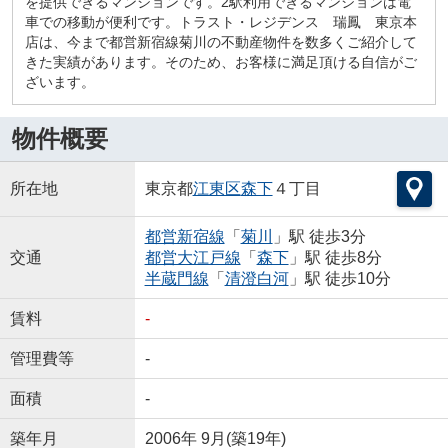
を提供できるマンションです。2駅利用できるマンションは電
車での移動が便利です。トラスト・レジデンス 瑞鳳 東京本
店は、今まで都営新宿線菊川の不動産物件を数多くご紹介して
きた実績があります。そのため、お客様に満足頂ける自信がご
ざいます。
物件概要
所在地
東京都
江東区
森下
４丁目
都営新宿線
「
菊川
」駅 徒歩3分
交通
都営大江戸線
「
森下
」駅 徒歩8分
半蔵門線
「
清澄白河
」駅 徒歩10分
賃料
-
管理費等
-
面積
-
築年月
2006年 9月(築19年)