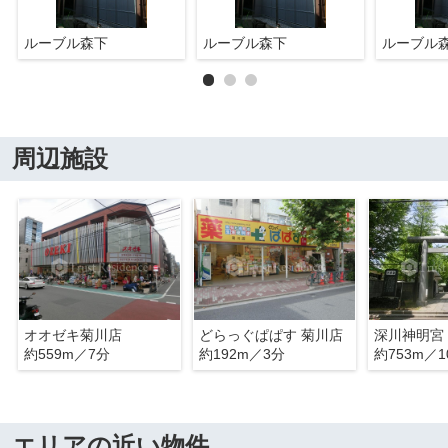
ルーブル森下
ルーブル森下
ルーブル
周辺施設
オオゼキ菊川店
どらっぐぱぱす 菊川店
深川神明宮
約559m／7分
約192m／3分
約753m／1
エリアの近い物件