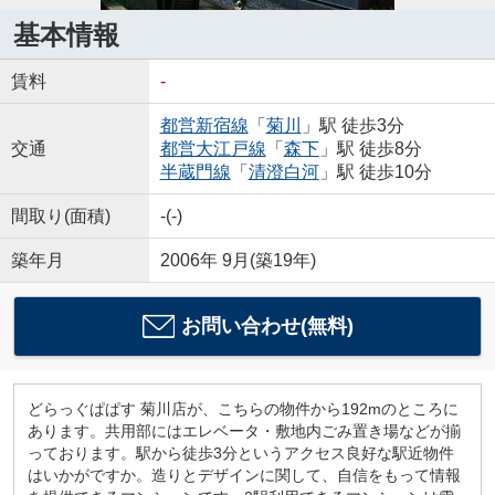
基本情報
賃料
-
都営新宿線
「
菊川
」駅 徒歩3分
交通
都営大江戸線
「
森下
」駅 徒歩8分
半蔵門線
「
清澄白河
」駅 徒歩10分
間取り(面積)
-(-)
築年月
2006年 9月(築19年)
お問い合わせ(無料)
どらっぐぱぱす 菊川店が、こちらの物件から192mのところに
あります。共用部にはエレベータ・敷地内ごみ置き場などが揃
っております。駅から徒歩3分というアクセス良好な駅近物件
はいかがですか。造りとデザインに関して、自信をもって情報