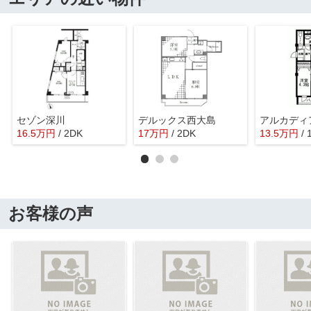
セゾン深川
デルックス西大島
アルカディ
16.5
万
円
/ 2DK
17
万
円
/ 2DK
13.5
万
円
/
お客様の声