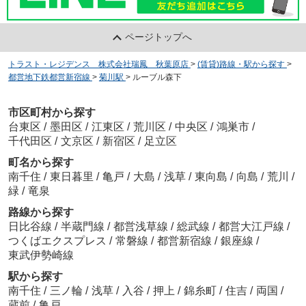
ページトップへ
トラスト・レジデンス 株式会社瑞鳳 秋葉原店
>
(賃貸)路線・駅から探す
>
都営地下鉄都営新宿線
>
菊川駅
>
ルーブル森下
市区町村から探す
台東区
/
墨田区
/
江東区
/
荒川区
/
中央区
/
鴻巣市
/
千代田区
/
文京区
/
新宿区
/
足立区
町名から探す
南千住
/
東日暮里
/
亀戸
/
大島
/
浅草
/
東向島
/
向島
/
荒川
/
緑
/
竜泉
路線から探す
日比谷線
/
半蔵門線
/
都営浅草線
/
総武線
/
都営大江戸線
/
つくばエクスプレス
/
常磐線
/
都営新宿線
/
銀座線
/
東武伊勢崎線
駅から探す
南千住
/
三ノ輪
/
浅草
/
入谷
/
押上
/
錦糸町
/
住吉
/
両国
/
蔵前
/
亀戸