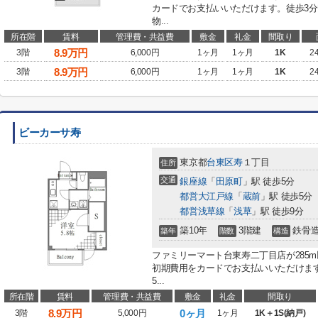
カードでお支払いいただけます。徒歩3
物...
所在階
賃料
管理費・共益費
敷金
礼金
間取り
8.9
万円
3階
6,000円
1ヶ月
1ヶ月
1K
2
8.9
万円
3階
6,000円
1ヶ月
1ヶ月
1K
2
ビーカーサ寿
東京都
台東区
寿
１丁目
住所
交通
銀座線
「
田原町
」駅 徒歩5分
都営大江戸線
「
蔵前
」駅 徒歩5分
都営浅草線
「
浅草
」駅 徒歩9分
築10年
3階建
鉄骨
築年
階数
構造
ファミリーマート台東寿二丁目店が285
初期費用をカードでお支払いいただけま
5...
所在階
賃料
管理費・共益費
敷金
礼金
間取り
8.9
万円
0ヶ月
3階
5,000円
1ヶ月
1K＋1S(納戸)