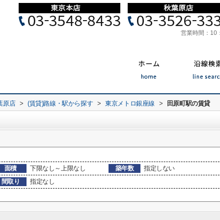
営業時間：
10
葉原店
>
(賃貸)路線・駅から探す
>
東京メトロ銀座線
>
田原町駅の賃貸
面積
下限なし～上限なし
築年数
指定しない
間取り
指定なし