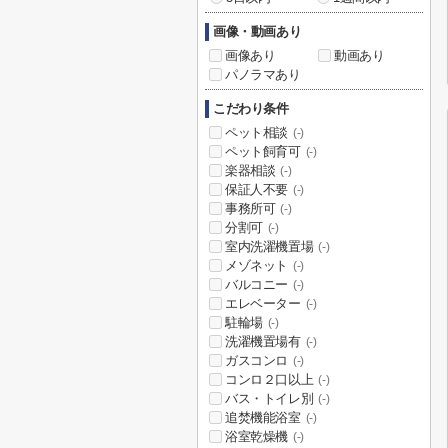
画像・動画あり
画像あり
動画あり
パノラマあり
こだわり条件
ペット相談
(-)
ペット飼育可
(-)
楽器相談
(-)
保証人不要
(-)
事務所可
(-)
分割可
(-)
室内洗濯機置場
(-)
メゾネット
(-)
バルコニー
(-)
エレベーター
(-)
駐輪場
(-)
洗濯機置場有
(-)
ガスコンロ
(-)
コンロ２口以上
(-)
バス・トイレ別
(-)
追焚機能浴室
(-)
浴室乾燥機
(-)