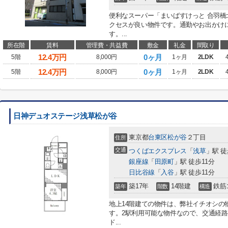
便利なスーパー「まいばすけっと 合羽橋
クセスが良い物件です。通勤やお出かけに
す。...
所在階
賃料
管理費・共益費
敷金
礼金
間取り
12.4
万円
0ヶ月
5階
8,000円
1ヶ月
2LDK
12.4
万円
0ヶ月
5階
8,000円
1ヶ月
2LDK
日神デュオステージ浅草松が谷
東京都
台東区
松が谷
２丁目
住所
交通
つくばエクスプレス
「
浅草
」駅 徒
銀座線
「
田原町
」駅 徒歩11分
日比谷線
「
入谷
」駅 徒歩11分
築17年
14階建
鉄筋
築年
階数
構造
地上14階建ての物件は、弊社イチオシの
す。2駅利用可能な物件なので、交通経
ド...