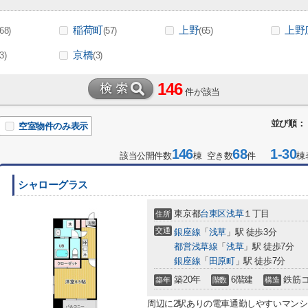
稲荷町
上野
上野
(68)
(57)
(65)
京橋
(3)
(3)
146
件が該当
並び順：
空室物件のみ表示
146
68
1-30
該当公開件数
棟 空き数
件
棟
シャローグラス
東京都
台東区
浅草
１丁目
住所
交通
銀座線
「
浅草
」駅 徒歩3分
都営浅草線
「
浅草
」駅 徒歩7分
銀座線
「
田原町
」駅 徒歩7分
築20年
6階建
鉄筋
築年
階数
構造
周辺に2駅ありの電車通勤しやすいマン