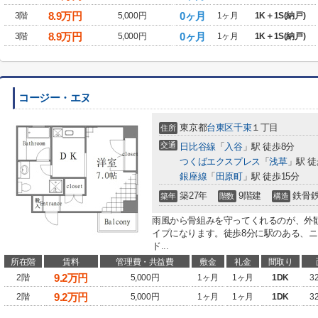
8.9
万円
0ヶ月
3階
5,000円
1ヶ月
1K＋1S(納戸)
8.9
万円
0ヶ月
3階
5,000円
1ヶ月
1K＋1S(納戸)
コージー・エヌ
東京都
台東区
千束
１丁目
住所
交通
日比谷線
「
入谷
」駅 徒歩8分
つくばエクスプレス
「
浅草
」駅 徒
銀座線
「
田原町
」駅 徒歩15分
築27年
9階建
鉄骨
築年
階数
構造
雨風から骨組みを守ってくれるのが、外
イプになります。徒歩8分に駅のある、
ド...
所在階
賃料
管理費・共益費
敷金
礼金
間取り
9.2
万円
2階
5,000円
1ヶ月
1ヶ月
1DK
3
9.2
万円
2階
5,000円
1ヶ月
1ヶ月
1DK
3