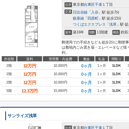
東京都
台東区
千束
１丁目
住所
交通
日比谷線
「
入谷
」駅 徒歩7分
銀座線
「
田原町
」駅 徒歩13分
つくばエクスプレス
「
浅草
」駅 徒
築16年
11階建
鉄筋
築年
階数
構造
郵便局での手続きなども徒歩2分に郵便
は敷地内ごみ置き場・エレベータなど様
利...
所在階
賃料
管理費・共益費
敷金
礼金
間取り
12
万円
0ヶ月
2階
10,000円
1ヶ月
1LDK
12
万円
0ヶ月
2階
10,000円
1ヶ月
1LDK
12
万円
0ヶ月
2階
10,000円
1ヶ月
1LDK
12.3
万円
0ヶ月
5階
15,000円
1ヶ月
1LDK
サンライズ浅草
東京都
台東区
千束
１丁目
住所