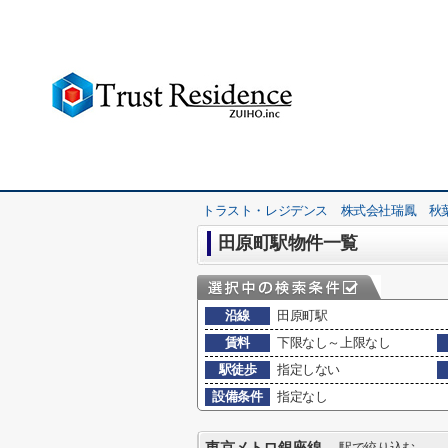
トラスト・レジデンス 株式会社瑞鳳 秋
田原町駅物件一覧
沿線
田原町駅
賃料
下限なし～上限なし
駅徒歩
指定しない
設備条件
指定なし
駅で絞り込む