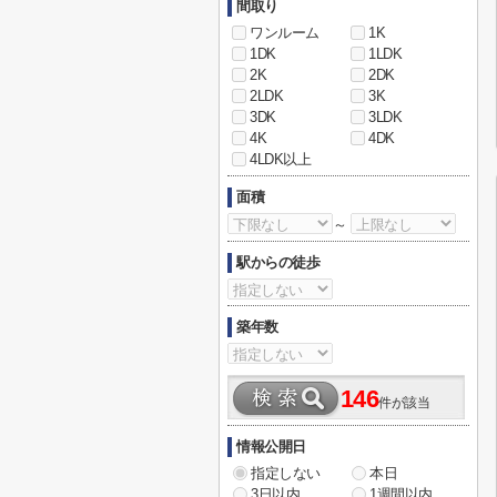
間取り
ワンルーム
1K
1DK
1LDK
2K
2DK
2LDK
3K
3DK
3LDK
4K
4DK
4LDK以上
面積
～
駅からの徒歩
築年数
146
件が該当
情報公開日
指定しない
本日
3日以内
1週間以内