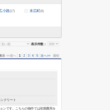
広小路
末広町
(17)
(4)
表示件数：
表示
<<前へ
1
2
3
4
5
次へ>>
最初
コンクリート
ションです。こちらの物件では初期費用を