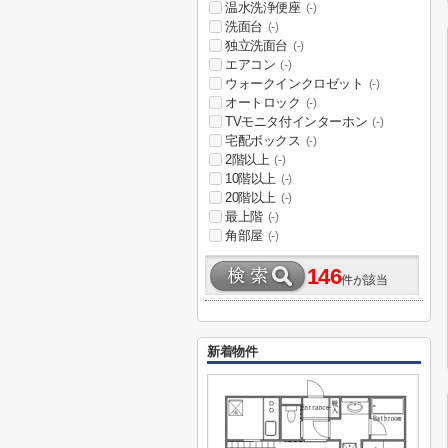
温水洗浄便座
(-)
洗面台
(-)
独立洗面台
(-)
エアコン
(-)
ウォークインクロゼット
(-)
オートロック
(-)
TVモニタ付インターホン
(-)
宅配ボックス
(-)
2階以上
(-)
10階以上
(-)
20階以上
(-)
最上階
(-)
角部屋
(-)
146
件が該当
新着物件