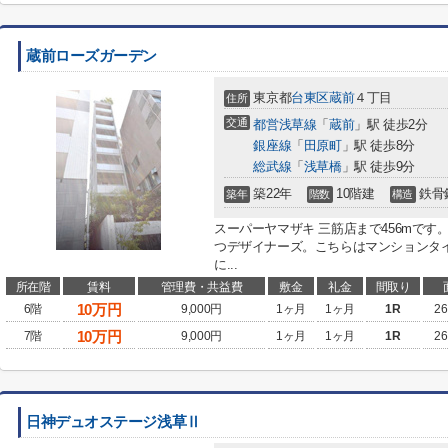
蔵前ローズガーデン
東京都
台東区
蔵前
４丁目
住所
交通
都営浅草線
「
蔵前
」駅 徒歩2分
銀座線
「
田原町
」駅 徒歩8分
総武線
「
浅草橋
」駅 徒歩9分
築22年
10階建
鉄骨
築年
階数
構造
スーパーヤマザキ 三筋店まで456mで
つデザイナーズ。こちらはマンションタ
に...
所在階
賃料
管理費・共益費
敷金
礼金
間取り
10
万円
6階
9,000円
1ヶ月
1ヶ月
1R
26
10
万円
7階
9,000円
1ヶ月
1ヶ月
1R
26
日神デュオステージ浅草Ⅱ