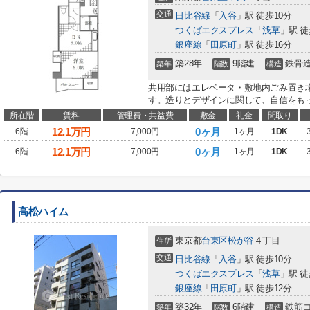
交通
日比谷線
「
入谷
」駅 徒歩10分
つくばエクスプレス
「
浅草
」駅 徒
銀座線
「
田原町
」駅 徒歩16分
築28年
9階建
鉄骨
築年
階数
構造
共用部にはエレベータ・敷地内ごみ置き
す。造りとデザインに関して、自信をもっ
所在階
賃料
管理費・共益費
敷金
礼金
間取り
12.1
万円
0ヶ月
6階
7,000円
1ヶ月
1DK
12.1
万円
0ヶ月
6階
7,000円
1ヶ月
1DK
高松ハイム
東京都
台東区
松が谷
４丁目
住所
交通
日比谷線
「
入谷
」駅 徒歩10分
つくばエクスプレス
「
浅草
」駅 徒
銀座線
「
田原町
」駅 徒歩12分
築32年
6階建
鉄筋
築年
階数
構造