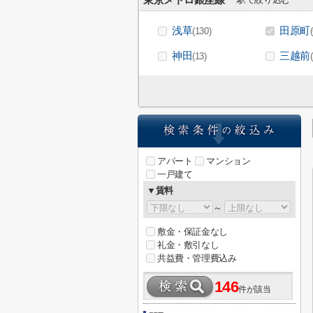
東京メトロ銀座線
浅草
田原町
(130)
神田
三越前
(13)
アパート
マンション
一戸建て
▼賃料
～
敷金・保証金なし
礼金・敷引なし
共益費・管理費込み
146
件が該当