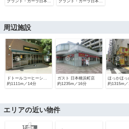
グランド・ガーラ日本橋兜町
グランド・ガーラ日本橋兜町
周辺施設
ドトールコーヒーショップ 人形町箱崎店
ガスト 日本橋浜町店
約1111m／14分
約1235m／16分
約1315m／
エリアの近い物件