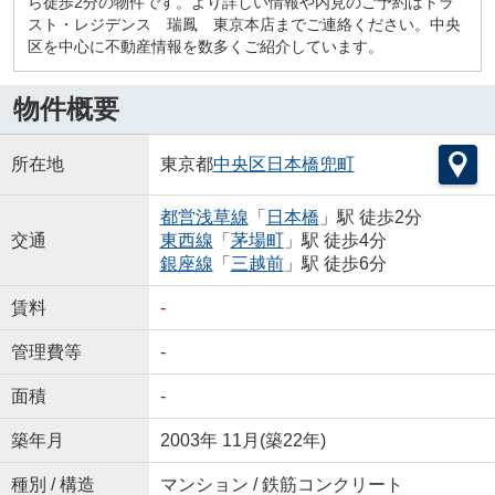
ら徒歩2分の物件です。より詳しい情報や内見のご予約はトラ
スト・レジデンス 瑞鳳 東京本店までご連絡ください。中央
区を中心に不動産情報を数多くご紹介しています。
物件概要
所在地
東京都
中央区
日本橋兜町
都営浅草線
「
日本橋
」駅 徒歩2分
交通
東西線
「
茅場町
」駅 徒歩4分
銀座線
「
三越前
」駅 徒歩6分
賃料
-
管理費等
-
面積
-
築年月
2003年 11月(築22年)
種別 / 構造
マンション / 鉄筋コンクリート