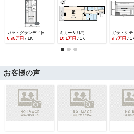
ガラ・グランディ日本橋
ミカーサ月島
8.95
万
円
/ 1K
10.1
万
円
/ 1K
9.7
万
円
/ 1
お客様の声