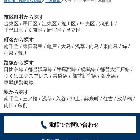
都営地下鉄都営浅草線
>
日本橋駅
>
グランド・ガーラ日本橋兜町
市区町村から探す
台東区
/
墨田区
/
江東区
/
荒川区
/
中央区
/
鴻巣市
/
千代田区
/
文京区
/
新宿区
/
足立区
町名から探す
南千住
/
東日暮里
/
亀戸
/
大島
/
浅草
/
向島
/
東向島
/
緑
/
竜泉
/
荒川
路線から探す
日比谷線
/
都営浅草線
/
半蔵門線
/
総武線
/
都営大江戸線
/
つくばエクスプレス
/
常磐線
/
都営新宿線
/
銀座線
/
東武伊勢崎線
駅から探す
南千住
/
三ノ輪
/
浅草
/
入谷
/
押上
/
錦糸町
/
住吉
/
浅草橋
/
両国
/
蔵前
電話でお問い合わせ