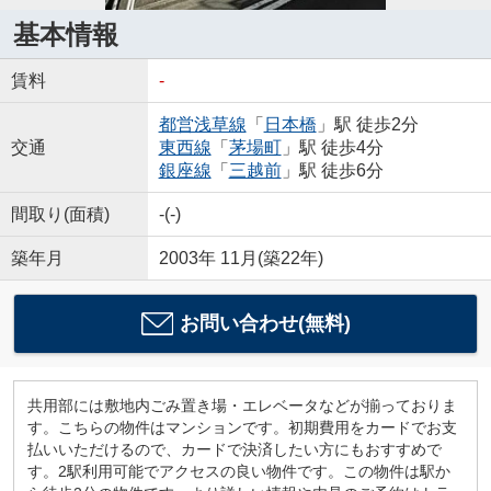
基本情報
賃料
-
都営浅草線
「
日本橋
」駅 徒歩2分
交通
東西線
「
茅場町
」駅 徒歩4分
銀座線
「
三越前
」駅 徒歩6分
間取り(面積)
-(-)
築年月
2003年 11月(築22年)
お問い合わせ(無料)
共用部には敷地内ごみ置き場・エレベータなどが揃っておりま
す。こちらの物件はマンションです。初期費用をカードでお支
払いいただけるので、カードで決済したい方にもおすすめで
す。2駅利用可能でアクセスの良い物件です。この物件は駅か