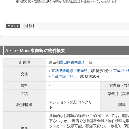
※写真や図と実際の現状とが異なる場合は現状を優先させていただきます
【外観】
コメント
A・la・Mode東向島
の物件概要
所在地
東京都
墨田区
東向島
４丁目
東武伊勢崎線
「
東向島
」駅 徒歩1分
京成押上
交通
半蔵門線
「
押上
」駅 徒歩20分
賃料
-
管理費・共
面積
-
築年月（築
マンション / 鉄筋コンクリー
種別/構造
階建
ト
具体的なお部屋の詳細やご案内についてはお電話
下さいませ。 当店では首都圏全域の物件情報を
ットカード決済可能。審査不安な方、敷礼0、保
備考