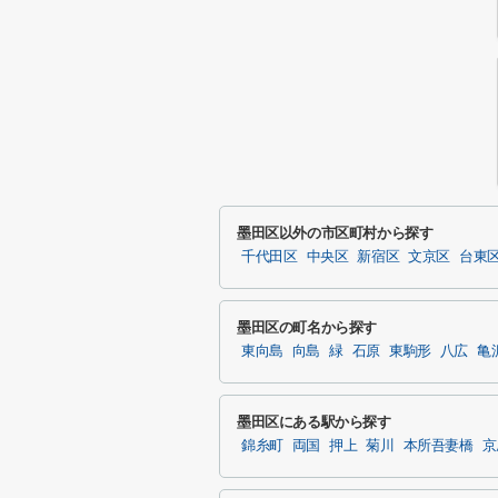
墨田区以外の市区町村から探す
千代田区
中央区
新宿区
文京区
台東
墨田区の町名から探す
東向島
向島
緑
石原
東駒形
八広
亀
墨田区にある駅から探す
錦糸町
両国
押上
菊川
本所吾妻橋
京