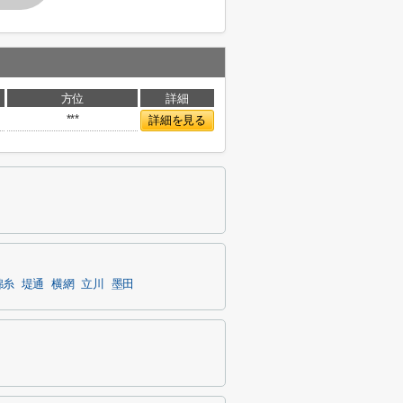
方位
詳細
***
詳細を見る
錦糸
堤通
横網
立川
墨田