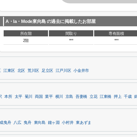
A・la・Mode東向島
の過去に掲載したお部屋
所在階
間取り
専有面積
2階
***
***
区
江東区
北区
荒川区
足立区
江戸川区
小金井市
沢
本所
太平
菊川
両国
業平
横川
京島
吾妻橋
立花
江東橋
押上
千歳
成曳舟
八広
曳舟
東向島
鐘ヶ淵
小村井
東あずま