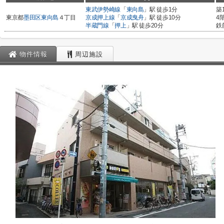
東武伊勢崎線
「
東向島
」駅 徒歩1分
築
東京都
墨田区
東向島
４丁目
京成押上線
「
京成曳舟
」駅 徒歩10分
4
半蔵門線
「
押上
」駅 徒歩20分
鉄
物件情報
周辺施設