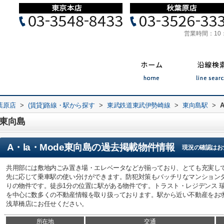
営業時間：
10
葉原店
>
(賃貸)路線・駅から探す
>
東武鉄道東武伊勢崎線
>
東向島駅
>
e東向島
A・la・Mode東向島
の過去掲載物件情報
現況の確認はお
共用部には敷地内ごみ置き場・エレベータなどが揃っており、とても充実し
先に応じて乗車駅の使い分けができます。防犯対策もバッチリなマンション
りの物件です。徒歩1分の位置に駅がある物件です。トラスト・レジデンス 
を中心に数多くの不動産情報を取り扱っております。駅から近い不動産をお
浅草橋店にお任せください。
所在地
交通