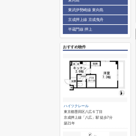
東向島
東武伊勢崎線 東向島
京成押上線 京成曳舟
半蔵門線 押上
おすすめ物件
ハイツクレール
東京都墨田区八広６丁目
京成押上線「八広」駅 徒歩7分
築21年