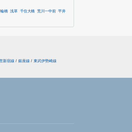
ノ輪橋
浅草
千住大橋
荒川一中前
平井
営新宿線
/
銀座線
/
東武伊勢崎線