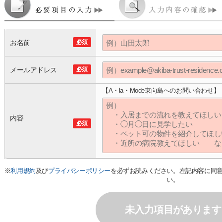
お名前
必須
メールアドレス
必須
【A・la・Mode東向島へのお問い合わせ】
内容
必須
※
利用規約
及び
プライバシーポリシー
を必ずお読みください。左記内容に同
い。
未入力項目があります