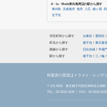
A・la・Mode東向島周辺の駅から探す
東向島
京成曳舟
曳舟
八広
鐘ヶ淵
四
北千住
市区町村から探す
台東区
/
墨田区
/
町名から探す
南千住
/
東日暮
路線から探す
日比谷線
/
半蔵
駅から探す
南千住
/
三ノ輪
/
秋葉原の賃貸はトラスト・レジデ
〒101-0025 東京都千代田区神田佐久間町
TEL：03-3526-3330 / FAX：03-3526-0025