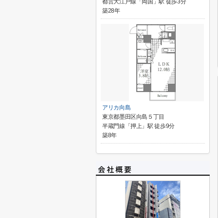
都営大江戸線「両国」駅 徒歩3分
築28年
アリカ向島
東京都墨田区向島５丁目
半蔵門線「押上」駅 徒歩9分
築8年