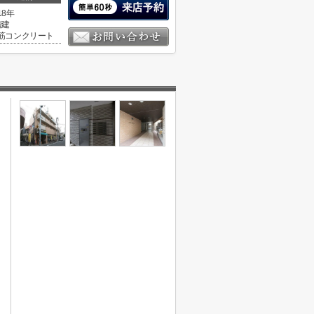
18年
階建
筋コンクリート