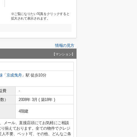
※ご覧になりたい写真をクリックすると
拡大されて表示されます。
情報の見方
【マンション】
線
「
京成曳舟
」駅 徒歩10分
益費
-
年数）
2008年 3月 ( 築18年 )
4階建
、メール、直接店頭にてお気軽にご相談
取り揃えております。全ての物件でクレジ
証人不要、ペット可、その他、どんなご条