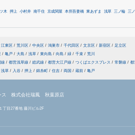
ツ木
押上
小村井
南千住
京成関屋
本所吾妻橋
東あずま
浅草
三ノ輪
三
江東区
/
荒川区
/
中央区
/
鴻巣市
/
千代田区
/
文京区
/
新宿区
/
足立区
里
/
亀戸
/
大島
/
浅草
/
東向島
/
向島
/
緑
/
千束
/
荒川
門線
/
都営浅草線
/
総武線
/
都営大江戸線
/
つくばエクスプレス
/
常磐線
/
都
浅草
/
入谷
/
押上
/
錦糸町
/
住吉
/
両国
/
蔵前
/
亀戸
ンス 株式会社瑞鳳 秋葉原店
１丁目27番地 藤川ビル2F