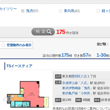
カイツリー
曳舟
東向島
鐘ヶ
(57)
(41)
175
件が該当
並び順：
空室物件のみ表示
175
57
1-30
該当公開件数
棟 空き数
件
棟
TSイースティア
東京都
墨田区
八広
１丁目
住所
交通
京成押上線
「
八広
」駅 徒歩6分
東武伊勢崎線
「
曳舟
」駅 徒歩14分
東武亀戸線
「
小村井
」駅 徒歩20分
築13年
4階建
鉄骨
築年
階数
構造
具体的なお部屋の詳細やご案内について