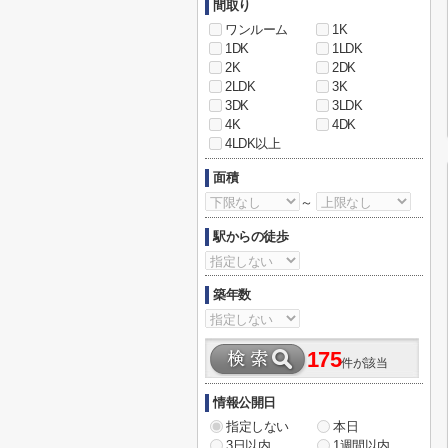
間取り
ワンルーム
1K
1DK
1LDK
2K
2DK
2LDK
3K
3DK
3LDK
4K
4DK
4LDK以上
面積
～
駅からの徒歩
築年数
175
件が該当
情報公開日
指定しない
本日
3日以内
1週間以内