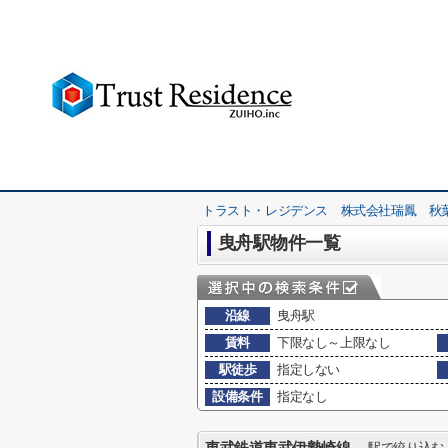
トラスト・レジデンス 株式会社瑞鳳 秋
曳舟駅物件一覧
沿線
曳舟駅
賃料
下限なし～上限なし
駅徒歩
指定しない
設備条件
指定なし
駅で絞り込む