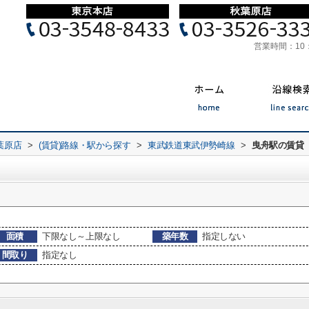
営業時間：
10
葉原店
>
(賃貸)路線・駅から探す
>
東武鉄道東武伊勢崎線
>
曳舟駅の賃貸
面積
下限なし～上限なし
築年数
指定しない
間取り
指定なし