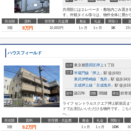
共用部にはエレベータ・敷地内ごみ置き
す。外観タイル張りは、物件全体に豊かな
所在階
賃料
管理費・共益費
敷金
礼金
間取り
9
万円
3階
10,000円
1ヶ月
1ヶ月
1K
25
ハウスフィールド
東京都
墨田区
押上
１丁目
住所
交通
半蔵門線
「
押上
」駅 徒歩6分
東武伊勢崎線
「
曳舟
」駅 徒歩14分
京成押上線
「
京成曳舟
」駅 徒歩1
築22年
3階建
鉄骨
築年
階数
構造
ライフ セントラルスクエア押上駅前店ま
ドでお支払いいただける物件です。こち
へ...
所在階
賃料
管理費・共益費
敷金
礼金
間取り
9.2
万円
3階
-
1ヶ月
1ヶ月
1DK
3