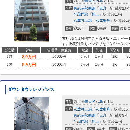
東京都
墨田区
向島
５丁目
住所
交通
東武伊勢崎線
「
曳舟
」駅 徒歩10分
半蔵門線
「
押上
」駅 徒歩10分
京成押上線
「
京成曳舟
」駅 徒歩1
築18年
8階建
鉄筋
築年
階数
構造
共用部には敷地内ごみ置き場・エレベー
す。防犯対策もバッチリなマンションタイ
所在階
賃料
管理費・共益費
敷金
礼金
間取り
8.9
万円
6階
10,000円
1ヶ月
1ヶ月
1K
2
8.9
万円
6階
10,000円
1ヶ月
1ヶ月
1K
2
ダウンタウンレジデンス
東京都
墨田区
京島
３丁目
住所
交通
京成押上線
「
京成曳舟
」駅 徒歩5
東武伊勢崎線
「
曳舟
」駅 徒歩9分
半蔵門線
「
押上
」駅 徒歩15分
築4年
5階建
鉄筋コ
築年
階数
構造