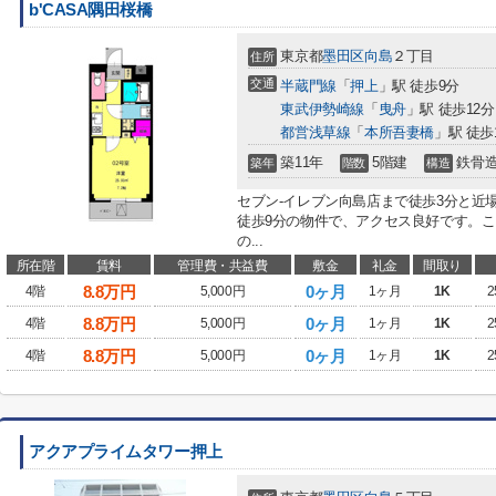
b'CASA隅田桜橋
東京都
墨田区
向島
２丁目
住所
交通
半蔵門線
「
押上
」駅 徒歩9分
東武伊勢崎線
「
曳舟
」駅 徒歩12分
都営浅草線
「
本所吾妻橋
」駅 徒歩
築11年
5階建
鉄骨
築年
階数
構造
セブン-イレブン向島店まで徒歩3分と近
徒歩9分の物件で、アクセス良好です。
の...
所在階
賃料
管理費・共益費
敷金
礼金
間取り
8.8
万円
0ヶ月
4階
5,000円
1ヶ月
1K
2
8.8
万円
0ヶ月
4階
5,000円
1ヶ月
1K
2
8.8
万円
0ヶ月
4階
5,000円
1ヶ月
1K
2
アクアプライムタワー押上