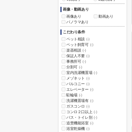
画像・動画あり
画像あり
動画あり
パノラマあり
こだわり条件
ペット相談
(-)
ペット飼育可
(-)
楽器相談
(-)
保証人不要
(-)
事務所可
(-)
分割可
(-)
室内洗濯機置場
(-)
メゾネット
(-)
バルコニー
(-)
エレベーター
(-)
駐輪場
(-)
洗濯機置場有
(-)
ガスコンロ
(-)
コンロ２口以上
(-)
バス・トイレ別
(-)
追焚機能浴室
(-)
浴室乾燥機
(-)