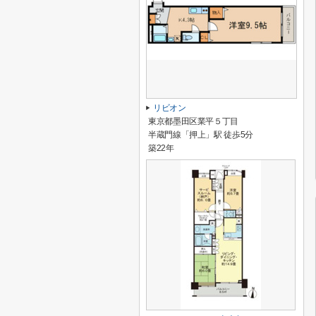
リビオン
東京都墨田区業平５丁目
半蔵門線「押上」駅 徒歩5分
築22年