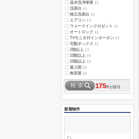
温水洗浄便座
(-)
洗面台
(-)
独立洗面台
(-)
エアコン
(-)
ウォークインクロゼット
(-)
オートロック
(-)
TVモニタ付インターホン
(-)
宅配ボックス
(-)
2階以上
(-)
10階以上
(-)
20階以上
(-)
最上階
(-)
角部屋
(-)
175
件が該当
新着物件