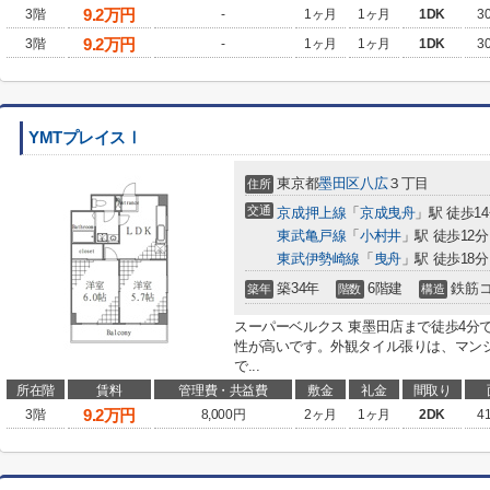
9.2
万円
3階
-
1ヶ月
1ヶ月
1DK
3
9.2
万円
3階
-
1ヶ月
1ヶ月
1DK
3
YMTプレイスⅠ
東京都
墨田区
八広
３丁目
住所
交通
京成押上線
「
京成曳舟
」駅 徒歩1
東武亀戸線
「
小村井
」駅 徒歩12分
東武伊勢崎線
「
曳舟
」駅 徒歩18分
築34年
6階建
鉄筋
築年
階数
構造
スーパーベルクス 東墨田店まで徒歩4分
性が高いです。外観タイル張りは、マン
で...
所在階
賃料
管理費・共益費
敷金
礼金
間取り
9.2
万円
3階
8,000円
2ヶ月
1ヶ月
2DK
4