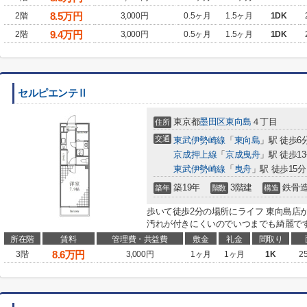
8.5
万円
2階
3,000円
0.5ヶ月
1.5ヶ月
1DK
9.4
万円
2階
3,000円
0.5ヶ月
1.5ヶ月
1DK
セルピエンテⅡ
東京都
墨田区
東向島
４丁目
住所
交通
東武伊勢崎線
「
東向島
」駅 徒歩6
京成押上線
「
京成曳舟
」駅 徒歩1
東武伊勢崎線
「
曳舟
」駅 徒歩15分
築19年
3階建
鉄骨
築年
階数
構造
歩いて徒歩2分の場所にライフ 東向島店
汚れが付きにくいのでいつまでも綺麗です
所在階
賃料
管理費・共益費
敷金
礼金
間取り
8.6
万円
3階
3,000円
1ヶ月
1ヶ月
1K
2