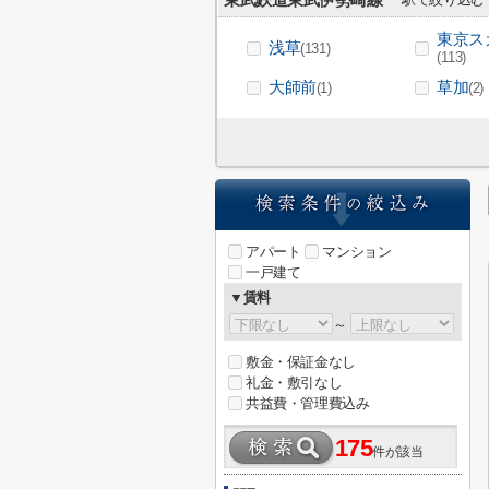
東武鉄道東武伊勢崎線
東京ス
浅草
(131)
(113)
大師前
草加
(1)
(2)
アパート
マンション
一戸建て
▼賃料
～
敷金・保証金なし
礼金・敷引なし
共益費・管理費込み
175
件が該当