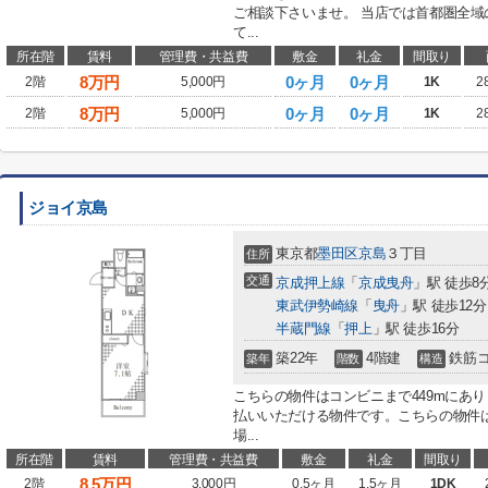
ご相談下さいませ。 当店では首都圏全
て...
所在階
賃料
管理費・共益費
敷金
礼金
間取り
8
万円
0ヶ月
0ヶ月
2階
5,000円
1K
2
8
万円
0ヶ月
0ヶ月
2階
5,000円
1K
2
ジョイ京島
東京都
墨田区
京島
３丁目
住所
交通
京成押上線
「
京成曳舟
」駅 徒歩8
東武伊勢崎線
「
曳舟
」駅 徒歩12分
半蔵門線
「
押上
」駅 徒歩16分
築22年
4階建
鉄筋
築年
階数
構造
こちらの物件はコンビニまで449mにあ
払いいただける物件です。こちらの物件
場...
所在階
賃料
管理費・共益費
敷金
礼金
間取り
8.5
万円
2階
3,000円
0.5ヶ月
1.5ヶ月
1DK