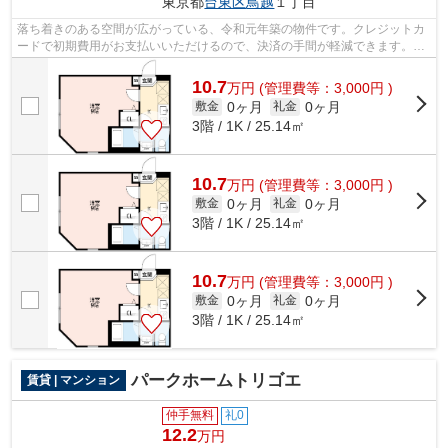
東京都
台東区
鳥越
１丁目
落ち着きのある空間が広がっている、令和元年築の物件です。クレジットカ
ードで初期費用がお支払いいただけるので、決済の手間が軽減できます。こ
ちらの物件はアパートです。駅まで徒...
10.7
万
円
(管理費等：3,000円 )
0ヶ月
0ヶ月
敷金
礼金
3階 / 1K / 25.14㎡
10.7
万
円
(管理費等：3,000円 )
0ヶ月
0ヶ月
敷金
礼金
3階 / 1K / 25.14㎡
10.7
万
円
(管理費等：3,000円 )
0ヶ月
0ヶ月
敷金
礼金
3階 / 1K / 25.14㎡
パークホームトリゴエ
賃貸 | マンション
仲手無料
礼0
12.2
万円