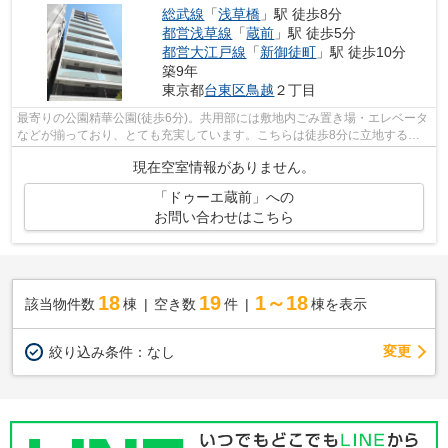
総武線
「
浅草橋
」駅 徒歩8分
都営浅草線
「
蔵前
」駅 徒歩5分
都営大江戸線
「
新御徒町
」駅 徒歩10分
築9年
東京都
台東区
鳥越
２丁目
最寄りの公園精華公園(徒歩6分)。共用部には敷地内ごみ置き場・エレベータ
などが揃っており、とても充実しています。こちらは徒歩8分に立地する物
件です。初期費用をカードでお支払い...
現在空室情報がありません。
「ドゥーエ蔵前」への
お問い合わせはこちら
18
19
1～18
該当物件数
棟
空き数
件
棟を表示
変更
絞り込み条件：
なし