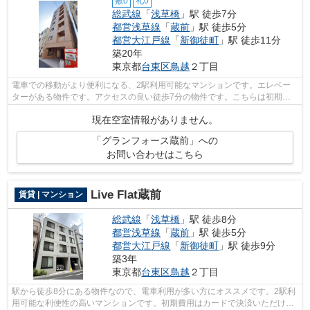
敷0
礼0
総武線
「
浅草橋
」駅 徒歩7分
都営浅草線
「
蔵前
」駅 徒歩5分
都営大江戸線
「
新御徒町
」駅 徒歩11分
築20年
東京都
台東区
鳥越
２丁目
電車での移動がより便利になる、2駅利用可能なマンションです。エレベー
ターがある物件です。アクセスの良い徒歩7分の物件です。こちらは初期費
用をカードでお支払いいただける物件で...
現在空室情報がありません。
「グランフォース蔵前」への
お問い合わせはこちら
Live Flat蔵前
賃貸 | マンション
総武線
「
浅草橋
」駅 徒歩8分
都営浅草線
「
蔵前
」駅 徒歩5分
都営大江戸線
「
新御徒町
」駅 徒歩9分
築3年
東京都
台東区
鳥越
２丁目
駅から徒歩8分にある物件なので、電車利用が多い方にオススメです。2駅利
用可能な利便性の高いマンションです。初期費用はカードで決済いただけま