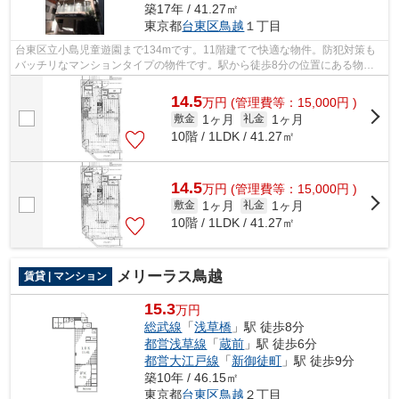
築17年 / 41.27㎡
東京都
台東区
鳥越
１丁目
台東区立小島児童遊園まで134mです。11階建てで快適な物件。防犯対策も
バッチリなマンションタイプの物件です。駅から徒歩8分の位置にある物件
なので、アクセスも良好です。トラスト・...
14.5
万
円
(管理費等：15,000円 )
1ヶ月
1ヶ月
敷金
礼金
10階 / 1LDK / 41.27㎡
14.5
万
円
(管理費等：15,000円 )
1ヶ月
1ヶ月
敷金
礼金
10階 / 1LDK / 41.27㎡
メリーラス鳥越
賃貸 | マンション
15.3
万円
総武線
「
浅草橋
」駅 徒歩8分
都営浅草線
「
蔵前
」駅 徒歩6分
都営大江戸線
「
新御徒町
」駅 徒歩9分
築10年 / 46.15㎡
東京都
台東区
鳥越
２丁目