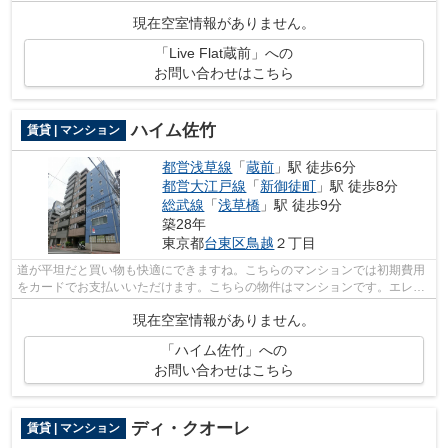
す。こちらの物件はマンションです。...
現在空室情報がありません。
「Live Flat蔵前」への
お問い合わせはこちら
ハイム佐竹
賃貸 | マンション
都営浅草線
「
蔵前
」駅 徒歩6分
都営大江戸線
「
新御徒町
」駅 徒歩8分
総武線
「
浅草橋
」駅 徒歩9分
築28年
東京都
台東区
鳥越
２丁目
道が平坦だと買い物も快適にできますね。こちらのマンションでは初期費用
をカードでお支払いいただけます。こちらの物件はマンションです。エレベ
ーター付きの物件です。より多くの不...
現在空室情報がありません。
「ハイム佐竹」への
お問い合わせはこちら
ディ・クオーレ
賃貸 | マンション