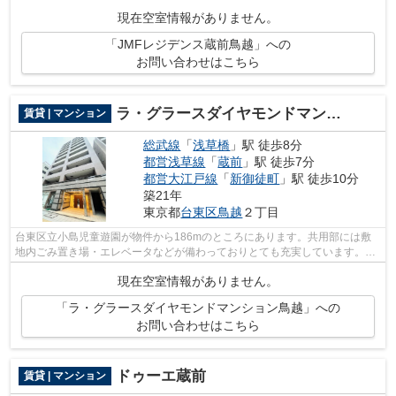
り、とても充実しています。外観タイル...
現在空室情報がありません。
「JMFレジデンス蔵前鳥越」への
お問い合わせはこちら
ラ・グラースダイヤモンドマンション鳥越
賃貸 | マンション
総武線
「
浅草橋
」駅 徒歩8分
都営浅草線
「
蔵前
」駅 徒歩7分
都営大江戸線
「
新御徒町
」駅 徒歩10分
築21年
東京都
台東区
鳥越
２丁目
台東区立小島児童遊園が物件から186mのところにあります。共用部には敷
地内ごみ置き場・エレベータなどが備わっておりとても充実しています。高
いニーズのある、駅徒歩8分の物件です。...
現在空室情報がありません。
「ラ・グラースダイヤモンドマンション鳥越」への
お問い合わせはこちら
ドゥーエ蔵前
賃貸 | マンション