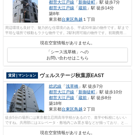
都営大江戸線
「
新御徒町
」駅 徒歩7分
都営大江戸線
「
蔵前
」駅 徒歩14分
築8年
東京都
台東区
鳥越
１丁目
周辺環境も良好で、魅力的な住環境のある、平成30年築の物件です。駅まで
平坦な場所で移動もラクな物件です。2駅利用可能の物件です。初期費用の
カード決済ができます。台東区で新しい...
現在空室情報がありません。
「シース浅草橋」への
お問い合わせはこちら
ヴェルステージ秋葉原EAST
賃貸 | マンション
総武線
「
浅草橋
」駅 徒歩7分
都営大江戸線
「
新御徒町
」駅 徒歩10分
都営大江戸線
「
蔵前
」駅 徒歩8分
築18年
東京都
台東区
鳥越
２丁目
徒歩5分の場所には東京都立忍岡高等学校があるので、進学や転校にもいい
ですね。共用部にはエレベータ・敷地内ごみ置き場などが揃っており、とて
も充実しています。外観タイル張りなの...
現在空室情報がありません。