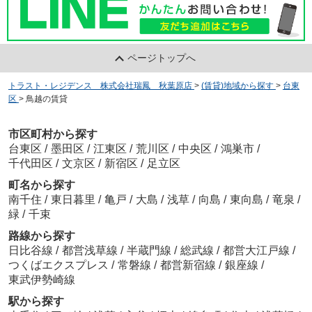
ページトップへ
トラスト・レジデンス 株式会社瑞鳳 秋葉原店
>
(賃貸)地域から探す
>
台東
区
>
鳥越の賃貸
市区町村から探す
台東区
/
墨田区
/
江東区
/
荒川区
/
中央区
/
鴻巣市
/
千代田区
/
文京区
/
新宿区
/
足立区
町名から探す
南千住
/
東日暮里
/
亀戸
/
大島
/
浅草
/
向島
/
東向島
/
竜泉
/
緑
/
千束
路線から探す
日比谷線
/
都営浅草線
/
半蔵門線
/
総武線
/
都営大江戸線
/
つくばエクスプレス
/
常磐線
/
都営新宿線
/
銀座線
/
東武伊勢崎線
駅から探す