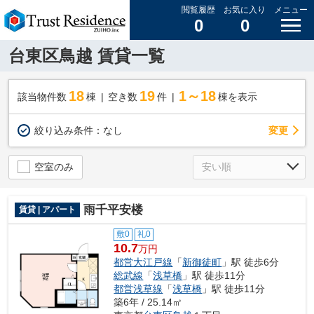
閲覧履歴
お気に入り
メニュー
0
0
台東区鳥越 賃貸一覧
18
19
1～18
該当物件数
棟
空き数
件
棟を表示
変更
絞り込み条件：
なし
空室のみ
雨千平安楼
賃貸 | アパート
敷0
礼0
10.7
万円
都営大江戸線
「
新御徒町
」駅 徒歩6分
総武線
「
浅草橋
」駅 徒歩11分
都営浅草線
「
浅草橋
」駅 徒歩11分
築6年 / 25.14㎡