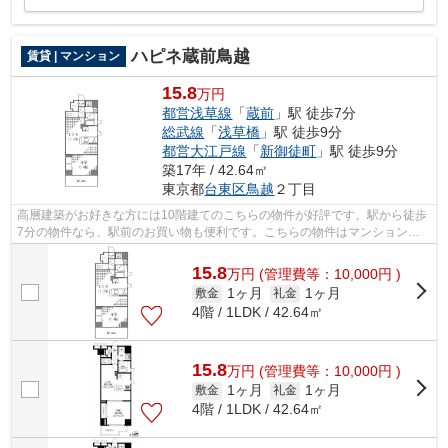
ハピネ蔵前鳥越
賃貸 | マンション
15.8
万円
都営浅草線
「
蔵前
」駅 徒歩7分
総武線
「
浅草橋
」駅 徒歩9分
都営大江戸線
「
新御徒町
」駅 徒歩9分
築17年 / 42.64㎡
東京都
台東区
鳥越
２丁目
高層建築がお好きな方には10階建てのこちらの物件が好評です。駅から徒歩
7分の物件なら、駅前のお買い物も便利です。こちらの物件はマンションで
す。クレジットカードで初期費用がお支...
15.8
万
円
(管理費等：10,000円 )
1ヶ月
1ヶ月
敷金
礼金
4階 / 1LDK / 42.64㎡
15.8
万
円
(管理費等：10,000円 )
1ヶ月
1ヶ月
敷金
礼金
4階 / 1LDK / 42.64㎡