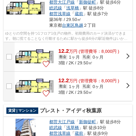
都営大江戸線
「
新御徒町
」駅 徒歩6分
総武線
「
浅草橋
」駅 徒歩8分
都営浅草線
「
蔵前
」駅 徒歩7分
築36年 / 29.50㎡
東京都
台東区
鳥越
２丁目
ゆとりの空間を持つ1フロア1住戸の物件。初期費用のカード決済ができま
す。朝に慌てることなく行動するために駅から徒歩6分の駅近物件はいかが
でしょうか。外壁にはタイルが張られてい...
12.2
万
円
(管理費等：8,000円 )
1ヶ月
0ヶ月
敷金
礼金
3階 / 2K / 29.50㎡
12.2
万
円
(管理費等：8,000円 )
1ヶ月
0ヶ月
敷金
礼金
3階 / 2K / 29.50㎡
プレスト・アイディ秋葉原
賃貸 | マンション
都営大江戸線
「
新御徒町
」駅 徒歩8分
総武線
「
浅草橋
」駅 徒歩10分
都営浅草線
「
蔵前
」駅 徒歩9分