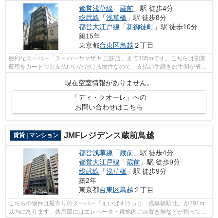
都営浅草線
「
蔵前
」駅 徒歩4分
総武線
「
浅草橋
」駅 徒歩8分
都営大江戸線
「
新御徒町
」駅 徒歩10分
築15年
東京都
台東区
鳥越
２丁目
便利なスーパー「スーパーヤマザキ 三筋店」まで335mです。こちらは初期
費用をカードでお支払いいただける物件なので、支払い手続きの手間が省け
ます。こちらはマンションタイプになり...
現在空室情報がありません。
「ディ・クオーレ」への
お問い合わせはこちら
JMFレジデンス蔵前鳥越
賃貸 | マンション
都営浅草線
「
蔵前
」駅 徒歩4分
都営大江戸線
「
蔵前
」駅 徒歩9分
総武線
「
浅草橋
」駅 徒歩9分
築2年
東京都
台東区
鳥越
２丁目
こちらの物件は最寄りのスーパー「まいばすけっと 浅草橋駅北」が291m
以内にあります。共用部にはエレベータ・敷地内ごみ置き場などが揃ってお