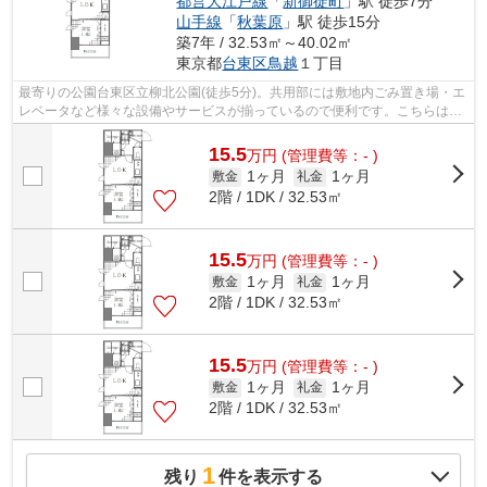
都営大江戸線
「
新御徒町
」駅 徒歩7分
山手線
「
秋葉原
」駅 徒歩15分
築7年 / 32.53㎡～40.02㎡
東京都
台東区
鳥越
１丁目
最寄りの公園台東区立柳北公園(徒歩5分)。共用部には敷地内ごみ置き場・エ
レベータなど様々な設備やサービスが揃っているので便利です。こちらはマ
ンションタイプになります。2018年に...
15.5
万
円
(管理費等：- )
1ヶ月
1ヶ月
敷金
礼金
2階 / 1DK / 32.53㎡
15.5
万
円
(管理費等：- )
1ヶ月
1ヶ月
敷金
礼金
2階 / 1DK / 32.53㎡
15.5
万
円
(管理費等：- )
1ヶ月
1ヶ月
敷金
礼金
2階 / 1DK / 32.53㎡
1
残り
件を表示する