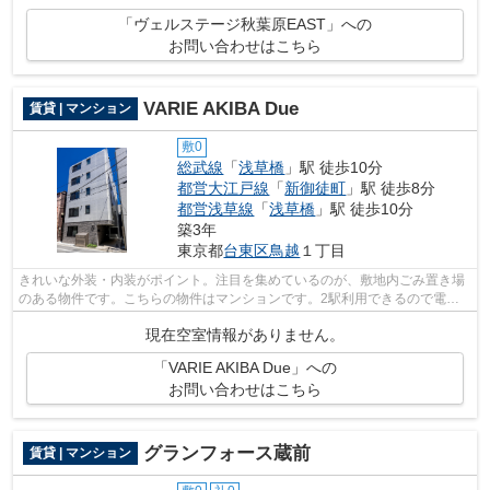
「ヴェルステージ秋葉原EAST」への
お問い合わせはこちら
VARIE AKIBA Due
賃貸 | マンション
敷0
総武線
「
浅草橋
」駅 徒歩10分
都営大江戸線
「
新御徒町
」駅 徒歩8分
都営浅草線
「
浅草橋
」駅 徒歩10分
築3年
東京都
台東区
鳥越
１丁目
きれいな外装・内装がポイント。注目を集めているのが、敷地内ごみ置き場
のある物件です。こちらの物件はマンションです。2駅利用できるので電車
をよく使う方におすすめな物件です。台...
現在空室情報がありません。
「VARIE AKIBA Due」への
お問い合わせはこちら
グランフォース蔵前
賃貸 | マンション