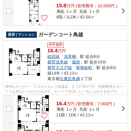
15.8
万
円
(管理費等：10,000円 )
1ヶ月
1ヶ月
敷金
礼金
4階 / 1LDK / 42.64㎡
ガーデンコート鳥越
賃貸 | マンション
仲手無料
16.4
万円
総武線
「
浅草橋
」駅 徒歩8分
都営浅草線
「
蔵前
」駅 徒歩10分
都営大江戸線
「
新御徒町
」駅 徒歩8分
築14年 / 43.13㎡
東京都
台東区
鳥越
２丁目
便利なスーパー「ココスナカムラ鳥越店」まで270mです。初期費用をカー
ドでお支払いいただけるので、カードで決済したい方にもおすすめです。エ
レベーターがある物件です。造りとデザ...
16.4
万
円
(管理費等：7,000円 )
1ヶ月
1ヶ月
敷金
礼金
11階 / 1DK / 43.13㎡