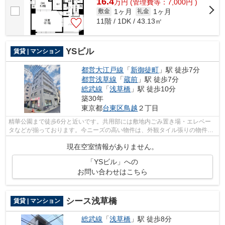
16.4
万
円
(管理費等：7,000円 )
1ヶ月
1ヶ月
敷金
礼金
11階 / 1DK / 43.13㎡
YSビル
賃貸 | マンション
都営大江戸線
「
新御徒町
」駅 徒歩7分
都営浅草線
「
蔵前
」駅 徒歩7分
総武線
「
浅草橋
」駅 徒歩10分
築30年
東京都
台東区
鳥越
２丁目
精華公園まで徒歩6分と近いです。共用部には敷地内ごみ置き場・エレベー
タなどが揃っております。今ニーズの高い物件は、外観タイル張りの物件で
す。こちらの物件からは2駅が近くにあ...
現在空室情報がありません。
「YSビル」への
お問い合わせはこちら
シース浅草橋
賃貸 | マンション
総武線
「
浅草橋
」駅 徒歩8分