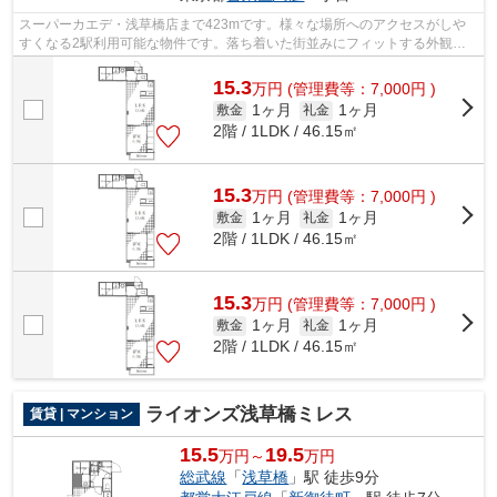
スーパーカエデ・浅草橋店まで423mです。様々な場所へのアクセスがしや
すくなる2駅利用可能な物件です。落ち着いた街並みにフィットする外観タ
イルのマンション。こちらは初期費用をカ...
15.3
万
円
(管理費等：7,000円 )
1ヶ月
1ヶ月
敷金
礼金
2階 / 1LDK / 46.15㎡
15.3
万
円
(管理費等：7,000円 )
1ヶ月
1ヶ月
敷金
礼金
2階 / 1LDK / 46.15㎡
15.3
万
円
(管理費等：7,000円 )
1ヶ月
1ヶ月
敷金
礼金
2階 / 1LDK / 46.15㎡
ライオンズ浅草橋ミレス
賃貸 | マンション
15.5
19.5
万円～
万円
総武線
「
浅草橋
」駅 徒歩9分