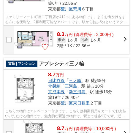
築6年 / 22.56㎡
東京都
荒川区
荒川
６丁目
ファミリーマート 町屋二丁目店が412mにある物件です。よくお出かけをす
る方にも便利な、2駅利用可能なアパートです。駅から徒歩5分というアクセ
ス良好な駅近物件はいかがですか。こち...
8.3
万
円
(管理費等：3,000円 )
1ヶ月
1ヶ月
敷金
礼金
2階 / 1K / 22.56㎡
アプレシティ三ノ輪
賃貸 | マンション
8.7
万円
日比谷線
「
三ノ輪
」駅 徒歩9分
常磐線
「
三河島
」駅 徒歩10分
京成本線
「
新三河島
」駅 徒歩16分
築19年 / 26.40㎡
東京都
荒川区
東日暮里
２丁目
こちらの物件はエレベーター付きです。こちらは初期費用をカードでお支払
いいただける物件です。魅力的な駅近の物件で、駅まで徒歩9分です。近く
に始発駅があり、通勤時でも電車に座り...
8.7
万
円
(管理費等：10,000円 )