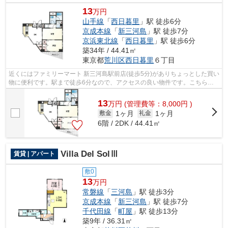
13
万円
山手線
「
西日暮里
」駅 徒歩6分
京成本線
「
新三河島
」駅 徒歩7分
京浜東北線
「
西日暮里
」駅 徒歩6分
築34年 / 44.41㎡
東京都
荒川区
西日暮里
６丁目
近くにはファミリーマート 新三河島駅前店(徒歩5分)がありちょっとした買い
物に便利です。駅まで徒歩6分なので、アクセスの良い物件です。こちらは
マンションタイプになります。こちら...
13
万
円
(管理費等：8,000円 )
1ヶ月
1ヶ月
敷金
礼金
6階 / 2DK / 44.41㎡
Villa Del SolⅢ
賃貸 | アパート
敷0
13
万円
常磐線
「
三河島
」駅 徒歩3分
京成本線
「
新三河島
」駅 徒歩7分
千代田線
「
町屋
」駅 徒歩13分
築9年 / 36.31㎡