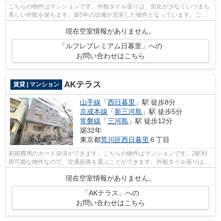
こちらの物件はマンションです。外観タイル張りは、劣化が少なくいつまも
美しい外観を保ちます。築5年の設備が充実した物件となっています。ご利
用可能な駅が2つあり、行き先に応じて...
現在空室情報がありません。
「ルフレプレミアム日暮里」への
お問い合わせはこちら
AKテラス
賃貸 | マンション
山手線
「
西日暮里
」駅 徒歩8分
京成本線
「
新三河島
」駅 徒歩5分
常磐線
「
三河島
」駅 徒歩12分
築32年
東京都
荒川区
西日暮里
６丁目
初期費用のカード決済ができます。こちらの物件はマンションです。2駅利
用可能な物件なので、交通経路を選ぶことができます。外観タイル張りは、
物件の個性を引き出すことができます。...
現在空室情報がありません。
「AKテラス」への
お問い合わせはこちら