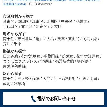
京成電鉄京成本線
>
新三河島駅の賃貸
市区町村から探す
台東区
/
墨田区
/
江東区
/
荒川区
/
中央区
/
鴻巣市
/
千代田区
/
文京区
/
新宿区
/
足立区
町名から探す
南千住
/
東日暮里
/
亀戸
/
大島
/
浅草
/
東向島
/
向島
/
緑
/
荒川
/
千束
路線から探す
日比谷線
/
都営浅草線
/
半蔵門線
/
総武線
/
都営大江戸線
/
つくばエクスプレス
/
常磐線
/
都営新宿線
/
銀座線
/
東武伊勢崎線
駅から探す
南千住
/
三ノ輪
/
浅草
/
入谷
/
押上
/
錦糸町
/
住吉
/
両国
/
蔵前
/
浅草橋
電話でお問い合わせ