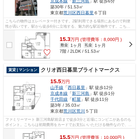
京成本線
「
新三河島
」駅 徒歩6分
築30年 / 51.53㎡
東京都
荒川区
西日暮里
６丁目
こちらの物件はエレベーター付きです。2駅利用できる場所にあるので利便
性が高いです。駅から徒歩6分に立地する、魅力的な駅近物件です。こちら
の物件はマンションです。より多くの不...
15.3
万
円
(管理費等：8,000円 )
1ヶ月
1ヶ月
敷金
礼金
7階 / 2LDK / 51.53㎡
クリオ西日暮里ブライトマークス
賃貸 | マンション
15.5
万円
山手線
「
西日暮里
」駅 徒歩12分
京成本線
「
新三河島
」駅 徒歩1分
千代田線
「
町屋
」駅 徒歩11分
築3年 / 35.03㎡
東京都
荒川区
荒川
５丁目
ファミリーマート 新三河島駅前店まで徒歩3分と近場にコンビニがあるのも
ポイント。こちらは初期費用をカードでお支払いいただける物件なので、支
払い手続きの手間が省けます。きれい...
15.5
万
円
(管理費等：10,000円 )