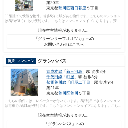
築20年
東京都
荒川区
西日暮里
５丁目
11階建てで快適な物件。徒歩5分に駅がある物件です。こちらのマンション
は2駅が近くにあり便利です。こちらはマンションタイプになります。荒川
区で新しい住環境をお探しなら、山手線...
現在空室情報がありません。
「グリーンリーフオオツカ」への
お問い合わせはこちら
グランパパス
賃貸 | マンション
京成本線
「
新三河島
」駅 徒歩3分
千代田線
「
町屋
」駅 徒歩8分
都電荒川線
「
町屋二丁目
」駅 徒歩9分
築21年
東京都
荒川区
荒川
５丁目
こちらの物件にはエレベーターが付いています。2駅利用できるマンション
は電車での移動が便利です。こちらはマンションタイプになります。こちら
は初期費用をカードでお支払いいただけ...
現在空室情報がありません。
「グランパパス」への