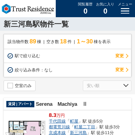
閲覧履歴
お気に入り
メニュー
0
0
新三河島駅物件一覧
89
18
1～30
該当物件数
棟
空き数
件
棟を表示
駅で絞り込む
変更
変更
絞り込み条件：
なし
空室のみ
Serena Machiya Ⅱ
賃貸 | アパート
8.3
万円
千代田線
「
町屋
」駅 徒歩5分
都電荒川線
「
町屋二丁目
」駅 徒歩3分
京成本線
「
新三河島
」駅 徒歩11分