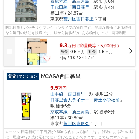
京成本線
「
新三河島
」駅 徒歩6分
千代田線
「
西日暮里
」駅 徒歩4分
築11年 / 24.87㎡
東京都
荒川区
西日暮里
６丁目
防犯対策もバッチリなマンションタイプの物件です。平坦な場所にある物件
なら毎日の移動も快適です。駅から徒歩6分にある物件なので、電車利用が
多い方にオススメです。こちらは初期費...
9.3
万
円
(管理費等：5,000円 )
0.5ヶ月
1.5ヶ月
敷金
礼金
4階 / 1K / 24.87㎡
b'CASA西日暮里
賃貸 | マンション
9.5
万円
山手線
「
西日暮里
」駅 徒歩12分
日暮里舎人ライナー
「
赤土小学校前
」
駅 徒歩3分
京成本線
「
新三河島
」駅 徒歩8分
築11年 / 30.80㎡
東京都
荒川区
東尾久
４丁目
ローソン 田端新町二丁目店が469m以内にある物件です。付近にある2つの駅
は、用途や行き先に応じて使い分けることができます。こちらのマンション