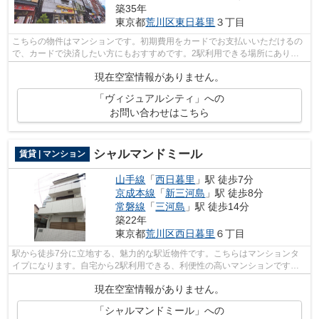
築35年
東京都
荒川区
東日暮里
３丁目
こちらの物件はマンションです。初期費用をカードでお支払いいただけるの
で、カードで決済したい方にもおすすめです。2駅利用できる場所にあり、
アクセスが便利です。10階建ての物件と...
現在空室情報がありません。
「ヴィジュアルシティ」への
お問い合わせはこちら
シャルマンドミール
賃貸 | マンション
山手線
「
西日暮里
」駅 徒歩7分
京成本線
「
新三河島
」駅 徒歩8分
常磐線
「
三河島
」駅 徒歩14分
築22年
東京都
荒川区
西日暮里
６丁目
駅から徒歩7分に立地する、魅力的な駅近物件です。こちらはマンションタ
イプになります。自宅から2駅利用できる、利便性の高いマンションです。
初期費用はカードで決済いただけます。...
現在空室情報がありません。
「シャルマンドミール」への