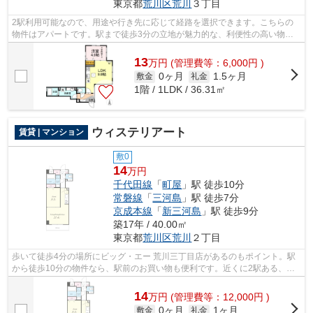
東京都
荒川区
荒川
３丁目
2駅利用可能なので、用途や行き先に応じて経路を選択できます。こちらの
物件はアパートです。駅まで徒歩3分の立地が魅力的な、利便性の高い物件
です。築9年のアパート。お客様の多種多...
13
万
円
(管理費等：6,000円 )
0ヶ月
1.5ヶ月
敷金
礼金
1階 / 1LDK / 36.31㎡
ウィステリアート
賃貸 | マンション
敷0
14
万円
千代田線
「
町屋
」駅 徒歩10分
常磐線
「
三河島
」駅 徒歩7分
京成本線
「
新三河島
」駅 徒歩9分
築17年 / 40.00㎡
東京都
荒川区
荒川
２丁目
歩いて徒歩4分の場所にビッグ・エー 荒川三丁目店があるのもポイント。駅
から徒歩10分の物件なら、駅前のお買い物も便利です。近くに2駅ある、ア
クセスが良い物件です。こちらはマンシ...
14
万
円
(管理費等：12,000円 )
0ヶ月
1ヶ月
敷金
礼金