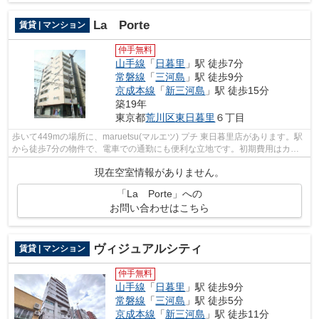
La Porte
賃貸 | マンション
仲手無料
山手線
「
日暮里
」駅 徒歩7分
常磐線
「
三河島
」駅 徒歩9分
京成本線
「
新三河島
」駅 徒歩15分
築19年
東京都
荒川区
東日暮里
６丁目
歩いて449mの場所に、maruetsu(マルエツ) プチ 東日暮里店があります。駅
から徒歩7分の物件で、電車での通勤にも便利な立地です。初期費用はカー
ドで決済いただけます。電車での移動が...
現在空室情報がありません。
「La Porte」への
お問い合わせはこちら
ヴィジュアルシティ
賃貸 | マンション
仲手無料
山手線
「
日暮里
」駅 徒歩9分
常磐線
「
三河島
」駅 徒歩5分
京成本線
「
新三河島
」駅 徒歩11分