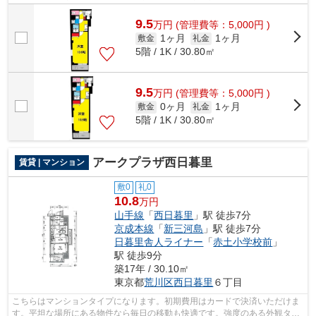
では初期費用をカードでお支払いいた...
9.5
万
円
(管理費等：5,000円 )
1ヶ月
1ヶ月
敷金
礼金
5階 / 1K / 30.80㎡
9.5
万
円
(管理費等：5,000円 )
0ヶ月
1ヶ月
敷金
礼金
5階 / 1K / 30.80㎡
アークプラザ西日暮里
賃貸 | マンション
敷0
礼0
10.8
万円
山手線
「
西日暮里
」駅 徒歩7分
京成本線
「
新三河島
」駅 徒歩7分
日暮里舎人ライナー
「
赤土小学校前
」
駅 徒歩9分
築17年 / 30.10㎡
東京都
荒川区
西日暮里
６丁目
こちらはマンションタイプになります。初期費用はカードで決済いただけま
す。平坦な場所にある物件なら毎日の移動も快適です。強度のある外観タイ