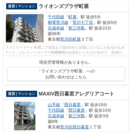
ライオンズプラザ町屋
賃貸 | マンション
千代田線
「
町屋
」駅 徒歩5分
都電荒川線
「
荒川七丁目
」駅 徒歩5分
京成本線
「
新三河島
」駅 徒歩22分
築36年
東京都
荒川区
町屋
３丁目
ファミリーマート 町屋二丁目店まで徒歩5分と近場にコンビニがあるのもポ
イント。クレジットカードで初期費用がお支払いいただけるので、決済の手
間が軽減できます。周辺には、徒歩5分...
現在空室情報がありません。
「ライオンズプラザ町屋」への
お問い合わせはこちら
MAXIV西日暮里アレグリアコート
賃貸 | マンション
山手線
「
西日暮里
」駅 徒歩10分
千代田線
「
西日暮里
」駅 徒歩10分
京成本線
「
新三河島
」駅 徒歩3分
築8年
東京都
荒川区
西日暮里
１丁目