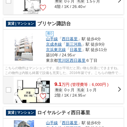
0ヶ月
1.5ヶ月
敷金
礼金
4階 / 1K / 26.40㎡
ブリヤン諏訪台
賃貸 | マンション
敷0
山手線
「
西日暮里
」駅 徒歩4分
京成本線
「
新三河島
」駅 徒歩9分
京浜東北線
「
日暮里
」駅 徒歩11分
築10年 / 24.95㎡
東京都
荒川区
西日暮里
６丁目
こちらの物件はマンションです。道が平坦だと買い物も快適にできますね。
この物件は内観も綺麗で設備も充実した、2016年築です。こちらの物件では
初期費用をカードでお支払いいただけ...
9.1
万
円
(管理費等：6,000円 )
0ヶ月
1ヶ月
敷金
礼金
2階 / 1K / 24.95㎡
ロイヤルシティ西日暮里
賃貸 | マンション
山手線
「
西日暮里
」駅 徒歩6分