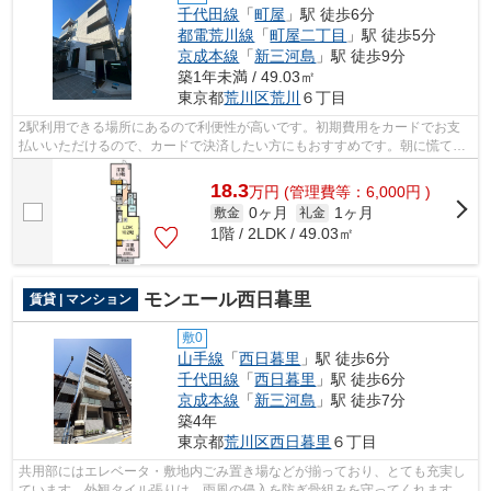
千代田線
「
町屋
」駅 徒歩6分
都電荒川線
「
町屋二丁目
」駅 徒歩5分
京成本線
「
新三河島
」駅 徒歩9分
築1年未満 / 49.03㎡
東京都
荒川区
荒川
６丁目
2駅利用できる場所にあるので利便性が高いです。初期費用をカードでお支
払いいただけるので、カードで決済したい方にもおすすめです。朝に慌てる
ことなく行動するために駅から徒歩6分...
18.3
万
円
(管理費等：6,000円 )
0ヶ月
1ヶ月
敷金
礼金
1階 / 2LDK / 49.03㎡
モンエール西日暮里
賃貸 | マンション
敷0
山手線
「
西日暮里
」駅 徒歩6分
千代田線
「
西日暮里
」駅 徒歩6分
京成本線
「
新三河島
」駅 徒歩7分
築4年
東京都
荒川区
西日暮里
６丁目
共用部にはエレベータ・敷地内ごみ置き場などが揃っており、とても充実し
ています。外観タイル張りは、雨風の侵入を防ぎ骨組みを守ってくれます。