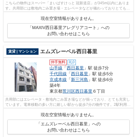
こちらの物件はスーパー「まいばすけっと 冠新道店」が345m以内にありま
す。共用部には敷地内ごみ置き場・エレベータなどが備わっておりとても充
実しています。2018年築のコチラの物件...
現在空室情報がありません。
「MAXIV西日暮里アレグリアコート」への
お問い合わせはこちら
エムズレーベル西日暮里
賃貸 | マンション
仲手無料
礼0
山手線
「
西日暮里
」駅 徒歩7分
千代田線
「
西日暮里
」駅 徒歩5分
京成本線
「
新三河島
」駅 徒歩6分
築4年
東京都
荒川区
西日暮里
６丁目
共用部にはエレベータ・敷地内ごみ置き場などが揃っており、とても充実し
ています。電車移動の多い方に嬉しい駅から徒歩7分の物件です。2駅利用可
能なので、用途や行き先に応じて経路...
現在空室情報がありません。
「エムズレーベル西日暮里」への
お問い合わせはこちら