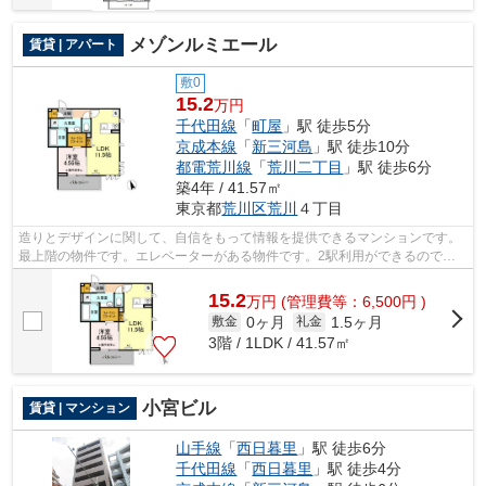
メゾンルミエール
賃貸 | アパート
敷0
15.2
万円
千代田線
「
町屋
」駅 徒歩5分
京成本線
「
新三河島
」駅 徒歩10分
都電荒川線
「
荒川二丁目
」駅 徒歩6分
築4年 / 41.57㎡
東京都
荒川区
荒川
４丁目
造りとデザインに関して、自信をもって情報を提供できるマンションです。
最上階の物件です。エレベーターがある物件です。2駅利用ができるので電
車の利用に役立つ物件です。トラスト・...
15.2
万
円
(管理費等：6,500円 )
0ヶ月
1.5ヶ月
敷金
礼金
3階 / 1LDK / 41.57㎡
小宮ビル
賃貸 | マンション
山手線
「
西日暮里
」駅 徒歩6分
千代田線
「
西日暮里
」駅 徒歩4分