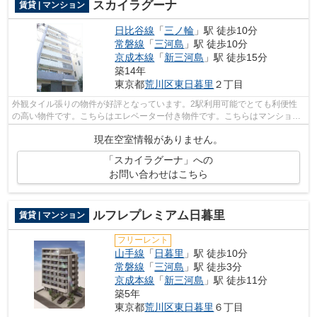
スカイラグーナ
賃貸 | マンション
日比谷線
「
三ノ輪
」駅 徒歩10分
常磐線
「
三河島
」駅 徒歩10分
京成本線
「
新三河島
」駅 徒歩15分
築14年
東京都
荒川区
東日暮里
２丁目
外観タイル張りの物件が好評となっています。2駅利用可能でとても利便性
の高い物件です。こちらはエレベーター付き物件です。こちらはマンション
タイプになります。トラスト・レジデン...
現在空室情報がありません。
「スカイラグーナ」への
お問い合わせはこちら
ルフレプレミアム日暮里
賃貸 | マンション
フリーレント
山手線
「
日暮里
」駅 徒歩10分
常磐線
「
三河島
」駅 徒歩3分
京成本線
「
新三河島
」駅 徒歩11分
築5年
東京都
荒川区
東日暮里
６丁目