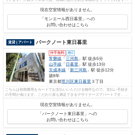
駅から徒歩6分に立地する、魅力的な駅...
現在空室情報がありません。
「モンエール西日暮里」への
お問い合わせはこちら
パークノート東日暮里
賃貸 | アパート
仲手無料
敷0
常磐線
「
三河島
」駅 徒歩5分
山手線
「
日暮里
」駅 徒歩13分
京成本線
「
新三河島
」駅 徒歩12分
築8年
東京都
荒川区
東日暮里
３丁目
こちらは初期費用をカードでお支払いいただける物件なので、支払い手続き
の手間が省けます。こだわり派も満足できるデザイナーズアパートです。忙
しいあなたの時間を有効的に使えるの...
現在空室情報がありません。
「パークノート東日暮里」への
お問い合わせはこちら