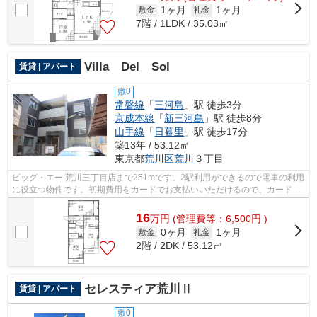
1ヶ月
1ヶ月
敷金
礼金
7階 / 1LDK / 35.03㎡
Villa Del Sol
賃貸 | アパート
敷0
常磐線
「
三河島
」駅 徒歩3分
京成本線
「
新三河島
」駅 徒歩8分
山手線
「
日暮里
」駅 徒歩17分
築13年 / 53.12㎡
東京都
荒川区
荒川
３丁目
ビッグ・エー 荒川三丁目店まで251mです。2駅利用ができるので電車の利用
に役立つ物件です。初期費用をカードでお支払いいただけるので、カードで
決済したい方にもおすすめです。こち...
16
万
円
(管理費等：6,500円 )
0ヶ月
1ヶ月
敷金
礼金
2階 / 2DK / 53.12㎡
セレスティア荒川Ⅱ
賃貸 | アパート
敷0