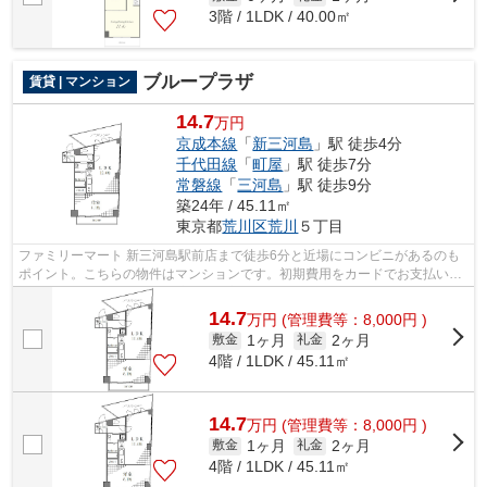
3階 / 1LDK / 40.00㎡
ブループラザ
賃貸 | マンション
14.7
万円
京成本線
「
新三河島
」駅 徒歩4分
千代田線
「
町屋
」駅 徒歩7分
常磐線
「
三河島
」駅 徒歩9分
築24年 / 45.11㎡
東京都
荒川区
荒川
５丁目
ファミリーマート 新三河島駅前店まで徒歩6分と近場にコンビニがあるのも
ポイント。こちらの物件はマンションです。初期費用をカードでお支払いい
ただけるので、カードで決済したい方...
14.7
万
円
(管理費等：8,000円 )
1ヶ月
2ヶ月
敷金
礼金
4階 / 1LDK / 45.11㎡
14.7
万
円
(管理費等：8,000円 )
1ヶ月
2ヶ月
敷金
礼金
4階 / 1LDK / 45.11㎡