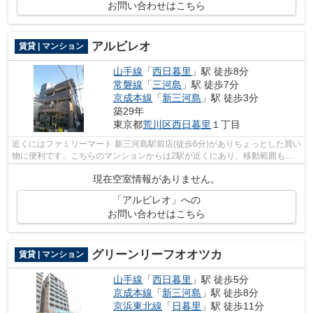
お問い合わせはこちら
アルビレオ
賃貸 | マンション
山手線
「
西日暮里
」駅 徒歩8分
常磐線
「
三河島
」駅 徒歩7分
京成本線
「
新三河島
」駅 徒歩3分
築29年
東京都
荒川区
西日暮里
１丁目
近くにはファミリーマート 新三河島駅前店(徒歩6分)がありちょっとした買い
物に便利です。こちらのマンションからは2駅が近くにあり、移動範囲も広
がります。場所が平坦なのは、ランニ...
現在空室情報がありません。
「アルビレオ」への
お問い合わせはこちら
グリーンリーフオオツカ
賃貸 | マンション
山手線
「
西日暮里
」駅 徒歩5分
京成本線
「
新三河島
」駅 徒歩8分
京浜東北線
「
日暮里
」駅 徒歩11分