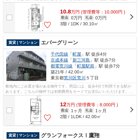
ル張りは、外面の耐久性にも優れます...
10.8
万
円
(管理費等：10,000円 )
0万円
0万円
敷金
礼金
3階 / 1DK / 30.10㎡
エバーグリーン
賃貸 | マンション
千代田線
「
町屋
」駅 徒歩4分
京成本線
「
新三河島
」駅 徒歩7分
都電荒川線
「
町屋駅前
」駅 徒歩7分
築21年 / 42.00㎡
東京都
荒川区
荒川
５丁目
敷地内にごみ置き場がある物件です。周辺には、徒歩4分で利用できる駅が
あります。こちらの物件では初期費用をカードでお支払いいただけます。お
使いいただける駅は2駅あり、行き先に...
12
万
円
(管理費等：8,000円 )
1ヶ月
1ヶ月
敷金
礼金
2階 / 1LDK / 42.00㎡
グランフォークスⅠ鷹翔
賃貸 | マンション