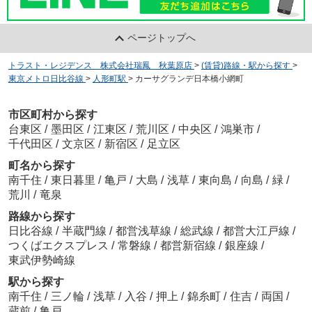
ページトップへ
トラスト・レジデンス 株式会社瑞鳳 秋葉原店
>
(賃貸)路線・駅から探す
>
東京メトロ日比谷線
>
人形町駅
>
カーサグランデ日本橋小網町
市区町村から探す
台東区
/
墨田区
/
江東区
/
荒川区
/
中央区
/
鴻巣市
/
千代田区
/
文京区
/
新宿区
/
足立区
町名から探す
南千住
/
東日暮里
/
亀戸
/
大島
/
浅草
/
東向島
/
向島
/
緑
/
荒川
/
竜泉
路線から探す
日比谷線
/
半蔵門線
/
都営浅草線
/
総武線
/
都営大江戸線
/
つくばエクスプレス
/
常磐線
/
都営新宿線
/
銀座線
/
東武伊勢崎線
駅から探す
南千住
/
三ノ輪
/
浅草
/
入谷
/
押上
/
錦糸町
/
住吉
/
両国
/
蔵前
/
亀戸