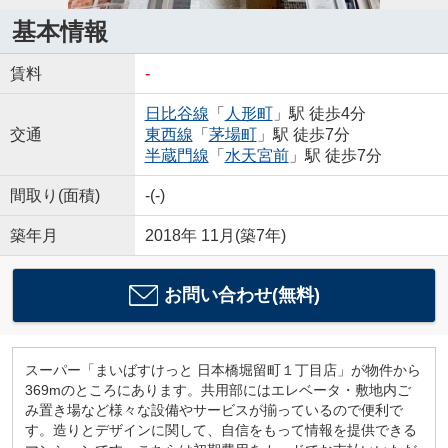
基本情報
賃料
-
日比谷線
「
人形町
」駅 徒歩4分
交通
東西線
「
茅場町
」駅 徒歩7分
半蔵門線
「
水天宮前
」駅 徒歩7分
間取り(面積)
-(-)
築年月
2018年 11月(築7年)
お問い合わせ(無料)
スーパー「まいばすけっと 日本橋堀留町１丁目店」が物件から
369mのところにあります。共用部にはエレベータ・敷地内ご
み置き場など様々な設備やサービスが揃っているので便利で
す。造りとデザインに関して、自信をもって情報を提供できる