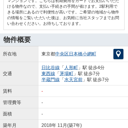
マンションです。こちらは初期費用をカードでお支払いいただ
ける物件なので、支払い手続きの手間が省けます。2駅利用で
きる場所にあるので利便性が高いです。ご希望の地域から物件
の情報をご覧いただいた後は、お気軽に当社スタッフまでお問
い合わせください。お待ちしております。
物件概要
所在地
東京都
中央区
日本橋小網町
日比谷線
「
人形町
」駅 徒歩4分
交通
東西線
「
茅場町
」駅 徒歩7分
半蔵門線
「
水天宮前
」駅 徒歩7分
賃料
-
管理費等
-
面積
-
築年月
2018年 11月(築7年)