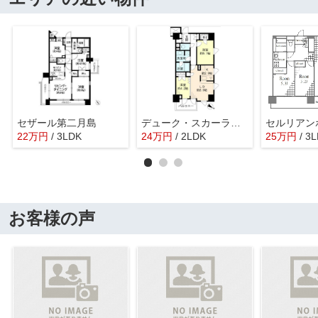
セザール第二月島
デューク・スカーラ日本橋
22
万
円
/ 3LDK
24
万
円
/ 2LDK
25
万
円
/ 3
お客様の声