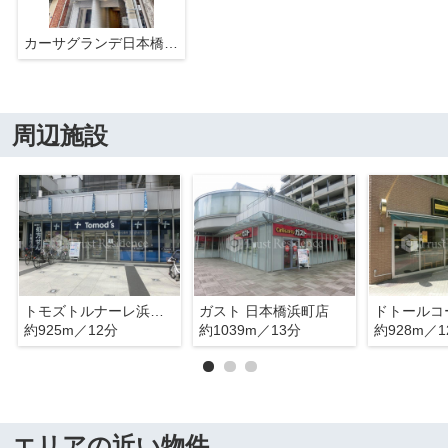
カーサグランデ日本橋小網町
周辺施設
トモズトルナーレ浜町店
ガスト 日本橋浜町店
約925m／12分
約1039m／13分
約928m／1
エリアの近い物件