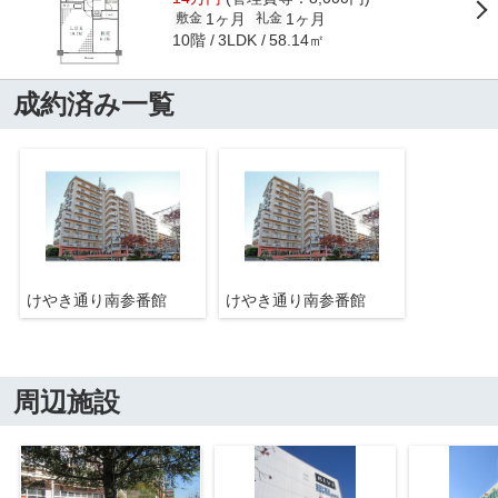
1ヶ月
1ヶ月
敷金
礼金
10階
58.14㎡
3LDK
成約済み一覧
けやき通り南参番館
けやき通り南参番館
周辺施設