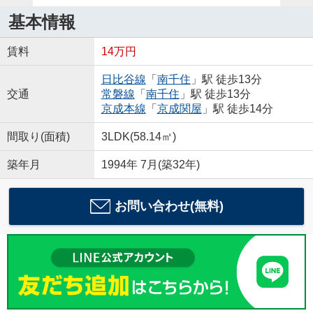
基本情報
賃料
14万円
日比谷線
「
南千住
」駅 徒歩13分
交通
常磐線
「
南千住
」駅 徒歩13分
京成本線
「
京成関屋
」駅 徒歩14分
間取り(面積)
3LDK(58.14㎡)
築年月
1994年 7月(築32年)
お問い合わせ(無料)