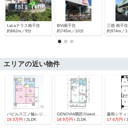
LaLaテラス南千住
BiVi南千住
三徳 南千
約662m／9分
約745m／10分
約974m／1
エリアの近い物件
パピルス三ノ輪レジデンス
GENOVIA隅田川west skygarden
19.3
万
円
/ 2LDK
18.9
万
円
/ 2LDK
17.6
万
円
/