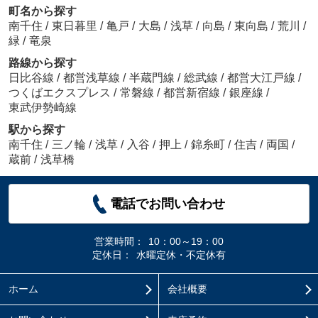
町名から探す
南千住
/
東日暮里
/
亀戸
/
大島
/
浅草
/
向島
/
東向島
/
荒川
/
緑
/
竜泉
路線から探す
日比谷線
/
都営浅草線
/
半蔵門線
/
総武線
/
都営大江戸線
/
つくばエクスプレス
/
常磐線
/
都営新宿線
/
銀座線
/
東武伊勢崎線
駅から探す
南千住
/
三ノ輪
/
浅草
/
入谷
/
押上
/
錦糸町
/
住吉
/
両国
/
蔵前
/
浅草橋
電話でお問い合わせ
営業時間：
10：00～19：00
定休日：
水曜定休・不定休有
ホーム
会社概要