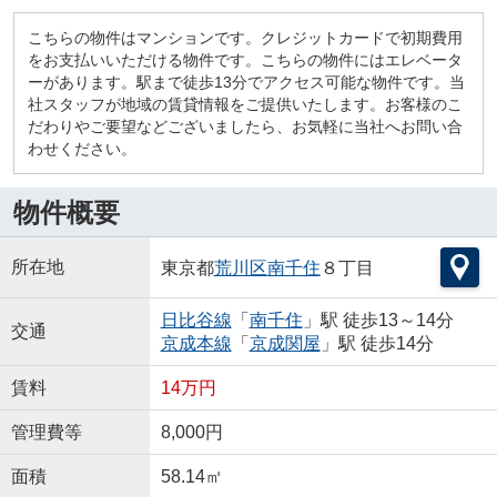
こちらの物件はマンションです。クレジットカードで初期費用
をお支払いいただける物件です。こちらの物件にはエレベータ
ーがあります。駅まで徒歩13分でアクセス可能な物件です。当
社スタッフが地域の賃貸情報をご提供いたします。お客様のこ
だわりやご要望などございましたら、お気軽に当社へお問い合
わせください。
物件概要
所在地
東京都
荒川区
南千住
８丁目
日比谷線
「
南千住
」駅 徒歩13～14分
交通
京成本線
「
京成関屋
」駅 徒歩14分
賃料
14万円
管理費等
8,000円
面積
58.14㎡