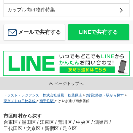
カップル向け物件特集
メールで共有する
LINEで共有する
ページトップへ
トラスト・レジデンス 株式会社瑞鳳 秋葉原店
>
(賃貸)路線・駅から探す
>
東京メトロ日比谷線
>
南千住駅
>
けやき通り南参番館
市区町村から探す
台東区
/
墨田区
/
江東区
/
荒川区
/
中央区
/
鴻巣市
/
千代田区
/
文京区
/
新宿区
/
足立区