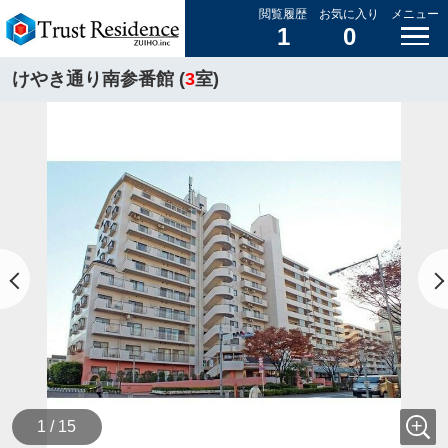
閲覧履歴
お気に入り
メニュー
1
0
けやき通り南参番館 (
3
室)
1 / 15