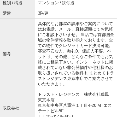
種別 / 構造
マンション / 鉄骨造
階建
3階建
具体的なお部屋の詳細やご案内について
はお電話、メール、直接店頭にてお気軽
にご相談下さいませ。 当店では首都圏全
域の物件情報を取り揃えております。全
ての物件でクレジットカード決済可能。
審査不安な方、敷礼0、保証人不要、ペ
備考
ット可、その他、どんなご条件でもお気
軽にご相談下さい。インターネットに掲
載されていない非公開物件や他社様のお
取り扱いされている物件も まとめてトラ
ストレジデンス東京本店でご案内させて
いただきます。
トラスト・レジデンス 株式会社瑞鳳
東京本店
東京都中央区八重洲１丁目4-20 MTエス
取扱会社
テートビル5F
TEL:03-3548-8433