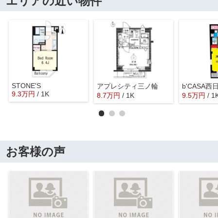
エリアの近い物件
STONE'S
アプレシティ三ノ輪
b'CASA西
9.3
万
円
/ 1K
8.7
万
円
/ 1K
9.5
万
円
/ 1
お客様の声