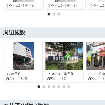
ラヴィエント南千住
ラヴィエント南千住
ラヴィエ
周辺施設
BiVi南千住
LaLaテラス南千住
デニーズ 
約752m／10分
約665m／9分
約558m／