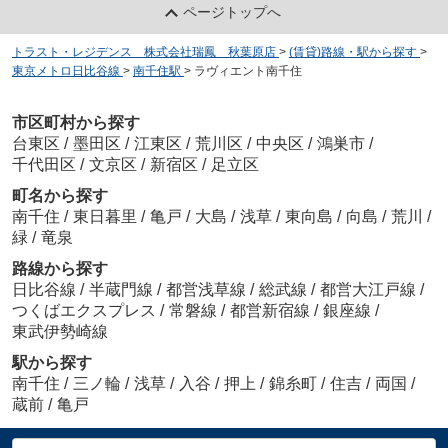
ページトップへ
トラスト・レジデンス 株式会社瑞鳳 秋葉原店
>
(賃貸)路線・駅から探す
>
東京メトロ日比谷線
>
南千住駅
>
ラヴィエント南千住
市区町村から探す
台東区
/
墨田区
/
江東区
/
荒川区
/
中央区
/
鴻巣市
/
千代田区
/
文京区
/
新宿区
/
足立区
町名から探す
南千住
/
東日暮里
/
亀戸
/
大島
/
浅草
/
東向島
/
向島
/
荒川
/
緑
/
竜泉
路線から探す
日比谷線
/
半蔵門線
/
都営浅草線
/
総武線
/
都営大江戸線
/
つくばエクスプレス
/
常磐線
/
都営新宿線
/
銀座線
/
東武伊勢崎線
駅から探す
南千住
/
三ノ輪
/
浅草
/
入谷
/
押上
/
錦糸町
/
住吉
/
両国
/
蔵前
/
亀戸