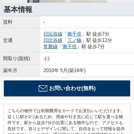
基本情報
賃料
-
日比谷線
「
南千住
」駅 徒歩7分
交通
日比谷線
「
三ノ輪
」駅 徒歩12分
常磐線
「
南千住
」駅 徒歩7分
間取り(面積)
-(-)
築年月
2010年 5月(築16年)
お問い合わせ(無料)
こちらの物件では初期費用をカードでお支払いいただけます。
近くに駅が2つあるため、用途や行き先に応じて駅を選べる物
件です。駅から徒歩7分の位置にある物件なので、アクセスも
良好です。造りとデザインに関して、自信をもって情報を提供