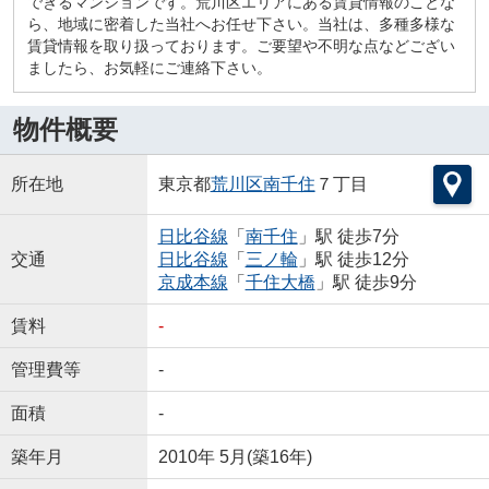
できるマンションです。荒川区エリアにある賃貸情報のことな
ら、地域に密着した当社へお任せ下さい。当社は、多種多様な
賃貸情報を取り扱っております。ご要望や不明な点などござい
ましたら、お気軽にご連絡下さい。
物件概要
所在地
東京都
荒川区
南千住
７丁目
日比谷線
「
南千住
」駅 徒歩7分
交通
日比谷線
「
三ノ輪
」駅 徒歩12分
京成本線
「
千住大橋
」駅 徒歩9分
賃料
-
管理費等
-
面積
-
築年月
2010年 5月(築16年)