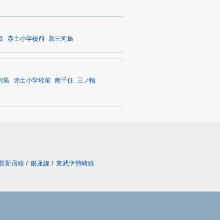
目
赤土小学校前
新三河島
河島
赤土小学校前
南千住
三ノ輪
営新宿線
/
銀座線
/
東武伊勢崎線