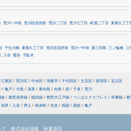
橋
荒川一中前
荒川区役所前
荒川二丁目
荒川七丁目
町屋二丁目
東尾久三丁
目
千住大橋
東尾久三丁目
荒川区役所前
荒川一中前
新三河島
三ノ輪橋
三
端
入谷
鶯谷
千駄木
江東区
/
荒川区
/
中央区
/
鴻巣市
/
千代田区
/
文京区
/
新宿区
/
足立区
里
/
亀戸
/
大島
/
浅草
/
東向島
/
向島
/
緑
/
千束
/
荒川
門線
/
都営浅草線
/
総武線
/
都営大江戸線
/
つくばエクスプレス
/
常磐線
/
都
浅草
/
入谷
/
押上
/
錦糸町
/
住吉
/
両国
/
蔵前
/
亀戸
ンス 株式会社瑞鳳 秋葉原店