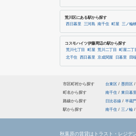
荒川区にある駅から探す
西日暮里
三河島
南千住
町屋
三ノ輪
コスモハイツ伊藤周辺の駅から探す
荒川七丁目
町屋
荒川二丁目
町屋二丁
北千住
西日暮里
京成関屋
日暮里
田
市区町村から探す
台東区
/
墨田区
/
町名から探す
南千住
/
東日暮
路線から探す
日比谷線
/
半蔵
駅から探す
南千住
/
三ノ輪
/
秋葉原の賃貸はトラスト・レジデ