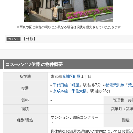
※写真や図と実際の現状とが異なる場合は現状を優先させていただきます
【外観】
コメント
コスモハイツ伊藤
の物件概要
所在地
東京都
荒川区
町屋
１丁目
千代田線
「
町屋
」駅 徒歩7分
都電荒川線
「
荒
交通
京成本線
「
千住大橋
」駅 徒歩23分
賃料
-
管理費・共
面積
-
築年月（築
マンション / 鉄筋コンクリー
種別/構造
階建
ト
具体的なお部屋の詳細やご案内についてはお電話