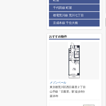
町屋
千代田線 町屋
都電荒川線 荒川七丁目
京成本線 千住大橋
おすすめ物件
メゾンベール
東京都荒川区西日暮里２丁目
山手線「日暮里」駅 徒歩8分
築16年