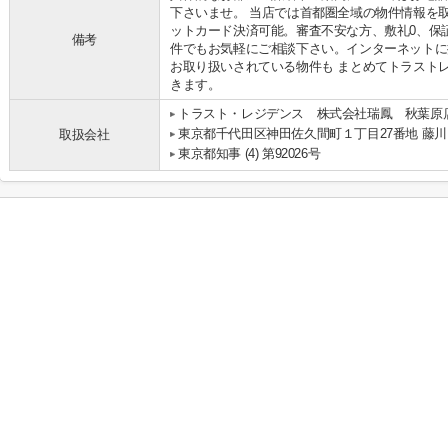
下さいませ。 当店では首都圏全域の物件情報を
ットカード決済可能。審査不安な方、敷礼0、保
備考
件でもお気軽にご相談下さい。インターネットに
お取り扱いされている物件も まとめてトラスト
きます。
トラスト・レジデンス 株式会社瑞鳳 秋葉原
東京都千代田区神田佐久間町１丁目27番地 藤川
取扱会社
東京都知事 (4) 第92026号