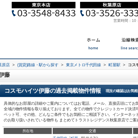
営業時間：
10
葉原店
>
(賃貸)路線・駅から探す
>
東京メトロ千代田線
>
町屋駅
>
コス
伊藤
コスモハイツ伊藤
の過去掲載物件情報
現況の確認はお気軽
具体的なお部屋の詳細やご案内についてはお電話、メール、直接店頭にてお気
全域の物件情報を取り揃えております。全ての物件でクレジットカード決済
ペット可、その他、どんなご条件でもお気軽にご相談下さい。インターネッ
のお取り扱いされている物件も まとめてトラストレジデンス秋葉原店でご案
所在地
交通