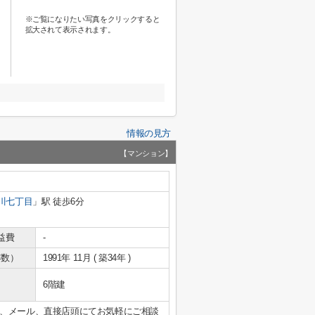
※ご覧になりたい写真をクリックすると
拡大されて表示されます。
情報の見方
【マンション】
川七丁目
」駅 徒歩6分
益費
-
年数）
1991年 11月 ( 築34年 )
6階建
、メール、直接店頭にてお気軽にご相談