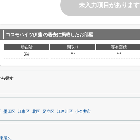
未入力項目があります
コスモハイツ伊藤
の過去に掲載したお部屋
所在階
間取り
専有面積
5階
***
***
から探す
区
墨田区
江東区
北区
足立区
江戸川区
小金井市
東尾久