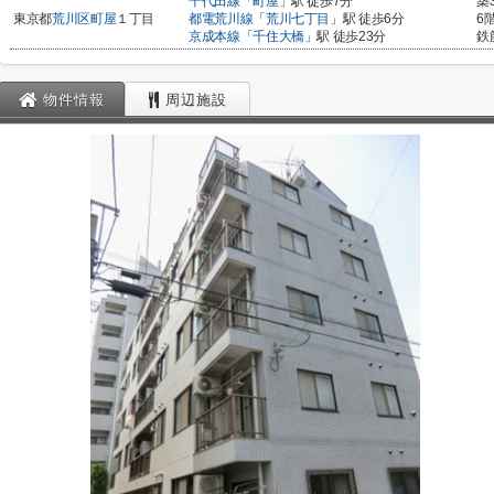
千代田線
「
町屋
」駅 徒歩7分
築
東京都
荒川区
町屋
１丁目
都電荒川線
「
荒川七丁目
」駅 徒歩6分
6
京成本線
「
千住大橋
」駅 徒歩23分
鉄
物件情報
周辺施設