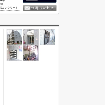
34年
階建
筋コンクリート