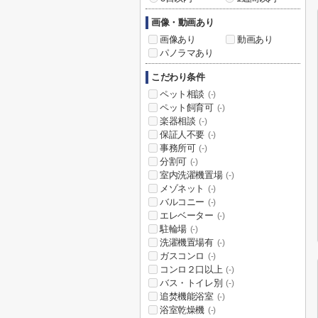
画像・動画あり
画像あり
動画あり
パノラマあり
こだわり条件
ペット相談
(-)
ペット飼育可
(-)
楽器相談
(-)
保証人不要
(-)
事務所可
(-)
分割可
(-)
室内洗濯機置場
(-)
メゾネット
(-)
バルコニー
(-)
エレベーター
(-)
駐輪場
(-)
洗濯機置場有
(-)
ガスコンロ
(-)
コンロ２口以上
(-)
バス・トイレ別
(-)
追焚機能浴室
(-)
浴室乾燥機
(-)