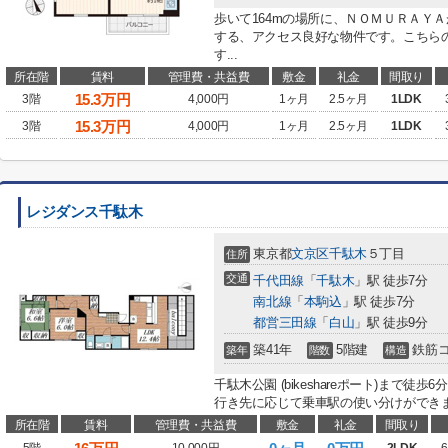
歩いて164mの場所に、ＮＯＭＵＲＡＹ
する、アクセス良好な物件です。こちら
す...
所在階
賃料
管理費・共益費
敷金
礼金
間取り
15.3
万円
3階
4,000円
1ヶ月
2.5ヶ月
1LDK
15.3
万円
3階
4,000円
1ヶ月
2.5ヶ月
1LDK
レジダンス千駄木
東京都
文京区
千駄木
５丁目
住所
交通
千代田線
「
千駄木
」駅 徒歩7分
南北線
「
本駒込
」駅 徒歩7分
都営三田線
「
白山
」駅 徒歩9分
築41年
5階建
鉄筋
築年
階数
構造
千駄木公園 (bikeshareポート)まで
行き先に応じて乗車駅の使い分けができま
所在階
賃料
管理費・共益費
敷金
礼金
間取り