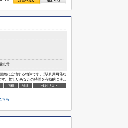
6.91㎡
詳細を見る
追加する
量鉄骨
距離に立地する物件です。2駅利用可能な
す。忙しいあなたの時間を有効的に使...
面積
詳細
検討リスト
こちら