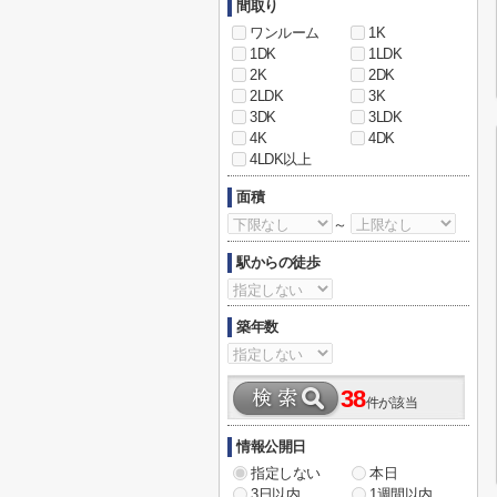
間取り
ワンルーム
1K
1DK
1LDK
2K
2DK
2LDK
3K
3DK
3LDK
4K
4DK
4LDK以上
面積
～
駅からの徒歩
築年数
38
件が該当
情報公開日
指定しない
本日
3日以内
1週間以内