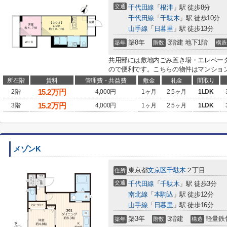
交通
千代田線
「
根津
」駅 徒歩8分
千代田線
「
千駄木
」駅 徒歩10分
山手線
「
日暮里
」駅 徒歩13分
築8年
3階建 地下1階
築年
階数
構造
共用部には敷地内ごみ置き場・エレベー
ので便利です。こちらの物件はマンション
所在階
賃料
管理費・共益費
敷金
礼金
間取り
15.2
万円
2階
4,000円
1ヶ月
2.5ヶ月
1LDK
15.2
万円
3階
4,000円
1ヶ月
2.5ヶ月
1LDK
メゾンK
東京都
文京区
千駄木
２丁目
住所
交通
千代田線
「
千駄木
」駅 徒歩3分
南北線
「
本駒込
」駅 徒歩12分
山手線
「
日暮里
」駅 徒歩16分
築3年
3階建
軽量鉄
築年
階数
構造