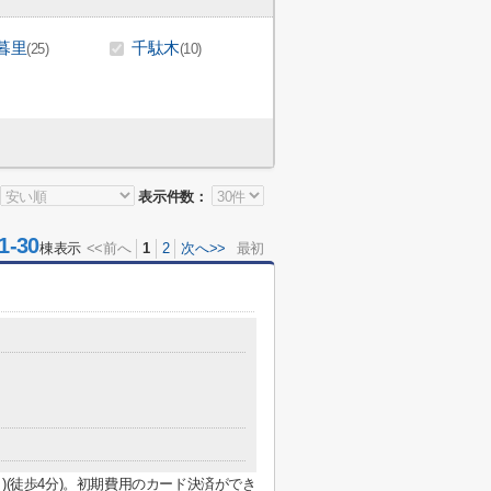
暮里
千駄木
(25)
(10)
表示件数：
-30
棟表示
<<前へ
1
2
次へ>>
最初
ート)(徒歩4分)。初期費用のカード決済ができ