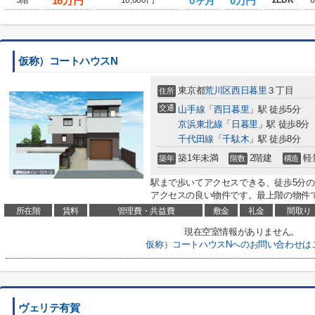
16
万円
0ヶ月
0万円
5階
10,000円
2LDK
6
仮称）コートハウスN
東京都
荒川区
西日暮里
３丁目
住所
交通
山手線
「
西日暮里
」駅 徒歩5分
京浜東北線
「
日暮里
」駅 徒歩8分
千代田線
「
千駄木
」駅 徒歩8分
築1年未満
2階建
軽
築年
階数
構造
駅まで歩いてアクセスできる、徒歩5分の
アクセスの良い物件です。最上階の物件で
所在階
賃料
管理費・共益費
敷金
礼金
間取り
現在空室情報がありません。
仮称）コートハウスNへのお問い合わせは
ヴェリテ有賀