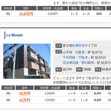
ます。駅から徒歩7分の物件なら、駅前の
所在階
賃料
管理費・共益費
敷金
礼金
間取り
11.6
万円
3階
4,000円
1ヶ月
1ヶ月
1DK
2
Le Monde
東京都
台東区
谷中
３丁目
住所
交通
山手線
「
日暮里
」駅 徒歩7分
千代田線
「
千駄木
」駅 徒歩5分
京浜東北線
「
西日暮里
」駅 徒歩7
築15年
3階建
軽量
築年
階数
構造
どらっぐぱぱす 谷中まで徒歩2分にある
初期費用をカードでお支払いいただける物
所在階
賃料
管理費・共益費
敷金
礼金
間取り
13
万円
3階
5,000円
1ヶ月
1ヶ月
1LDK
29
13
万円
3階
5,000円
1ヶ月
1ヶ月
1LDK
29