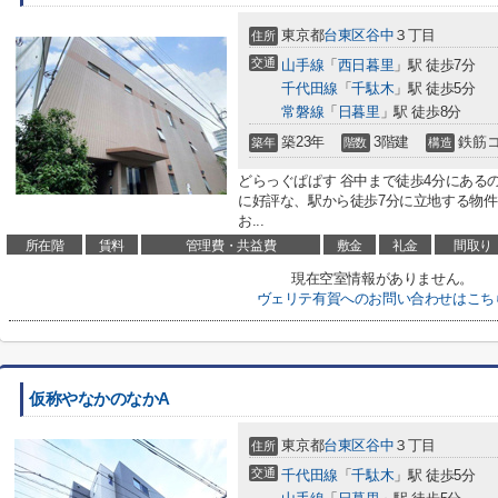
東京都
台東区
谷中
３丁目
住所
交通
山手線
「
西日暮里
」駅 徒歩7分
千代田線
「
千駄木
」駅 徒歩5分
常磐線
「
日暮里
」駅 徒歩8分
築23年
3階建
鉄筋
築年
階数
構造
どらっぐぱぱす 谷中まで徒歩4分にある
に好評な、駅から徒歩7分に立地する物
お...
所在階
賃料
管理費・共益費
敷金
礼金
間取り
現在空室情報がありません。
ヴェリテ有賀へのお問い合わせはこち
仮称やなかのなかA
東京都
台東区
谷中
３丁目
住所
交通
千代田線
「
千駄木
」駅 徒歩5分