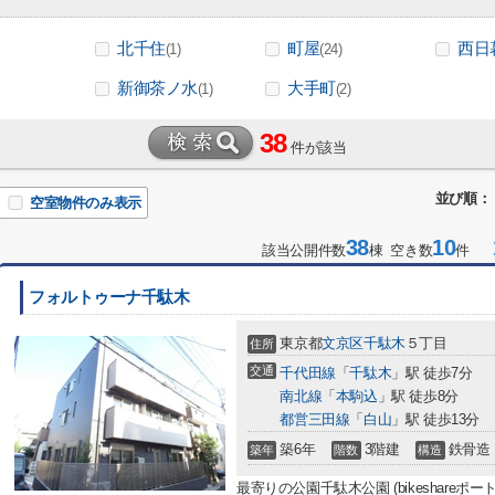
北千住
町屋
西日
(1)
(24)
新御茶ノ水
大手町
(1)
(2)
38
件が該当
並び順：
空室物件のみ表示
38
10
1
該当公開件数
棟 空き数
件
フォルトゥーナ千駄木
東京都
文京区
千駄木
５丁目
住所
交通
千代田線
「
千駄木
」駅 徒歩7分
南北線
「
本駒込
」駅 徒歩8分
都営三田線
「
白山
」駅 徒歩13分
築6年
3階建
鉄骨造
築年
階数
構造
最寄りの公園千駄木公園 (bikeshareポ