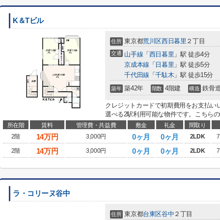
K＆Tビル
東京都
荒川区
西日暮里
２丁目
住所
交通
山手線
「
西日暮里
」駅 徒歩4分
京成本線
「
日暮里
」駅 徒歩5分
千代田線
「
千駄木
」駅 徒歩15分
築42年
4階建
鉄骨
築年
階数
構造
クレジットカードで初期費用をお支払い
選べる2駅利用可能な物件です。こちらの物
所在階
賃料
管理費・共益費
敷金
礼金
間取り
14
万円
0ヶ月
0ヶ月
2階
3,000円
2LDK
7
14
万円
0ヶ月
0ヶ月
2階
3,000円
2LDK
7
ラ・コリーヌ谷中
東京都
台東区
谷中
２丁目
住所