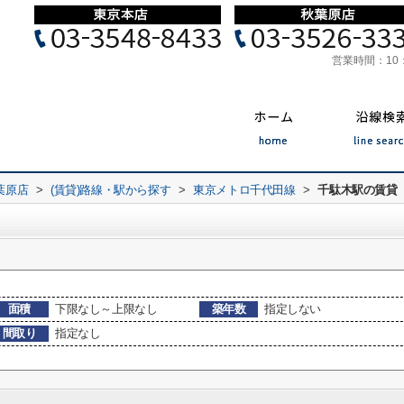
営業時間：
10
葉原店
>
(賃貸)路線・駅から探す
>
東京メトロ千代田線
>
千駄木駅の賃貸
面積
下限なし～上限なし
築年数
指定しない
間取り
指定なし