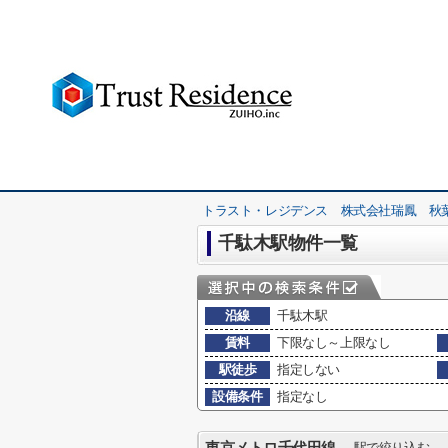
トラスト・レジデンス 株式会社瑞鳳 秋
千駄木駅物件一覧
沿線
千駄木駅
賃料
下限なし～上限なし
駅徒歩
指定しない
設備条件
指定なし
駅で絞り込む