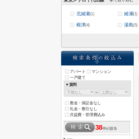
東京メトロ千代田線
北綾瀬
綾瀬
(1)
(1)
根津
湯島
(4)
(5)
アパート
マンション
一戸建て
▼賃料
～
敷金・保証金なし
礼金・敷引なし
共益費・管理費込み
38
件が該当