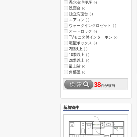
温水洗浄便座
(-)
洗面台
(-)
独立洗面台
(-)
エアコン
(-)
ウォークインクロゼット
(-)
オートロック
(-)
TVモニタ付インターホン
(-)
宅配ボックス
(-)
2階以上
(-)
10階以上
(-)
20階以上
(-)
最上階
(-)
角部屋
(-)
38
件が該当
新着物件