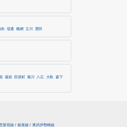
錦糸
堤通
横網
立川
墨田
国
蔵前
田原町
菊川
八広
大島
森下
営新宿線
/
銀座線
/
東武伊勢崎線