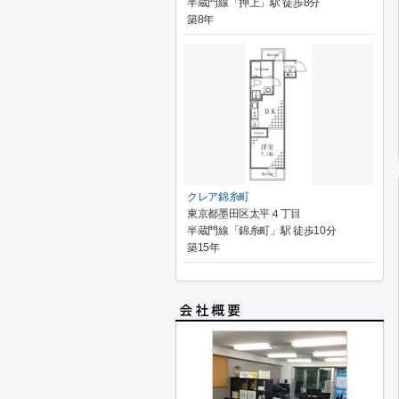
半蔵門線「押上」駅 徒歩8分
築8年
クレア錦糸町
東京都墨田区太平４丁目
半蔵門線「錦糸町」駅 徒歩10分
築15年