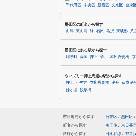
千代田区
中央区
新宿区
文京区
台東
墨田区の町名から探す
向島
東向島
緑
石原
亀沢
東駒形
八
墨田区にある駅から探す
錦糸町
両国
押上
菊川
本所吾妻橋
京
ウィズリー押上周辺の駅から探す
押上
小村井
本所吾妻橋
曳舟
京成曳
鐘ヶ淵
浅草橋
市区町村から探す
台東区
/
墨田区
/
町名から探す
南千住
/
東日暮
路線から探す
日比谷線
/
都営