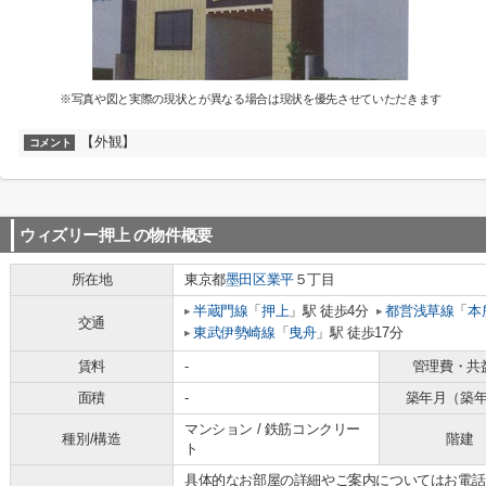
※写真や図と実際の現状とが異なる場合は現状を優先させていただきます
【外観】
コメント
ウィズリー押上
の物件概要
所在地
東京都
墨田区
業平
５丁目
半蔵門線
「
押上
」駅 徒歩4分
都営浅草線
「
本
交通
東武伊勢崎線
「
曳舟
」駅 徒歩17分
賃料
-
管理費・共
面積
-
築年月（築
マンション / 鉄筋コンクリー
種別/構造
階建
ト
具体的なお部屋の詳細やご案内についてはお電話