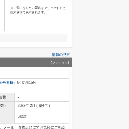
※ご覧になりたい写真をクリックすると
拡大されて表示されます。
情報の見方
【マンション】
所吾妻橋
」駅 徒歩15分
益費
-
年数）
2022年 2月 ( 築4年 )
5階建
、メール、直接店頭にてお気軽にご相談