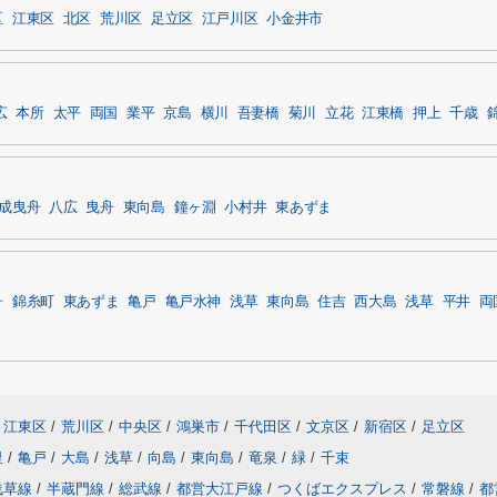
区
江東区
北区
荒川区
足立区
江戸川区
小金井市
広
本所
太平
両国
業平
京島
横川
吾妻橋
菊川
立花
江東橋
押上
千歳
成曳舟
八広
曳舟
東向島
鐘ヶ淵
小村井
東あずま
舟
錦糸町
東あずま
亀戸
亀戸水神
浅草
東向島
住吉
西大島
浅草
平井
両
江東区
/
荒川区
/
中央区
/
鴻巣市
/
千代田区
/
文京区
/
新宿区
/
足立区
里
/
亀戸
/
大島
/
浅草
/
向島
/
東向島
/
竜泉
/
緑
/
千束
浅草線
/
半蔵門線
/
総武線
/
都営大江戸線
/
つくばエクスプレス
/
常磐線
/
都