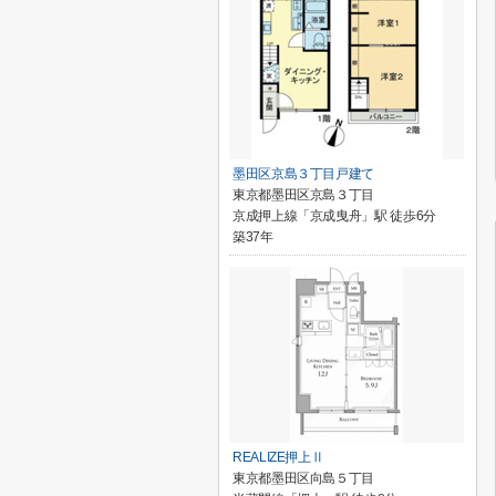
墨田区京島３丁目戸建て
東京都墨田区京島３丁目
京成押上線「京成曳舟」駅 徒歩6分
築37年
REALIZE押上Ⅱ
東京都墨田区向島５丁目