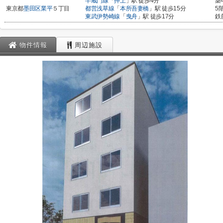
半蔵門線
「
押上
」駅 徒歩4分
築
東京都
墨田区
業平
５丁目
都営浅草線
「
本所吾妻橋
」駅 徒歩15分
5
東武伊勢崎線
「
曳舟
」駅 徒歩17分
鉄
物件情報
周辺施設