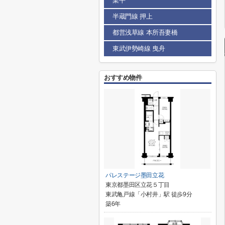
業平
半蔵門線 押上
都営浅草線 本所吾妻橋
東武伊勢崎線 曳舟
おすすめ物件
パレステージ墨田立花
東京都墨田区立花５丁目
東武亀戸線「小村井」駅 徒歩9分
築6年