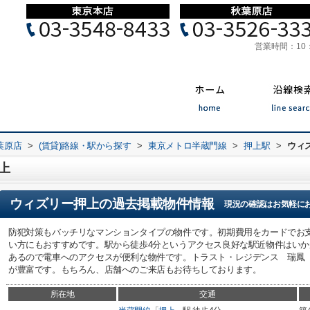
営業時間：
10
葉原店
>
(賃貸)路線・駅から探す
>
東京メトロ半蔵門線
>
押上駅
>
ウィ
上
ウィズリー押上
の過去掲載物件情報
現況の確認はお気軽に
防犯対策もバッチリなマンションタイプの物件です。初期費用をカードでお
い方にもおすすめです。駅から徒歩4分というアクセス良好な駅近物件はいか
あるので電車へのアクセスが便利な物件です。トラスト・レジデンス 瑞鳳
が豊富です。もちろん、店舗へのご来店もお待ちしております。
所在地
交通