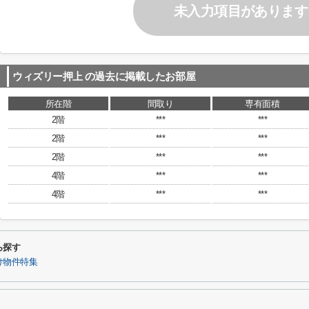
未入力項目があります
ウィズリー押上
の過去に掲載したお部屋
所在階
間取り
専有面積
2階
***
***
2階
***
***
2階
***
***
4階
***
***
4階
***
***
ら探す
け物件特集