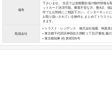
下さいませ。 当店では首都圏全域の物件情報を
ットカード決済可能。審査不安な方、敷礼0、保
備考
件でもお気軽にご相談下さい。インターネットに
お取り扱いされている物件も まとめてトラスト
きます。
トラスト・レジデンス 株式会社瑞鳳 秋葉原
東京都千代田区神田佐久間町１丁目27番地 藤川
取扱会社
東京都知事 (4) 第92026号