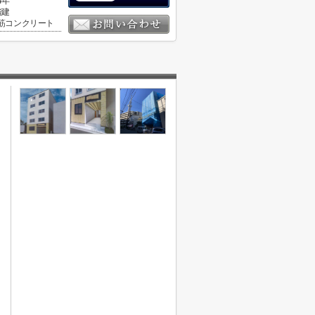
4年
階建
筋コンクリート