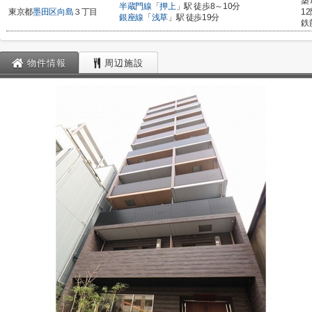
築
半蔵門線
「
押上
」駅 徒歩8～10分
東京都
墨田区
向島
３丁目
1
銀座線
「
浅草
」駅 徒歩19分
鉄
物件情報
周辺施設