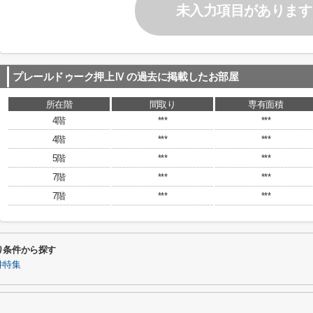
未入力項目があります
プレールドゥーク押上Ⅳ
の過去に掲載したお部屋
所在階
間取り
専有面積
4階
***
***
4階
***
***
5階
***
***
7階
***
***
7階
***
***
り条件から探す
件特集