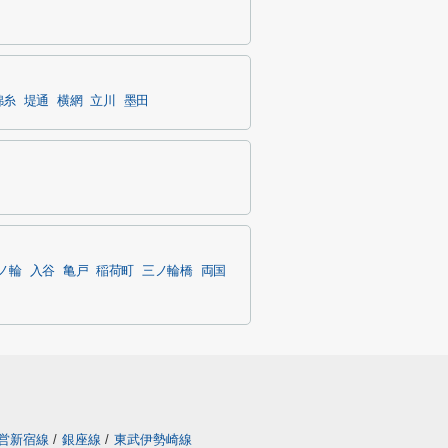
錦糸
堤通
横網
立川
墨田
ノ輪
入谷
亀戸
稲荷町
三ノ輪橋
両国
営新宿線
/
銀座線
/
東武伊勢崎線