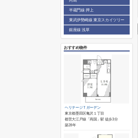
向島
半蔵門線 押上
東武伊勢崎線 東京スカイツリー
銀座線 浅草
おすすめ物件
ヘリテージＴガーデン
東京都墨田区亀沢１丁目
都営大江戸線「両国」駅 徒歩3分
築28年