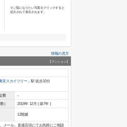
※ご覧になりたい写真をクリックすると
拡大されて表示されます。
情報の見方
【マンション】
東京スカイツリー
」駅 徒歩10分
益費
-
年数）
2018年 12月 ( 築7年 )
12階建
、メール、直接店頭にてお気軽にご相談