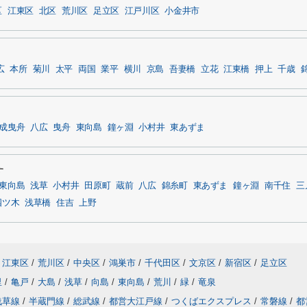
区
江東区
北区
荒川区
足立区
江戸川区
小金井市
広
本所
菊川
太平
両国
業平
横川
京島
吾妻橋
立花
江東橋
押上
千歳
成曳舟
八広
曳舟
東向島
鐘ヶ淵
小村井
東あずま
す
東向島
浅草
小村井
田原町
蔵前
八広
錦糸町
東あずま
鐘ヶ淵
南千住
三
四ツ木
浅草橋
住吉
上野
江東区
/
荒川区
/
中央区
/
鴻巣市
/
千代田区
/
文京区
/
新宿区
/
足立区
里
/
亀戸
/
大島
/
浅草
/
向島
/
東向島
/
荒川
/
緑
/
竜泉
浅草線
/
半蔵門線
/
総武線
/
都営大江戸線
/
つくばエクスプレス
/
常磐線
/
都