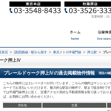
営業時間：
10
葉原店
>
(賃貸)路線・駅から探す
>
東京メトロ半蔵門線
>
押上駅
>
プレ
ーク押上Ⅳ
プレールドゥーク押上Ⅳ
の過去掲載物件情報
現況の確
こちらの物件にはエレベーターが付いています。こちらの物件はマンション
カードでお支払いいただけます。魅力的な駅近の物件で、駅まで徒歩8分です
では半蔵門線押上に近く、交通アクセス良好な不動産情報を取り扱っており
ば、お気軽にお問い合わせください。
所在地
交通