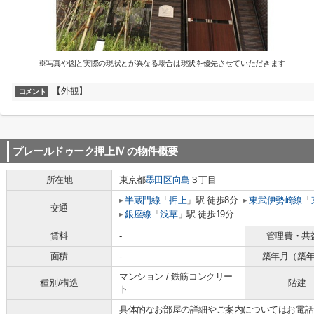
※写真や図と実際の現状とが異なる場合は現状を優先させていただきます
【外観】
コメント
プレールドゥーク押上Ⅳ
の物件概要
所在地
東京都
墨田区
向島
３丁目
半蔵門線
「
押上
」駅 徒歩8分
東武伊勢崎線
「
交通
銀座線
「
浅草
」駅 徒歩19分
賃料
-
管理費・共
面積
-
築年月（築
マンション / 鉄筋コンクリー
種別/構造
階建
ト
具体的なお部屋の詳細やご案内についてはお電話