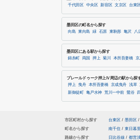
千代田区
中央区
新宿区
文京区
台東
墨田区の町名から探す
向島
東向島
緑
石原
東駒形
亀沢
八
墨田区にある駅から探す
錦糸町
両国
押上
菊川
本所吾妻橋
京
プレールドゥーク押上Ⅳ周辺の駅から探
押上
曳舟
本所吾妻橋
京成曳舟
浅草
新御徒町
亀戸水神
荒川一中前
鶯谷
市区町村から探す
台東区
/
墨田区
/
町名から探す
南千住
/
東日暮
路線から探す
日比谷線
/
都営