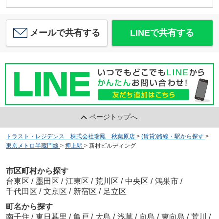
メールで共有する
LINEで共有する
ページトップへ
トラスト・レジデンス 株式会社瑞鳳 秋葉原店
>
(賃貸)路線・駅から探す
>
東京メトロ半蔵門線
>
押上駅
>
新村ビルディング
市区町村から探す
台東区
/
墨田区
/
江東区
/
荒川区
/
中央区
/
鴻巣市
/
千代田区
/
文京区
/
新宿区
/
足立区
町名から探す
南千住
/
東日暮里
/
亀戸
/
大島
/
浅草
/
向島
/
東向島
/
荒川
/