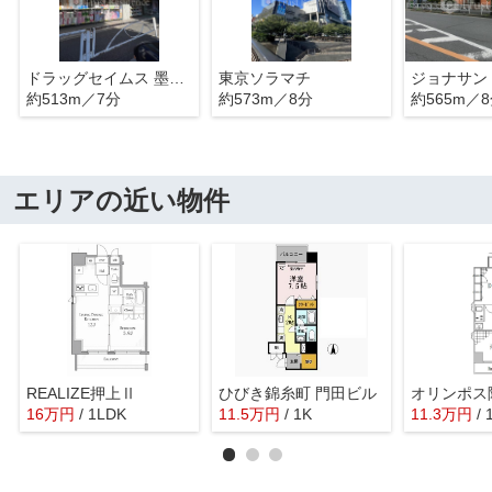
ドラッグセイムス 墨田横川店
東京ソラマチ
ジョナサン
約513m／7分
約573m／8分
約565m／
エリアの近い物件
REALIZE押上Ⅱ
ひびき錦糸町 門田ビル
16
万
円
/ 1LDK
11.5
万
円
/ 1K
11.3
万
円
/ 