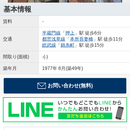
基本情報
賃料
-
半蔵門線
「
押上
」駅 徒歩6分
交通
都営浅草線
「
本所吾妻橋
」駅 徒歩11分
総武線
「
錦糸町
」駅 徒歩15分
間取り(面積)
-(-)
築年月
1977年 8月(築49年)
お問い合わせ(無料)