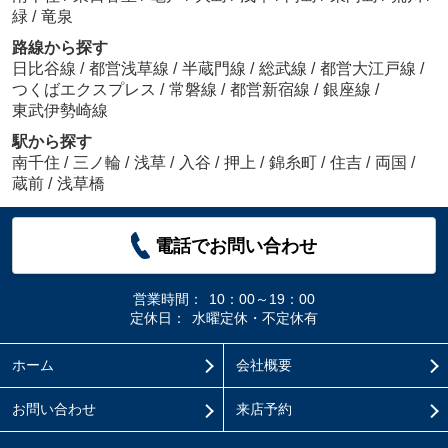
緑
/
竜泉
路線から探す
日比谷線
/
都営浅草線
/
半蔵門線
/
総武線
/
都営大江戸線
/
つくばエクスプレス
/
常磐線
/
都営新宿線
/
銀座線
/
東武伊勢崎線
駅から探す
南千住
/
三ノ輪
/
浅草
/
入谷
/
押上
/
錦糸町
/
住吉
/
両国
/
蔵前
/
浅草橋
電話でお問い合わせ
営業時間：
10：00～19：00
定休日：
水曜定休・不定休有
ホーム
会社概要
お問い合わせ
来店予約