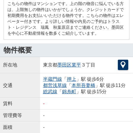
こちらの物件はマンションです。上の階の物音に悩んでいる方
は、上階無しの物件はいかがでしょうか。クレジットカードで
初期費用をお支払いいただける物件です。こちらの物件はエレ
ベーター付きです。より詳しい情報や内見のご予約はトラス
ト・レジデンス 瑞鳳 秋葉原店までご連絡ください。墨田区
を中心に不動産情報を数多くご紹介しています。
物件概要
所在地
東京都
墨田区
業平
３丁目
半蔵門線
「
押上
」駅 徒歩6分
交通
都営浅草線
「
本所吾妻橋
」駅 徒歩11分
総武線
「
錦糸町
」駅 徒歩15分
賃料
-
管理費等
-
面積
-