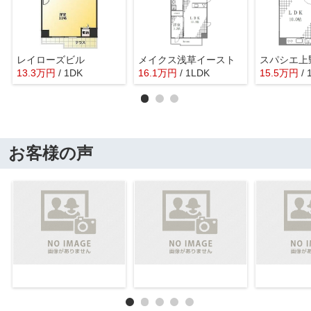
レイローズビル
メイクス浅草イースト
13.3
万
円
/ 1DK
16.1
万
円
/ 1LDK
15.5
万
円
/
お客様の声