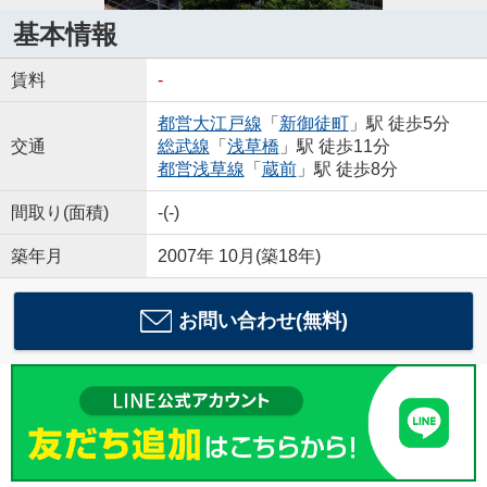
基本情報
賃料
-
都営大江戸線
「
新御徒町
」駅 徒歩5分
交通
総武線
「
浅草橋
」駅 徒歩11分
都営浅草線
「
蔵前
」駅 徒歩8分
間取り(面積)
-(-)
築年月
2007年 10月(築18年)
お問い合わせ(無料)