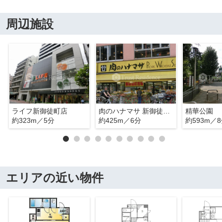
周辺施設
ライフ新御徒町店
肉のハナマサ 新御徒町店
精華公園
約323m／5分
約425m／6分
約593m／
エリアの近い物件