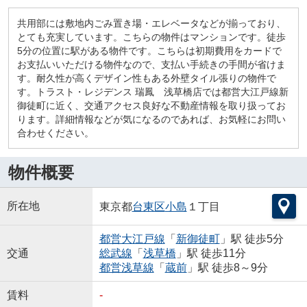
共用部には敷地内ごみ置き場・エレベータなどが揃っており、
とても充実しています。こちらの物件はマンションです。徒歩
5分の位置に駅がある物件です。こちらは初期費用をカードで
お支払いいただける物件なので、支払い手続きの手間が省けま
す。耐久性が高くデザイン性もある外壁タイル張りの物件で
す。トラスト・レジデンス 瑞鳳 浅草橋店では都営大江戸線新
御徒町に近く、交通アクセス良好な不動産情報を取り扱ってお
ります。詳細情報などが気になるのであれば、お気軽にお問い
合わせください。
物件概要
所在地
東京都
台東区
小島
１丁目
都営大江戸線
「
新御徒町
」駅 徒歩5分
交通
総武線
「
浅草橋
」駅 徒歩11分
都営浅草線
「
蔵前
」駅 徒歩8～9分
賃料
-