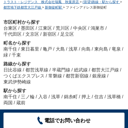
トラスト・レジデンス 株式会社瑞鳳 秋葉原店
>
(賃貸)路線・駅から探す
>
都営地下鉄都営大江戸線
>
新御徒町駅
>
ファインアドレス新御徒町
市区町村から探す
台東区
/
墨田区
/
江東区
/
荒川区
/
中央区
/
鴻巣市
/
千代田区
/
文京区
/
新宿区
/
足立区
町名から探す
南千住
/
東日暮里
/
亀戸
/
大島
/
浅草
/
向島
/
東向島
/
竜泉
/
緑
/
千束
路線から探す
日比谷線
/
都営浅草線
/
半蔵門線
/
総武線
/
都営大江戸線
/
つくばエクスプレス
/
常磐線
/
都営新宿線
/
銀座線
/
東武伊勢崎線
駅から探す
南千住
/
三ノ輪
/
入谷
/
浅草
/
錦糸町
/
押上
/
住吉
/
浅草橋
/
両国
/
蔵前
電話でお問い合わせ