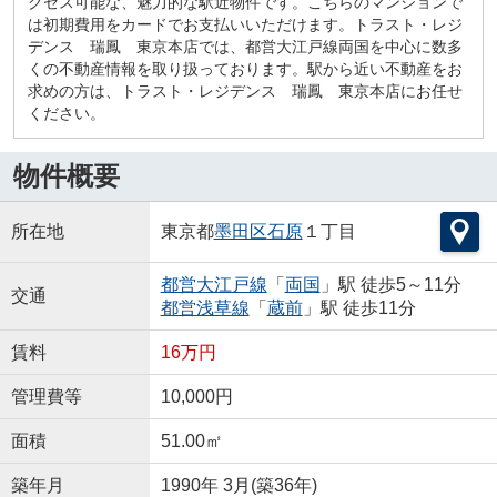
クセス可能な、魅力的な駅近物件です。こちらのマンションで
は初期費用をカードでお支払いいただけます。トラスト・レジ
デンス 瑞鳳 東京本店では、都営大江戸線両国を中心に数多
くの不動産情報を取り扱っております。駅から近い不動産をお
求めの方は、トラスト・レジデンス 瑞鳳 東京本店にお任せ
ください。
物件概要
所在地
東京都
墨田区
石原
１丁目
都営大江戸線
「
両国
」駅 徒歩5～11分
交通
都営浅草線
「
蔵前
」駅 徒歩11分
賃料
16万円
管理費等
10,000円
面積
51.00㎡
築年月
1990年 3月(築36年)