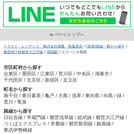
ページトップへ
トラスト・レジデンス 株式会社瑞鳳 秋葉原店
>
(賃貸)路線・駅から探す
>
都営地下鉄都営大江戸線
>
両国駅
>
エスパシオ両国
市区町村から探す
台東区
/
墨田区
/
江東区
/
荒川区
/
中央区
/
鴻巣市
/
千代田区
/
文京区
/
新宿区
/
足立区
町名から探す
南千住
/
東日暮里
/
亀戸
/
大島
/
浅草
/
東向島
/
向島
/
緑
/
荒川
/
竜泉
路線から探す
日比谷線
/
半蔵門線
/
都営浅草線
/
総武線
/
都営大江戸線
/
つくばエクスプレス
/
常磐線
/
都営新宿線
/
銀座線
/
東武伊勢崎線