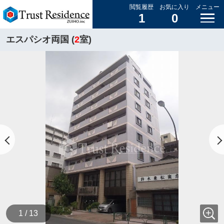
閲覧履歴
お気に入り
メニュー
1
0
エスパシオ両国 (
2
室)
1 / 13