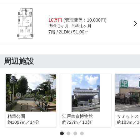
-
16万円
(管理費等：10,000円)
1ヶ月
1ヶ月
敷金
礼金
7階
51.00㎡
2LDK
周辺施設
精華公園
江戸東京博物館
約1097m／14分
約727m／10分
約183m／