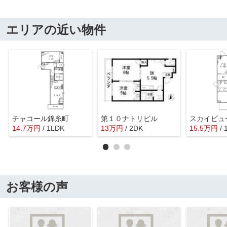
エリアの近い物件
チャコール錦糸町
第１０ナトリビル
スカイビュ
14.7
万
円
/ 1LDK
13
万
円
/ 2DK
15.5
万
円
/
お客様の声