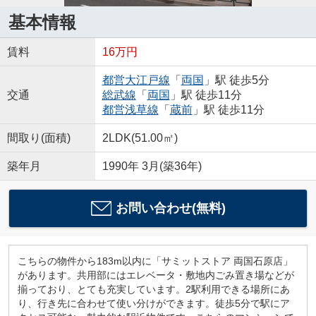
基本情報
賃料
16万円
都営大江戸線
「
両国
」駅 徒歩5分
交通
総武線
「
両国
」駅 徒歩11分
都営浅草線
「
蔵前
」駅 徒歩11分
間取り(面積)
2LDK(51.00㎡)
築年月
1990年 3月(築36年)
お問い合わせ(無料)
こちらの物件から183m以内に「サミットストア 両国石原店」
があります。共用部にはエレベータ・敷地内ごみ置き場などが
揃っており、とても充実しています。2駅利用できる場所にあ
り、行き先に合わせて使い分けができます。徒歩5分で駅にア