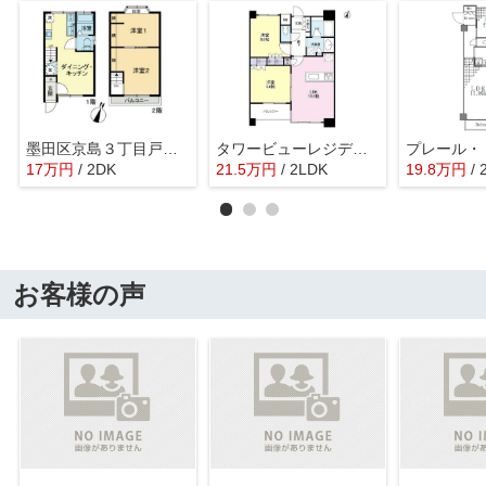
墨田区京島３丁目戸建て
タワービューレジデンス吾妻橋
17
万
円
/ 2DK
21.5
万
円
/ 2LDK
19.8
万
円
/
お客様の声