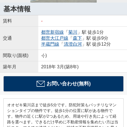
基本情報
賃料
-
都営新宿線
「
菊川
」駅 徒歩1分
交通
都営大江戸線
「
森下
」駅 徒歩9分
半蔵門線
「
清澄白河
」駅 徒歩12分
間取り(面積)
-(-)
築年月
2018年 3月(築8年)
お問い合わせ(無料)
オオゼキ菊川店まで徒歩5分です。防犯対策もバッチリなマン
ションタイプの物件です。徒歩1分の位置に駅がある物件で
す。物件の近くに駅が2つあるため、用途や行き先によって経
路を選べます。できるだけ早めに不動産情報を集めたい方は当