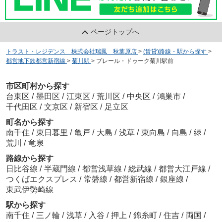
ページトップへ
トラスト・レジデンス 株式会社瑞鳳 秋葉原店
>
(賃貸)路線・駅から探す
>
都営地下鉄都営新宿線
>
菊川駅
>
プレール・ドゥーク菊川駅前
市区町村から探す
台東区
/
墨田区
/
江東区
/
荒川区
/
中央区
/
鴻巣市
/
千代田区
/
文京区
/
新宿区
/
足立区
町名から探す
南千住
/
東日暮里
/
亀戸
/
大島
/
浅草
/
東向島
/
向島
/
緑
/
荒川
/
竜泉
路線から探す
日比谷線
/
半蔵門線
/
都営浅草線
/
総武線
/
都営大江戸線
/
つくばエクスプレス
/
常磐線
/
都営新宿線
/
銀座線
/
東武伊勢崎線
駅から探す
南千住
/
三ノ輪
/
浅草
/
入谷
/
押上
/
錦糸町
/
住吉
/
両国
/