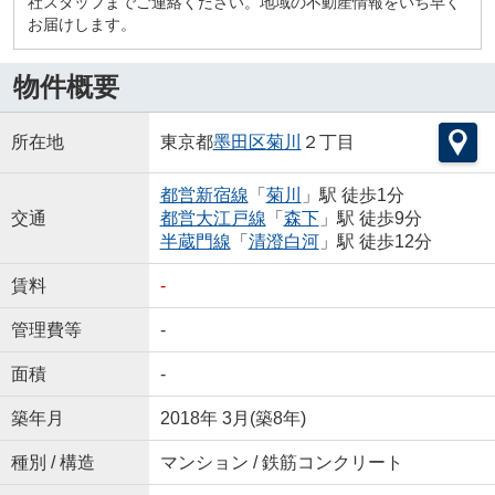
社スタッフまでご連絡ください。地域の不動産情報をいち早く
お届けします。
物件概要
所在地
東京都
墨田区
菊川
２丁目
都営新宿線
「
菊川
」駅 徒歩1分
交通
都営大江戸線
「
森下
」駅 徒歩9分
半蔵門線
「
清澄白河
」駅 徒歩12分
賃料
-
管理費等
-
面積
-
築年月
2018年 3月(築8年)
種別 / 構造
マンション / 鉄筋コンクリート