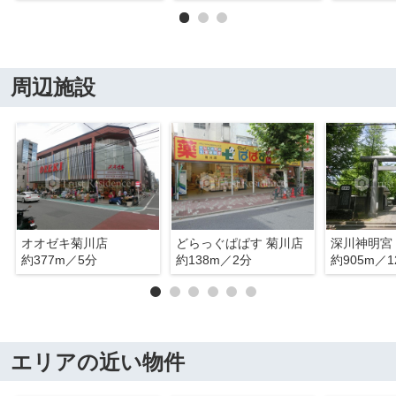
周辺施設
オオゼキ菊川店
どらっぐぱぱす 菊川店
深川神明宮
約377m／5分
約138m／2分
約905m／1
エリアの近い物件