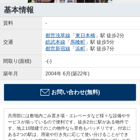
基本情報
賃料
-
都営浅草線
「
東日本橋
」駅 徒歩2分
交通
総武本線
「
馬喰町
」駅 徒歩5分
都営新宿線
「
浜町
」駅 徒歩7分
間取り(面積)
-(-)
築年月
2004年 6月(築22年)
お問い合わせ(無料)
共用部には敷地内ごみ置き場・エレベータなど様々な設備やサ
ービスが揃っているので便利です。徒歩2分に駅がある物件で
す。地上10階建てのこの物件なら景色もバッチリです。付近に
ある2つの駅は、用途や行き先に応じて使い分けることができ