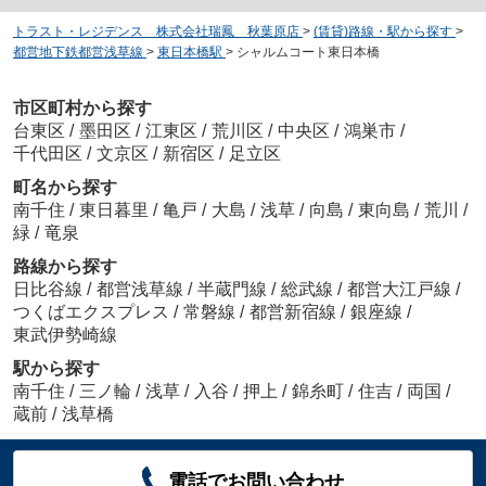
トラスト・レジデンス 株式会社瑞鳳 秋葉原店
>
(賃貸)路線・駅から探す
>
都営地下鉄都営浅草線
>
東日本橋駅
>
シャルムコート東日本橋
市区町村から探す
台東区
/
墨田区
/
江東区
/
荒川区
/
中央区
/
鴻巣市
/
千代田区
/
文京区
/
新宿区
/
足立区
町名から探す
南千住
/
東日暮里
/
亀戸
/
大島
/
浅草
/
向島
/
東向島
/
荒川
/
緑
/
竜泉
路線から探す
日比谷線
/
都営浅草線
/
半蔵門線
/
総武線
/
都営大江戸線
/
つくばエクスプレス
/
常磐線
/
都営新宿線
/
銀座線
/
東武伊勢崎線
駅から探す
南千住
/
三ノ輪
/
浅草
/
入谷
/
押上
/
錦糸町
/
住吉
/
両国
/
蔵前
/
浅草橋
電話でお問い合わせ