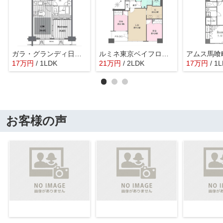
ガラ・グランディ日本橋
ルミネ東京ベイフロント
アムス馬喰
17
万
円
/ 1LDK
21
万
円
/ 2LDK
17
万
円
/ 1
お客様の声