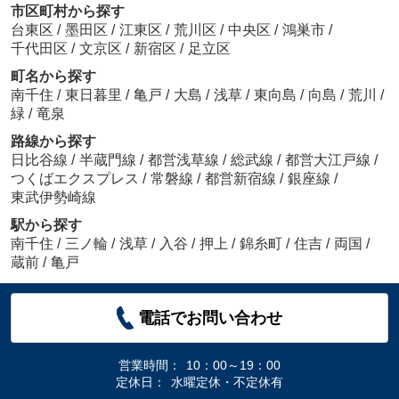
市区町村から探す
台東区
/
墨田区
/
江東区
/
荒川区
/
中央区
/
鴻巣市
/
千代田区
/
文京区
/
新宿区
/
足立区
町名から探す
南千住
/
東日暮里
/
亀戸
/
大島
/
浅草
/
東向島
/
向島
/
荒川
/
緑
/
竜泉
路線から探す
日比谷線
/
半蔵門線
/
都営浅草線
/
総武線
/
都営大江戸線
/
つくばエクスプレス
/
常磐線
/
都営新宿線
/
銀座線
/
東武伊勢崎線
駅から探す
南千住
/
三ノ輪
/
浅草
/
入谷
/
押上
/
錦糸町
/
住吉
/
両国
/
蔵前
/
亀戸
電話でお問い合わせ
営業時間：
10：00～19：00
定休日：
水曜定休・不定休有