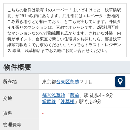
こちらの物件は最寄りのスーパー「まいばすけっと 浅草橋駅
北」が291m以内にあります。共用部にはエレベータ・敷地内
ごみ置き場などが揃っており、とても充実しています。外観タ
イル張りのマンションは、素敵でオシャレです。2駅利用可能
なマンションなので行動範囲も広がります。きれいな外装・内
装がポイント。台東区で新しい住環境をお探しなら、都営浅草
線蔵前駅近くでお求めください。いつでもトラスト・レジデン
ス 瑞鳳 浅草橋店までお気軽にお問い合わせください。
物件概要
所在地
東京都
台東区
鳥越
２丁目
都営浅草線
「
蔵前
」駅 徒歩4～9分
交通
総武線
「
浅草橋
」駅 徒歩9分
賃料
-
管理費等
-