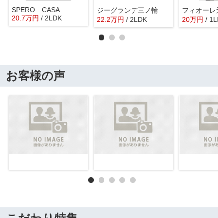
SPERO CASA
ジーグランデ三ノ輪
フィオーレ
20.7
万
円
/ 2LDK
22.2
万
円
/ 2LDK
20
万
円
/ 1
お客様の声