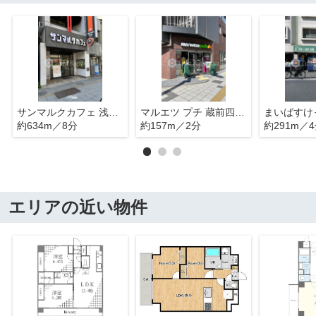
サンマルクカフェ 浅草橋東口店
マルエツ プチ 蔵前四丁目店
約634m／8分
約157m／2分
約291m／
エリアの近い物件