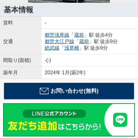
基本情報
賃料
-
都営浅草線
「
蔵前
」駅 徒歩4分
交通
都営大江戸線
「
蔵前
」駅 徒歩9分
総武線
「
浅草橋
」駅 徒歩9分
間取り(面積)
-(-)
築年月
2024年 1月(築2年)
お問い合わせ(無料)