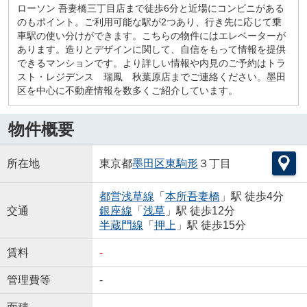
ローソン 吾妻橋三丁目店まで徒歩6分と近場にコンビニがある
のもポイント。ご利用可能な駅が2つあり、行き先に応じて乗
車駅の使い分けができます。こちらの物件にはエレベーターが
あります。造りとデザインに関して、自信をもって情報を提供
できるマンションです。より詳しい情報や内見のご予約はトラ
スト・レジデンス 瑞鳳 秋葉原店までご連絡ください。墨田
区を中心に不動産情報を数多くご紹介しています。
物件概要
所在地
東京都
墨田区
東駒形
３丁目
都営浅草線
「
本所吾妻橋
」駅 徒歩4分
交通
銀座線
「
浅草
」駅 徒歩12分
半蔵門線
「
押上
」駅 徒歩15分
賃料
-
管理費等
-