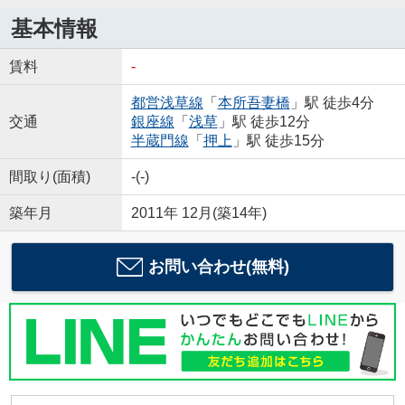
基本情報
賃料
-
都営浅草線
「
本所吾妻橋
」駅 徒歩4分
交通
銀座線
「
浅草
」駅 徒歩12分
半蔵門線
「
押上
」駅 徒歩15分
間取り(面積)
-(-)
築年月
2011年 12月(築14年)
お問い合わせ(無料)