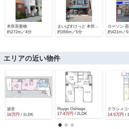
本所吾妻橋
まいばすけっと 本所吾妻橋駅前店
約272m／4分
約356m／5分
約421m／
エリアの近い物件
Ruygo Oshiage
波音
クラシィコ
17.4
万
円
/ 2LDK
16
万
円
/ 1LDK
14.5
万
円
/