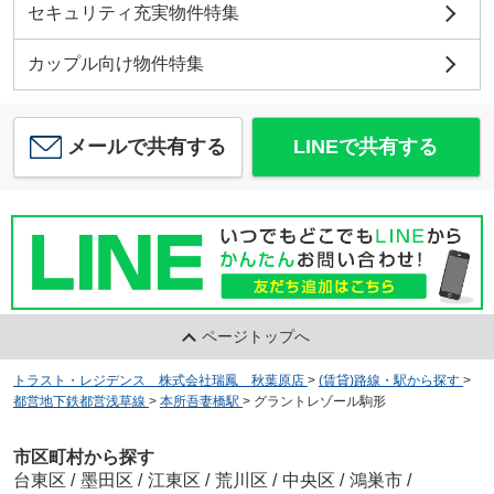
セキュリティ充実物件特集
カップル向け物件特集
メールで共有する
LINEで共有する
ページトップへ
トラスト・レジデンス 株式会社瑞鳳 秋葉原店
>
(賃貸)路線・駅から探す
>
都営地下鉄都営浅草線
>
本所吾妻橋駅
>
グラントレゾール駒形
市区町村から探す
台東区
/
墨田区
/
江東区
/
荒川区
/
中央区
/
鴻巣市
/