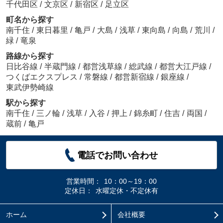
千代田区
/
文京区
/
新宿区
/
足立区
町名から探す
南千住
/
東日暮里
/
亀戸
/
大島
/
浅草
/
東向島
/
向島
/
荒川
/
緑
/
竜泉
路線から探す
日比谷線
/
半蔵門線
/
都営浅草線
/
総武線
/
都営大江戸線
/
つくばエクスプレス
/
常磐線
/
都営新宿線
/
銀座線
/
東武伊勢崎線
駅から探す
南千住
/
三ノ輪
/
浅草
/
入谷
/
押上
/
錦糸町
/
住吉
/
両国
/
蔵前
/
亀戸
電話でお問い合わせ
営業時間：
10：00～19：00
定休日：
水曜定休・不定休有
ホーム
会社概要