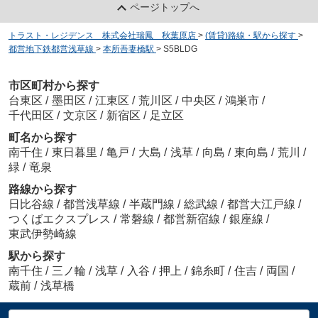
ページトップへ
トラスト・レジデンス 株式会社瑞鳳 秋葉原店
>
(賃貸)路線・駅から探す
>
都営地下鉄都営浅草線
>
本所吾妻橋駅
>
S5BLDG
市区町村から探す
台東区
/
墨田区
/
江東区
/
荒川区
/
中央区
/
鴻巣市
/
千代田区
/
文京区
/
新宿区
/
足立区
町名から探す
南千住
/
東日暮里
/
亀戸
/
大島
/
浅草
/
向島
/
東向島
/
荒川
/
緑
/
竜泉
路線から探す
日比谷線
/
都営浅草線
/
半蔵門線
/
総武線
/
都営大江戸線
/
つくばエクスプレス
/
常磐線
/
都営新宿線
/
銀座線
/
東武伊勢崎線
駅から探す
南千住
/
三ノ輪
/
浅草
/
入谷
/
押上
/
錦糸町
/
住吉
/
両国
/
蔵前
/
浅草橋