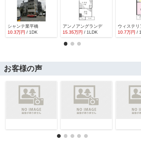
シャンテ業平橋
アンノアングランデ
ウィステリ
10.3
万
円
/ 1DK
15.35
万
円
/ 1LDK
10.7
万
円
/ 
お客様の声