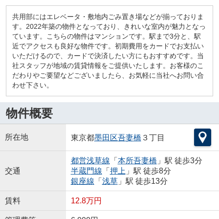
共用部にはエレベータ・敷地内ごみ置き場などが揃っておりま
す。2022年築の物件となっており、きれいな室内が魅力となっ
ています。こちらの物件はマンションです。駅まで3分と、駅
近でアクセスも良好な物件です。初期費用をカードでお支払い
いただけるので、カードで決済したい方にもおすすめです。当
社スタッフが地域の賃貸情報をご提供いたします。お客様のこ
だわりやご要望などございましたら、お気軽に当社へお問い合
わせ下さい。
物件概要
所在地
東京都
墨田区
吾妻橋
３丁目
都営浅草線
「
本所吾妻橋
」駅 徒歩3分
交通
半蔵門線
「
押上
」駅 徒歩8分
銀座線
「
浅草
」駅 徒歩13分
賃料
12.8万円