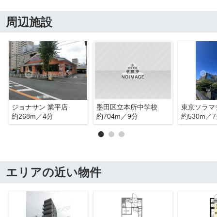
周辺施設
ジョナサン 業平店
墨田区立本所中学校
東京ソラマ
約268m／4分
約704m／9分
約530m／
エリアの近い物件