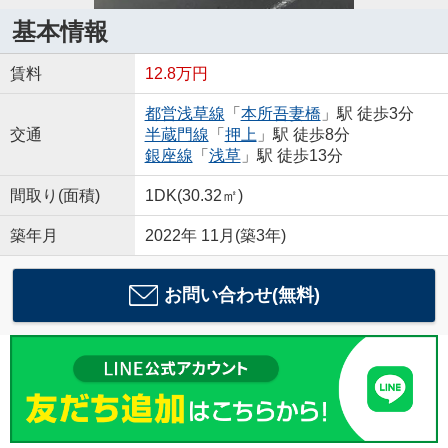
基本情報
賃料
12.8万円
都営浅草線
「
本所吾妻橋
」駅 徒歩3分
交通
半蔵門線
「
押上
」駅 徒歩8分
銀座線
「
浅草
」駅 徒歩13分
間取り(面積)
1DK(30.32㎡)
築年月
2022年 11月(築3年)
お問い合わせ(無料)