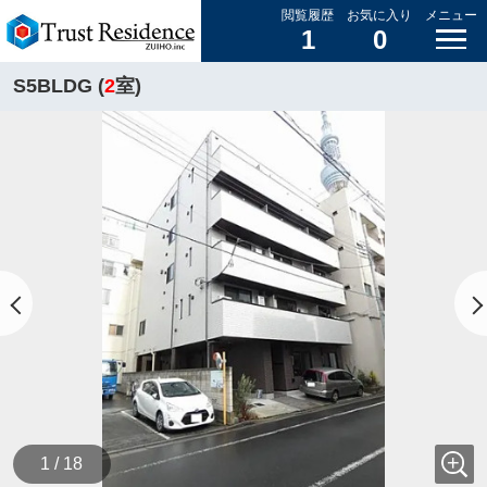
閲覧履歴
お気に入り
メニュー
1
0
S5BLDG (
2
室)
1 / 18