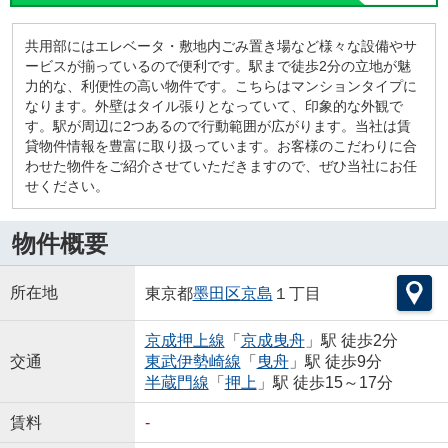
共用部にはエレベータ・敷地内ごみ置き場など様々な設備やサ
ービスが揃っているので便利です。駅まで徒歩2分の立地が魅
力的な、利便性の高い物件です。こちらはマンションタイプに
なります。外壁はタイル張りとなっていて、印象的な外観で
す。駅が周辺に2つあるので行動範囲が広がります。当社は賃
貸物件情報を豊富に取り扱っています。お客様のこだわりに合
わせた物件をご紹介させていただきますので、ぜひ当社にお任
せください。
物件概要
所在地
東京都
墨田区
京島
１丁目
京成押上線
「
京成曳舟
」駅 徒歩2分
交通
東武伊勢崎線
「
曳舟
」駅 徒歩9分
半蔵門線
「
押上
」駅 徒歩15～17分
賃料
-