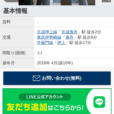
基本情報
賃料
-
京成押上線
「
京成曳舟
」駅 徒歩2分
交通
東武伊勢崎線
「
曳舟
」駅 徒歩9分
半蔵門線
「
押上
」駅 徒歩17分
間取り(面積)
-(-)
築年月
2016年 4月(築10年)
お問い合わせ(無料)