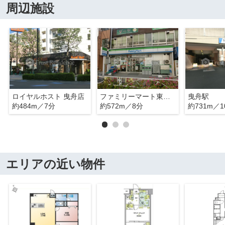
周辺施設
ロイヤルホスト 曳舟店
ファミリーマート東向島二丁目店
曳舟駅
約484m／7分
約572m／8分
約731m／1
エリアの近い物件