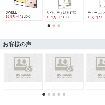
DWELL
リヴシティ錦糸町弐番館
16.5
万
円
/ 2LDK
13.9
万
円
/ 1LDK
13
万
円
/ 1
お客様の声